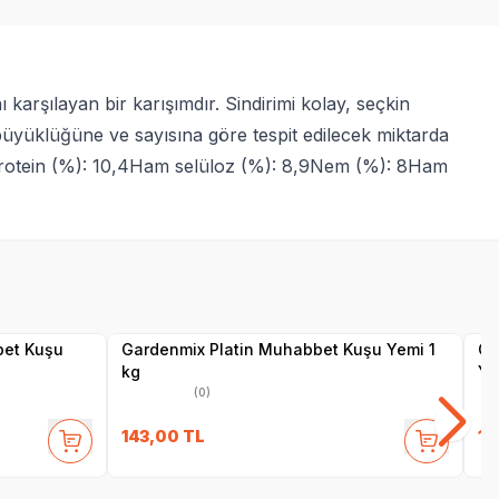
karşılayan bir karışımdır. Sindirimi kolay, seçkin
büyüklüğüne ve sayısına göre tespit edilecek miktarda
 protein (%): 10,4Ham selüloz (%): 8,9Nem (%): 8Ham
SKT
1.10.2027
Yetkili
Satıcı
bet Kuşu
Gardenmix Platin Muhabbet Kuşu Yemi 1
Ga
kg
Ye
(0)
143,00
TL
14