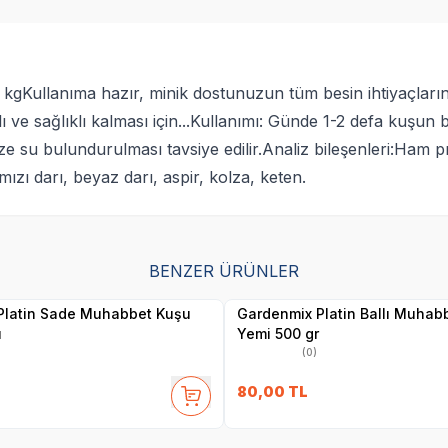
gKullanıma hazır, minik dostunuzun tüm besin ihtiyaçlarını 
ve sağlıklı kalması için...Kullanımı: Günde 1-2 defa kuşun 
e su bulundurulması tavsiye edilir.Analiz bileşenleri:Ham
mızı darı, beyaz darı, aspir, kolza, keten.
BENZER ÜRÜNLER
Yetkili
Yetkili
Satıcı
Satıcı
Platin Sade Muhabbet Kuşu
Gardenmix Platin Ballı Muhab
u
Yemi 500 gr
(0)
80,00
TL