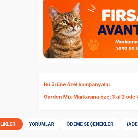
Bu ürüne özel kampanyalar
Garden Mix Markasına özel 3 al 2 öde
LIKLERI
YORUMLAR
ÖDEME SEÇENEKLERI
İADE