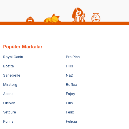
Popüler Markalar
Royal Canin
Pro Plan
Bozita
Hills
Sanebelle
N&D
Miratorg
Reflex
Acana
Enjoy
Obivan
Luis
Vetcure
Felix
Purina
Felicia