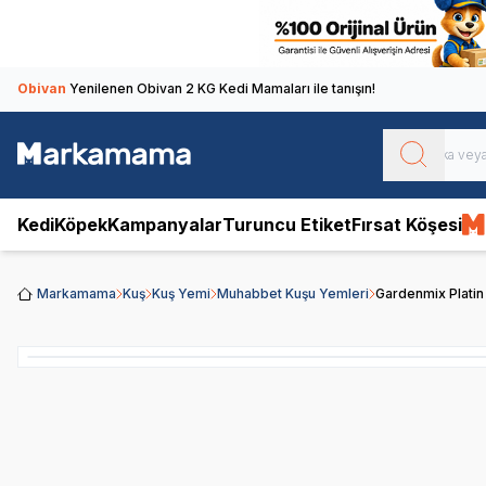
Obivan
Yenilenen Obivan 2 KG Kedi Mamaları ile tanışın!
Kedi
Köpek
Kampanyalar
Turuncu Etiket
Fırsat Köşesi
Markamama
Kuş
Kuş Yemi
Muhabbet Kuşu Yemleri
Gardenmix Platin