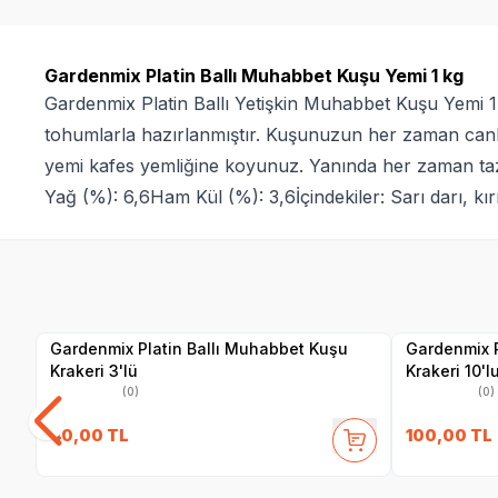
Gardenmix Platin Ballı Muhabbet Kuşu Yemi 1 kg
Gardenmix Platin Ballı Yetişkin Muhabbet Kuşu Yemi 1 k
tohumlarla hazırlanmıştır. Kuşunuzun her zaman canlı 
yemi kafes yemliğine koyunuz. Yanında her zaman taz
Yağ (%): 6,6Ham Kül (%): 3,6İçindekiler: Sarı darı, kır
SKT
1.06.2028
Yetkili
Satıcı
Gardenmix Platin Ballı Muhabbet Kuşu
Gardenmix 
Krakeri 3'lü
Krakeri 10'l
(0)
(0)
40,00
TL
100,00
TL