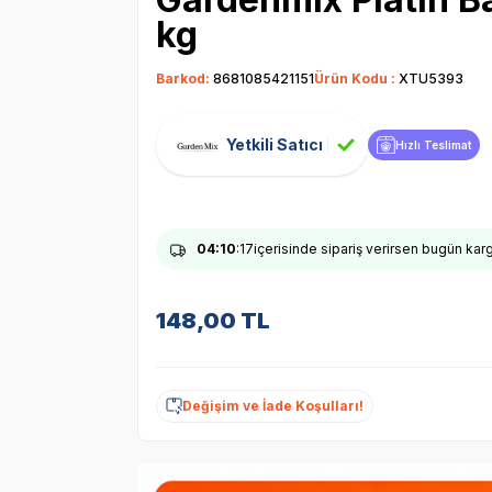
kg
Barkod:
8681085421151
Ürün Kodu :
XTU5393
Yetkili Satıcı
Hızlı Teslimat
04
:10
:16
içerisinde sipariş verirsen bugün ka
148,00
TL
Değişim ve İade Koşulları!