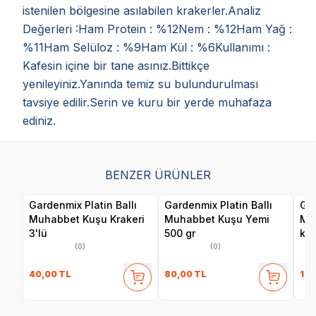
istenilen bölgesine asılabilen krakerler.Analiz
Değerleri :Ham Protein : %12Nem : %12Ham Yağ :
%11Ham Selüloz : %9Ham Kül : %6Kullanımı :
Kafesin içine bir tane asınız.Bittikçe
yenileyiniz.Yanında temiz su bulundurulması
tavsiye edilir.Serin ve kuru bir yerde muhafaza
ediniz.
BENZER ÜRÜNLER
Gardenmix Platin Ballı
Gardenmix Platin Ballı
Gar
Muhabbet Kuşu Krakeri
Muhabbet Kuşu Yemi
Mu
3'lü
500 gr
kg
(0)
(0)
40,00
TL
80,00
TL
143