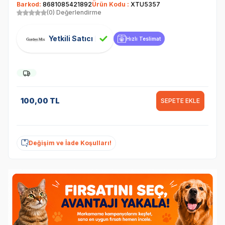
Barkod:
8681085421892
Ürün Kodu :
XTU5357
(0) Değerlendirme
Yetkili Satıcı
Hızlı Teslimat
100,00
TL
SEPETE EKLE
Değişim ve İade Koşulları!