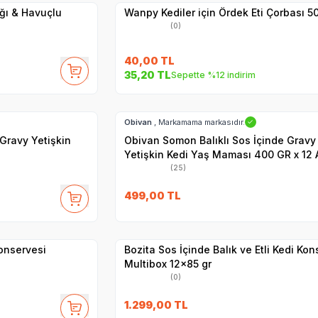
ğı & Havuçlu
Wanpy Kediler için Ördek Eti Çorbası 5
(0)
40,00
TL
35,20
TL
Sepette %12 indirim
Hızlı Teslimat
Obivan
, Markamama markasıdır.
✓
 Gravy Yetişkin
Obivan Somon Balıklı Sos İçinde Gravy
Yetişkin Kedi Yaş Maması 400 GR x 12 
(25)
SKT
15.09.2027
499,00
TL
Hızlı Teslimat
Yetkili
Satıcı
Kargo Bedava
Konservesi
Bozita Sos İçinde Balık ve Etli Kedi Kon
Multibox 12x85 gr
(0)
27
1.299,00
TL