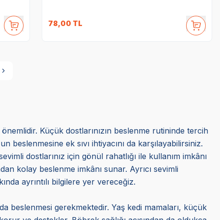
78,00
TL
a önemlidir. Küçük dostlarınızın beslenme rutininde tercih
beslenmesine ek sıvı ihtiyacını da karşılayabilirsiniz.
evimli dostlarınız için gönül rahatlığı ile kullanım imkânı
sından kolay beslenme imkânı sunar. Ayrıcı sevimli
ında ayrıntılı bilgilere yer vereceğiz.
randa beslenmesi gerekmektedir. Yaş kedi mamaları, küçük
ı korur ve destekler. Böbrek sağlığı açısından da oldukça