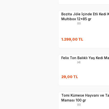
Hızlı Teslimat
Yetkili
Satıcı
Kargo Bedava
Bozita Jöle İçinde Etli Kedi
Multibox 12x85 gr
(0)
SKT
1.11.2027
1.299,00
TL
Yetkili
Satıcı
Hızlı Teslimat
Felix Ton Balıklı Yaş Kedi M
(4)
SKT
1.10.2026
29,00
TL
Yetkili
Satıcı
Hızlı Teslimat
Tomi Kümese Hayvanı ve Ta
Maması 100 gr
(0)