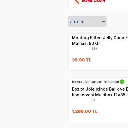
SKT
1.01.2027
Yetkili
Satıcı
Hızlı Teslimat
Miratorg Kitten Jelly Dana E
Maması 80 Gr
(68)
39,90
TL
Hızlı Teslimat
SKT
02.09.20
Kargo Bedava
Bozita
, Markamama markasıdır.
✓
Bozita Jöle İçinde Balık ve E
Konservesi Multibox 12x85 
(0)
SKT
01.10.2027
1.299,00
TL
Yetkili
Satıcı
Hızlı Teslimat