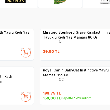
SKT
1.01.2027
Yetkili
Satıcı
Hızlı Teslimat
tli Yavru Kedi Yaş
Miratorg Sterilised Gravy Kısırlaştırılmı
Tavuklu Kedi Yaş Maması 80 Gr
(2)
SKT
1.10.2027
39,90
TL
Yetkili
Satıcı
27
Hızlı Teslimat
Royal Canin BabyCat Instinctive Yavru 
Maması 195 Gr
tli Kedi
(70)
gr
198,75
TL
SKT
01.10.2027
159,00
TL
Sepette %20 indirim
Yetkili
Satıcı
Hızlı Teslimat