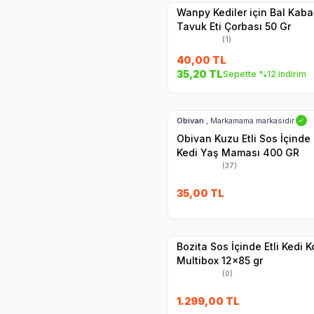
Wanpy Kediler için Bal Kaba
Tavuk Eti Çorbası 50 Gr
(1)
40,00
TL
35,20
TL
Sepette %12 indirim
SKT
1.08.2028
Hızlı Teslimat
Obivan
, Markamama markasıdır.
✓
Obivan Kuzu Etli Sos İçinde
Kedi Yaş Maması 400 GR
(37)
SKT
25.11.2027
35,00
TL
Hızlı Teslimat
Yetkili
Satıcı
Kargo Bedava
Bozita Sos İçinde Etli Kedi 
Multibox 12x85 gr
(0)
SKT
02.09.20
1.299,00
TL