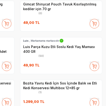
0g
Gimcat Shinycat Pouch Tavuk Kısırlaştırılmış
kediler için 70 gr
(0)
49,00
TL
SKT
1.07.2028
Hızlı Teslimat
Luis
, Markamama markasıdır.
✓
Luis Parça Kuzu Etli Soslu Kedi Yaş Maması
Adet
400 GR
(50)
SKT
07.11.2027
49,90
TL
Hızlı Teslimat
Yetkili
Satıcı
Kargo Bedava
servesi
Bozita Yavru Kedi İçin Sos İçinde Balık ve Etli
Kedi Konservesi Multibox 12x85 gr
(1)
1.299,00
TL