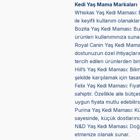
Kedi Yaş Mama Markaları
Whiskas Yaş Kedi Maması: Bu
ile keyifli kullanım olanakla
Bozita Yaş Kedi Maması: Bu 
ürünleri kullanımınıza sunar
Royal Canin Yaş Kedi Mama
dostunuzun özel ihtiyaçların
tercih edilen ürünlerden biri
Hill’s Yaş Kedi Maması
: Bil
şekilde karşılamak için tasar
Felix Yaş Kedi Maması
: Fiy
sahiptir. Özellikle aile bütç
uygun fiyata mutlu edebilirs
Purina Yaş Kedi Maması: Küçük
sayesinde, küçük dostlarını
N&D Yaş Kedi Maması: Doğal v
etmenize olanak sunar.