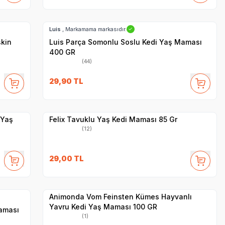
SKT
1.07.2028
Hızlı Teslimat
Luis
, Markamama markasıdır.
✓
şkin
Luis Parça Somonlu Soslu Kedi Yaş Maması
400 GR
(44)
SKT
1.10.2027
29,90
TL
Yetkili
Satıcı
Hızlı Teslimat
 Yaş
Felix Tavuklu Yaş Kedi Maması 85 Gr
(12)
SKT
1.03.2027
29,00
TL
Yetkili
Satıcı
Hızlı Teslimat
Animonda Vom Feinsten Kümes Hayvanlı
Yavru Kedi Yaş Maması 100 GR
Maması
(1)