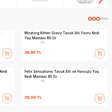
SKT
1.01.2027
Yetkili
Satıcı
Hızlı Teslimat
ş
Miratorg Kitten Gravy Tavuk Etli Yavru Kedi
Yaş Maması 80 Gr
(7)
SKT
1.09.2027
39,90
TL
Yetkili
Satıcı
Hızlı Teslimat
Kedi
Felix Sensations Tavuk Etli ve Havuçlu Yaş
Kedi Maması 85 Gr
(7)
SKT
1.05.2027
29,00
TL
Yetkili
Satıcı
Hızlı Teslimat