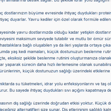
 dostlarınızın büyüme evresinde ihtiyaç duydukları protein 
tiyaç duyarlar. Yavru kediler için özel olarak formüle edilen
ayesinde yavru dostlarınızda olduğu kadar yetişkin dostlarını
eviyesini maksimum seviyede tutabilir ve mutlu bir ömür sür
hastalıklara bağlı oluşabilen ya da ileri yaşlarda ortaya çıka
urumda yaş kedi mamaları, küçük dostunuzun beslenme rutinind
e, eksiksiz şekilde beslenme rutinini oluşturmanıza olanak
ar yaparak sürecin daha hızlı ilerlemesine olanak sunabilirs
 ürünlerinin, küçük dostunuzun sağlığı üzerindeki etkilerine
miktarda su tüketmeleri, idrar yolu enfeksiyonlarını ve taş 
r. Bu sayede ihtiyaç duydukları sıvı açığını kapatmaya deste
asının diş sağlığı üzerinde doğrudan etkisi yoktur. Küçük do
eceğiniz alternatifleri size sunar. Diş etlerininim sağlıklı k