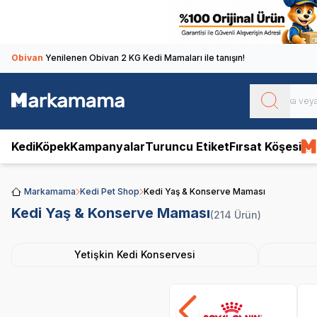
Obivan
Yenilenen Obivan 2 KG Kedi Mamaları ile tanışın!
Kedi
Köpek
Kampanyalar
Turuncu Etiket
Fırsat Köşesi
Markamama
Kedi Pet Shop
Kedi Yaş & Konserve Maması
Kedi Yaş & Konserve Maması
(214 Ürün)
Yetişkin Kedi Konservesi
Royal Canin
Pro