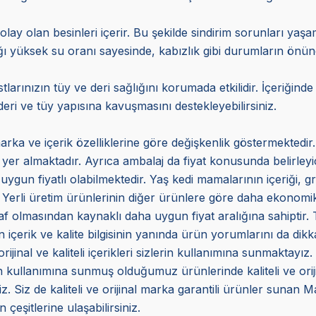
olay olan besinleri içerir. Bu şekilde sindirim sorunları ya
ığı yüksek su oranı sayesinde, kabızlık gibi durumların önü
arınızın tüy ve deri sağlığını korumada etkilidir. İçeriğind
eri ve tüy yapısına kavuşmasını destekleyebilirsiniz.
arka ve içerik özelliklerine göre değişkenlik göstermektedir.
a yer almaktadır. Ayrıca ambalaj da fiyat konusunda belirleyi
uygun fiyatlı olabilmektedir. Yaş kedi mamalarının içeriği, gr
 Yerli üretim ürünlerinin diğer ürünlere göre daha ekonomik 
f olmasından kaynaklı daha uygun fiyat aralığına sahiptir. Ta
içerik ve kalite bilgisinin yanında ürün yorumlarını da dikka
inal ve kaliteli içerikleri sizlerin kullanımına sunmaktayız.
ın kullanımına sunmuş olduğumuz ürünlerinde kaliteli ve ori
. Siz de kaliteli ve orijinal marka garantili ürünler sunan 
 çeşitlerine ulaşabilirsiniz.