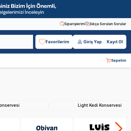
Siparişlerim
Sıkça Sorulan Sorular
Favorilerim
Giriş Yap
Kayıt Ol
Sepetim
Konservesi
Light Kedi Konservesi
Obivan
Luis
Bo