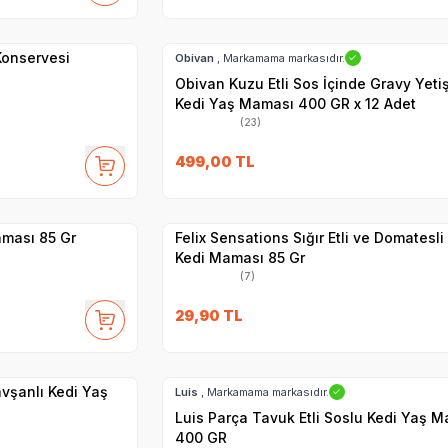
Hızlı Teslimat
 Konservesi
Obivan
, Markamama markasıdır.
✓
Obivan Kuzu Etli Sos İçinde Gravy Yeti
Kedi Yaş Maması 400 GR x 12 Adet
(23)
SKT
1.09.2027
499,00
TL
Yetkili
Satıcı
Hızlı Teslimat
aması 85 Gr
Felix Sensations Sığır Etli ve Domatesli
Kedi Maması 85 Gr
(7)
29,90
TL
SKT
1.07.2028
Hızlı Teslimat
vşanlı Kedi Yaş
Luis
, Markamama markasıdır.
✓
Luis Parça Tavuk Etli Soslu Kedi Yaş 
400 GR