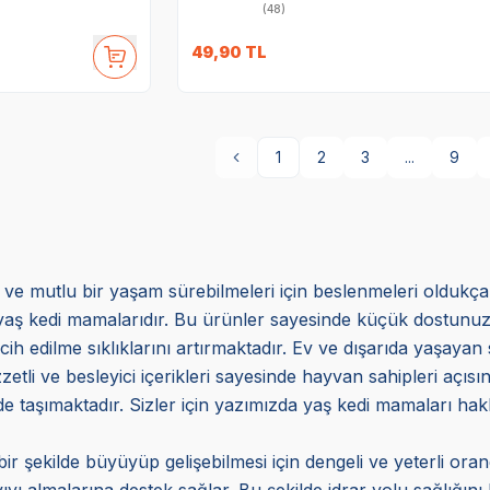
(48)
49,90
TL
1
2
3
...
9
lı ve mutlu bir yaşam sürebilmeleri için beslenmeleri oldukç
aş kedi mamalarıdır. Bu ürünler sayesinde küçük dostunuzun 
cih edilme sıklıklarını artırmaktadır. Ev ve dışarıda yaşayan s
zetli ve besleyici içerikleri sayesinde hayvan sahipleri açı
i de taşımaktadır. Sizler için yazımızda yaş kedi mamaları hakk
ir şekilde büyüyüp gelişebilmesi için dengeli ve yeterli o
ıyı almalarına destek sağlar. Bu şekilde idrar yolu sağlığın