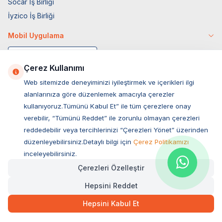
Socar İş Birliği
İyzico İş Birliği
Mobil Uygulama
Çerez Kullanımı
Web sitemizde deneyiminizi iyileştirmek ve içerikleri ilgi
alanlarınıza göre düzenlemek amacıyla çerezler
kullanıyoruz.Tümünü Kabul Et” ile tüm çerezlere onay
verebilir, “Tümünü Reddet” ile zorunlu olmayan çerezleri
reddedebilir veya tercihlerinizi “Çerezleri Yönet” üzerinden
düzenleyebilirsiniz.Detaylı bilgi için
Çerez Politikamızı
Müşteri Hizmetleri
inceleyebilirsiniz.
Çerezleri Özelleştir
Sıkça Sorulan Sorular
Hepsini Reddet
Adres
159,00
TL
Hızlı Teslimat
Ovacık Mah. Hacıoğlu Sok. No:13 Başiskele / KOCAELİ
Hepsini Kabul Et
Müşteri Destek Hattı
SEPETE EKLE
0850 532 1141