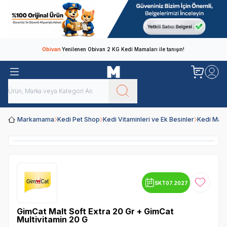
Obivan
Yenilenen Obivan 2 KG Kedi Mamaları ile tanışın!
Markamama
Kedi Pet Shop
Kedi Vitaminleri ve Ek Besinler
Kedi Maltı
SKT
07.2027
Favoriye
GimCat Malt Soft Extra 20 Gr + GimCat
Multivitamin 20 G