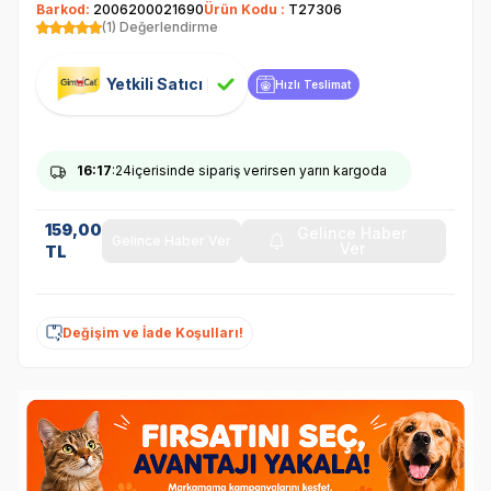
Barkod:
2006200021690
Ürün Kodu :
T27306
(1) Değerlendirme
Yetkili Satıcı
Hızlı Teslimat
16
:17
:24
içerisinde sipariş verirsen yarın kargoda
159,00
Gelince Haber
Gelince Haber Ver
Ver
TL
Değişim ve İade Koşulları!