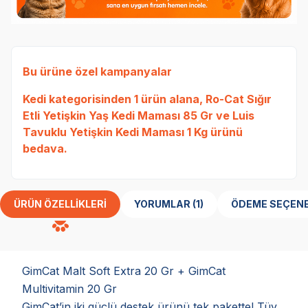
Bu ürüne özel kampanyalar
Kedi
kategorisinden 1 ürün alana,
Ro-Cat Sığır
Etli Yetişkin Yaş Kedi Maması 85 Gr
ve
Luis
Tavuklu Yetişkin Kedi Maması 1 Kg
ürünü
bedava.
ÜRÜN ÖZELLIKLERI
YORUMLAR (1)
ÖDEME SEÇENE
GimCat Malt Soft Extra 20 Gr + GimCat
Multivitamin 20 Gr
GimCat’in iki güçlü destek ürünü tek pakette! Tüy