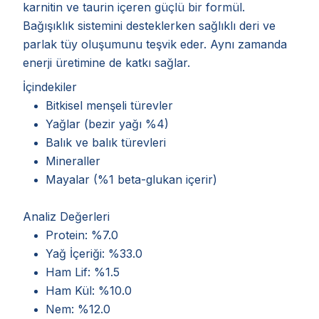
karnitin ve taurin içeren güçlü bir formül.
Bağışıklık sistemini desteklerken sağlıklı deri ve
parlak tüy oluşumunu teşvik eder. Aynı zamanda
enerji üretimine de katkı sağlar.
İçindekiler
Bitkisel menşeli türevler
Yağlar (bezir yağı %4)
Balık ve balık türevleri
Mineraller
Mayalar (%1 beta-glukan içerir)
Analiz Değerleri
Protein: %7.0
Yağ İçeriği: %33.0
Ham Lif: %1.5
Ham Kül: %10.0
Nem: %12.0