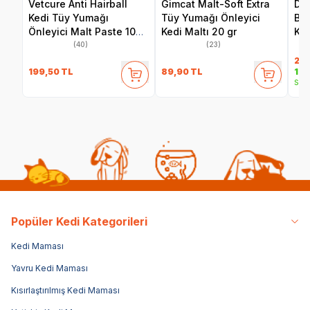
Vetcure Anti Hairball
Gimcat Malt-Soft Extra
Del
Kedi Tüy Yumağı
Tüy Yumağı Önleyici
Bağ
Önleyici Malt Paste 100
Kedi Maltı 20 gr
Ked
gr
(40)
(23)
24
199,50
TL
89,90
TL
199
Sepe
Popüler Kedi Kategorileri
Kedi Maması
Yavru Kedi Maması
Kısırlaştırılmış Kedi Maması