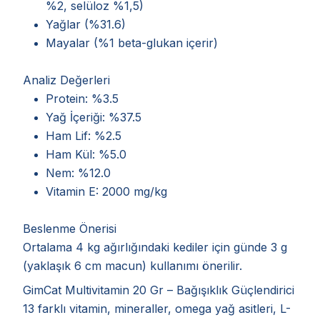
%2, selüloz %1,5)
Yağlar (%31.6)
Mayalar (%1 beta-glukan içerir)
Analiz Değerleri
Protein: %3.5
Yağ İçeriği: %37.5
Ham Lif: %2.5
Ham Kül: %5.0
Nem: %12.0
Vitamin E: 2000 mg/kg
Beslenme Önerisi
Ortalama 4 kg ağırlığındaki kediler için günde 3 g
(yaklaşık 6 cm macun) kullanımı önerilir.
GimCat Multivitamin 20 Gr – Bağışıklık Güçlendirici
13 farklı vitamin, mineraller, omega yağ asitleri, L-