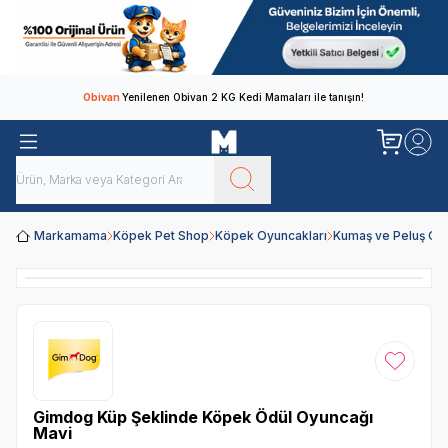
Obivan
Yenilenen Obivan 2 KG Kedi Mamaları ile tanışın!
Markamama
Köpek Pet Shop
Köpek Oyuncakları
Kumaş ve Peluş Oy
Favoriye
Gimdog Küp Şeklinde Köpek Ödül Oyuncağı
Mavi