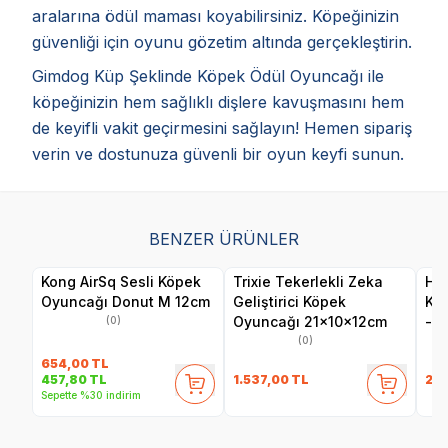
aralarına ödül maması koyabilirsiniz. Köpeğinizin
güvenliği için oyunu gözetim altında gerçekleştirin.
Gimdog Küp Şeklinde Köpek Ödül Oyuncağı ile
köpeğinizin hem sağlıklı dişlere kavuşmasını hem
de keyifli vakit geçirmesini sağlayın! Hemen sipariş
verin ve dostunuza güvenli bir oyun keyfi sunun.
BENZER ÜRÜNLER
Kong AirSq Sesli Köpek
Trixie Tekerlekli Zeka
Her
Oyuncağı Donut M 12cm
Geliştirici Köpek
Ku
Oyuncağı 21x10x12cm
- F
(0)
(0)
654,00
TL
1.537,00
TL
24
457,80
TL
Sepette %30 indirim