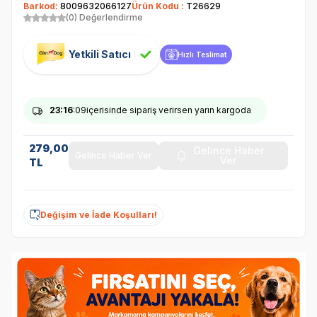
Barkod:
8009632066127
Ürün Kodu :
T26629
(0) Değerlendirme
Yetkili Satıcı
Hızlı Teslimat
23
:16
:09
içerisinde sipariş verirsen yarın kargoda
279,00
Gelince Haber
Gelince Haber Ver
Ver
TL
Değişim ve İade Koşulları!