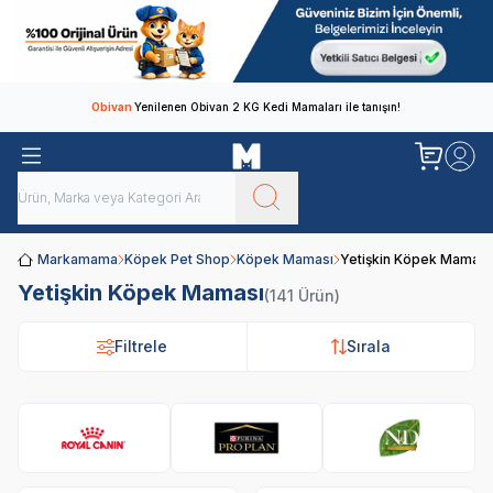
Obivan
Yenilenen Obivan 2 KG Kedi Mamaları ile tanışın!
Markamama
Köpek Pet Shop
Köpek Maması
Yetişkin Köpek Maması
Yetişkin Köpek Maması
(141 Ürün)
Filtrele
Sırala
Royal Canin
Pro Plan
N&D
Hi