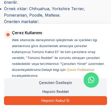
önerilir.
Örnek ırklar: Chihuahua, Yorkshire Terrier,
Pomeranian, Poodle, Maltese.
Önerilen markalar:
Royal Canin Mini Adult: Küçük ırklar için özel olarak
Çerez Kullanımı
formüle edilmiş sindirimi kolay bir mamadır.
Web sitemizde deneyiminizi iyileştirmek ve içerikleri ilgi
N&D Small Breed Adult: Küçük ırklar için tahılsız ve
alanlarınıza göre düzenlemek amacıyla çerezler
yüksek protein içeren mama seçenekleri sunar.
kullanıyoruz.Tümünü Kabul Et” ile tüm çerezlere onay
Pro Plan Small & Mini Adult: Küçük ırklara özel
verebilir, “Tümünü Reddet” ile zorunlu olmayan çerezleri
yüksek enerjili formüller içerir.
reddedebilir veya tercihlerinizi “Çerezleri Yönet” üzerinden
Orta Irklar İçin Yetişkin Köpek Mamaları
düzenleyebilirsiniz.Detaylı bilgi için
Çerez Politikamızı
Orta büyüklükteki köpekler, genellikle aktif bir yaşam
inceleyebilirsiniz.
sürer ve kas kütlelerini koruyabilmek için dengeli bir
Çerezleri Özelleştir
beslenmeye ihtiyaç duyar. Yetişkin köpek maması, bu
Hepsini Reddet
ırklar için protein, yağ ve lif açısından dengeli olmalıdır.
Protein oranı dengeli olmalıdır: Orta ırklar için %25-30
Hepsini Kabul Et
protein içeren mamalar tercih edilmelidir.