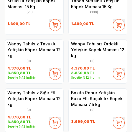
Kızılcıklı Yetişkin Köpek
Yaban Mersinli Yetişkin
Maması 15 Kg
Köpek Maması 15 Kg
(73)
(180)
1.699,00
TL
1.499,00
TL
Wanpy Tahılsız Tavuklu
Wanpy Tahılsız Ördekli
Yetişkin Köpek Maması 12
Yetişkin Köpek Maması 12
kg
kg
(0)
(0)
4.376,00
TL
4.376,00
TL
3.850,88
TL
3.850,88
TL
Sepette %12 indirim
Sepette %12 indirim
Wanpy Tahılsız Sığır Etli
Bozita Robur Yetişkin
Yetişkin Köpek Maması 12
Kuzu Etli Küçük Irk Köpek
kg
Maması 7,5 kg
(0)
(0)
4.376,00
TL
3.699,00
TL
3.850,88
TL
Sepette %12 indirim