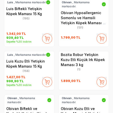
Luis
, Markamama markasıdır.
Obivan
, Markamama
✓
✓
markasıdır.
Luis Biftekli Yetişkin
Obivan Hypoallergenic
Köpek Maması 15 Kg
Somonlu ve Hamsili
(195)
Yetişkin Köpek Maması 15
Kg
(131)
1.342,00
TL
1.799,00
TL
939,40
TL
Sepette %30 indirim
Bozita Robur Yetişkin
Luis
, Markamama markasıdır.
✓
Kuzu Etli Küçük Irk Köpek
Luis Kuzu Etli Yetişkin
Maması 3 kg
Köpek Maması 15 Kg
(1)
(156)
1.427,00
TL
1.899,00
TL
998,90
TL
Sepette %30 indirim
Obivan
, Markamama
Obivan
, Markamama
✓
✓
markasıdır.
markasıdır.
Obivan Biftekli ve
Obivan Kuzu Etli ve