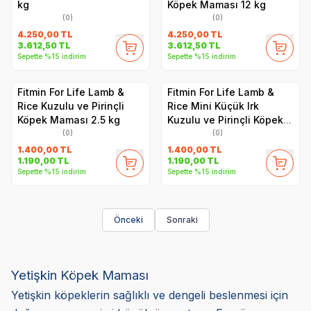
kg
Köpek Maması 12 kg
(0)
(0)
4.250,00
TL
4.250,00
TL
3.612,50
TL
3.612,50
TL
Sepette %15 indirim
Sepette %15 indirim
Fitmin For Life Lamb &
Fitmin For Life Lamb &
Rice Kuzulu ve Pirinçli
Rice Mini Küçük Irk
Köpek Maması 2.5 kg
Kuzulu ve Pirinçli Köpek
Maması 2.5 kg
(0)
(0)
1.400,00
TL
1.400,00
TL
1.190,00
TL
1.190,00
TL
Sepette %15 indirim
Sepette %15 indirim
Önceki
Sonraki
Yetişkin Köpek Maması
Yetişkin köpeklerin sağlıklı ve dengeli beslenmesi için