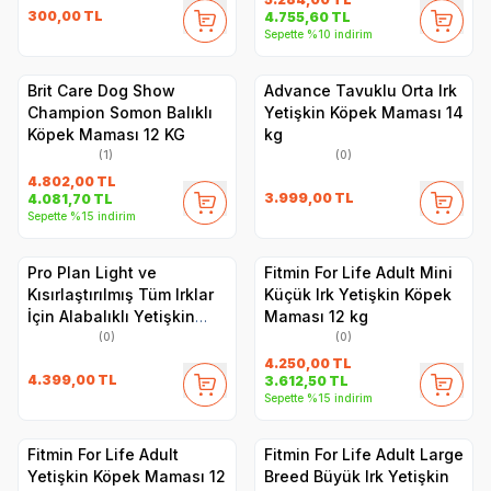
300,00
TL
4.755,60
TL
Sepette %10 indirim
Brit Care Dog Show
Advance Tavuklu Orta Irk
Champion Somon Balıklı
Yetişkin Köpek Maması 14
Köpek Maması 12 KG
kg
(1)
(0)
4.802,00
TL
3.999,00
TL
4.081,70
TL
Sepette %15 indirim
Pro Plan Light ve
Fitmin For Life Adult Mini
Kısırlaştırılmış Tüm Irklar
Küçük Irk Yetişkin Köpek
İçin Alabalıklı Yetişkin
Maması 12 kg
Köpek Maması 14kg
(0)
(0)
4.250,00
TL
4.399,00
TL
3.612,50
TL
Sepette %15 indirim
Fitmin For Life Adult
Fitmin For Life Adult Large
Yetişkin Köpek Maması 12
Breed Büyük Irk Yetişkin