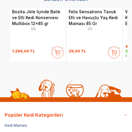
Bozita Jöle İçinde Balık
Felix Sensations Tavuk
Wan
ve Etli Kedi Konservesi
Etli ve Havuçlu Yaş Kedi
Ka
Multibox 12x85 gr
Maması 85 Gr
Eti
(0)
(7)
40
1.299,00
TL
29,00
TL
35,
Sepe
Popüler Kedi Kategorileri
Kedi Maması