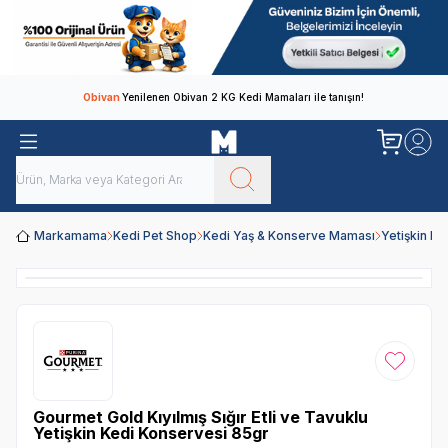
Obivan
Yenilenen Obivan 2 KG Kedi Mamaları ile tanışın!
Markamama
Kedi Pet Shop
Kedi Yaş & Konserve Maması
Yetişkin K
Favoriye
Gourmet Gold Kıyılmış Sığır Etli ve Tavuklu
Yetişkin Kedi Konservesi 85gr