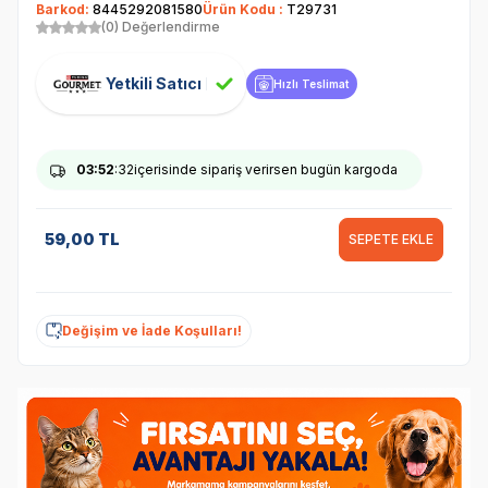
Barkod:
8445292081580
Ürün Kodu :
T29731
(0) Değerlendirme
Yetkili Satıcı
Hızlı Teslimat
03
:52
:32
içerisinde sipariş verirsen bugün kargoda
59,00
TL
SEPETE EKLE
Değişim ve İade Koşulları!