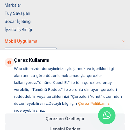
Markalar
Tüy Savaşları
Socar İş Birliği
İyzico İş Birliği
Mobil Uygulama
Çerez Kullanımı
Web sitemizde deneyiminizi iyileştirmek ve içerikleri ilgi
alanlarınıza göre düzenlemek amacıyla çerezler
kullanıyoruz.Tümünü Kabul Et” ile tüm çerezlere onay
verebilir, “Tümünü Reddet” ile zorunlu olmayan çerezleri
reddedebilir veya tercihlerinizi “Çerezleri Yönet” üzerinden
düzenleyebilirsiniz.Detaylı bilgi için
Çerez Politikamızı
Müşteri Hizmetleri
inceleyebilirsiniz.
Çerezleri Özelleştir
Sıkça Sorulan Sorular
Hepsini Reddet