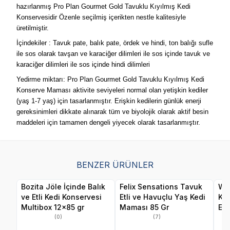
hazırlanmış Pro Plan Gourmet Gold Tavuklu Kıyılmış Kedi
Konservesidir Özenle seçilmiş içerikten nestle kalitesiyle
üretilmiştir.
İçindekiler : Tavuk pate, balık pate, ördek ve hindi, ton balığı sufle
ile sos olarak tavşan ve karaciğer dilimleri ile sos içinde tavuk ve
karaciğer dilimleri ile sos içinde hindi dilimleri
Yedirme miktarı: Pro Plan Gourmet Gold Tavuklu Kıyılmış Kedi
Konserve Maması aktivite seviyeleri normal olan yetişkin kediler
(yaş 1-7 yaş) için tasarlanmıştır. Erişkin kedilerin günlük enerji
gereksinimleri dikkate alınarak tüm ve biyolojik olarak aktif besin
maddeleri için tamamen dengeli yiyecek olarak tasarlanmıştır.
BENZER ÜRÜNLER
Bozita Jöle İçinde Balık
Felix Sensations Tavuk
Wan
ve Etli Kedi Konservesi
Etli ve Havuçlu Yaş Kedi
Ka
Multibox 12x85 gr
Maması 85 Gr
Eti
(0)
(7)