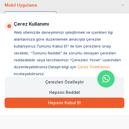
Mobil Uygulama
Çerez Kullanımı
Web sitemizde deneyiminizi iyileştirmek ve içerikleri ilgi
alanlarınıza göre düzenlemek amacıyla çerezler
kullanıyoruz.Tümünü Kabul Et” ile tüm çerezlere onay
verebilir, “Tümünü Reddet” ile zorunlu olmayan çerezleri
reddedebilir veya tercihlerinizi “Çerezleri Yönet” üzerinden
düzenleyebilirsiniz.Detaylı bilgi için
Çerez Politikamızı
Müşteri Hizmetleri
inceleyebilirsiniz.
Çerezleri Özelleştir
Sıkça Sorulan Sorular
Hepsini Reddet
Adres
299,00
TL
Hızlı Teslimat
Ovacık Mah. Hacıoğlu Sok. No:13 Başiskele / KOCAELİ
Hepsini Kabul Et
Müşteri Destek Hattı
SEPETE EKLE
0850 532 1141
WhatsApp Destek
0554 871 66 20