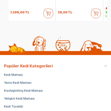
40
1.299,00
TL
29,00
TL
35,
Sepe
Popüler Kedi Kategorileri
Kedi Maması
Yavru Kedi Maması
Kısırlaştırılmış Kedi Maması
Yetişkin Kedi Maması
Kedi Tuvaleti