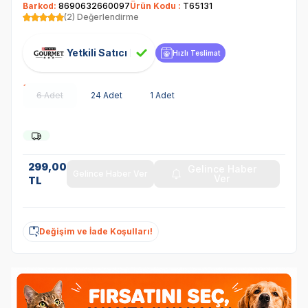
Barkod:
8690632660097
Ürün Kodu :
T65131
(2) Değerlendirme
Yetkili Satıcı
Hızlı Teslimat
6 Adet
24 Adet
1 Adet
299,00
Gelince Haber
Gelince Haber Ver
Ver
TL
Değişim ve İade Koşulları!