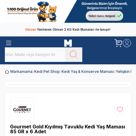
Obivan
Yenilenen Obivan 2 KG Kedi Mamaları ile tanışın!
Markamama
Kedi Pet Shop
Kedi Yaş & Konserve Maması
Yetişkin K
Favoriye
Gourmet Gold Kıyılmış Tavuklu Kedi Yaş Maması
85 GR x 6 Adet