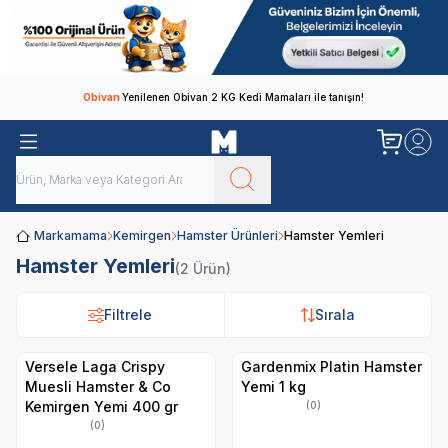
Obivan
Yenilenen Obivan 2 KG Kedi Mamaları ile tanışın!
Markamama
Kemirgen
Hamster Ürünleri
Hamster Yemleri
Hamster Yemleri
(2 Ürün)
Filtrele
Filtrele
Sırala
Sırala
Versele Laga Crispy
Gardenmix Platin Hamster
Muesli Hamster & Co
Yemi 1 kg
Kemirgen Yemi 400 gr
(0)
(0)