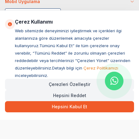
Mobil Uygulama
Çerez Kullanımı
Web sitemizde deneyiminizi iyileştirmek ve içerikleri ilgi
alanlarınıza göre düzenlemek amacıyla çerezler
kullanıyoruz.Tümünü Kabul Et” ile tüm çerezlere onay
verebilir, “Tümünü Reddet” ile zorunlu olmayan çerezleri
reddedebilir veya tercihlerinizi “Çerezleri Yönet” üzerinden
düzenleyebilirsiniz.Detaylı bilgi için
Çerez Politikamızı
Müşteri Hizmetleri
inceleyebilirsiniz.
Çerezleri Özelleştir
Sıkça Sorulan Sorular
Hepsini Reddet
Adres
Ovacık Mah. Hacıoğlu Sok. No:13 Başiskele / KOCAELİ
Hepsini Kabul Et
Müşteri Destek Hattı
0850 532 1141
WhatsApp Destek
0554 871 66 20