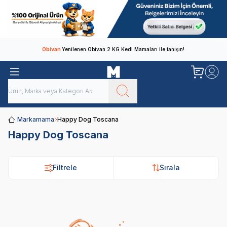
Obivan
Yenilenen Obivan 2 KG Kedi Mamaları ile tanışın!
Markamama
Happy Dog Toscana
Happy Dog Toscana
Filtrele
Sırala