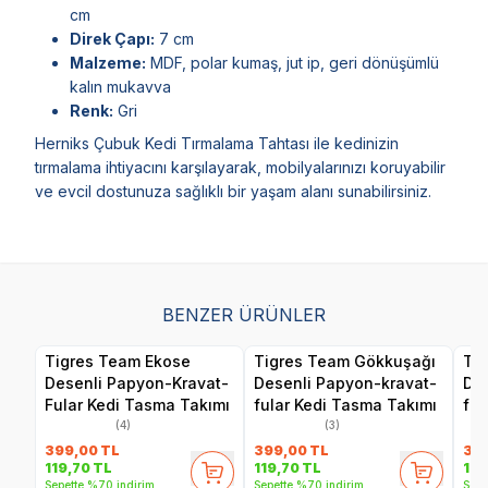
cm
Direk Çapı:
7 cm
Malzeme:
MDF, polar kumaş, jut ip, geri dönüşümlü
kalın mukavva
Renk:
Gri
Herniks Çubuk Kedi Tırmalama Tahtası ile kedinizin
tırmalama ihtiyacını karşılayarak, mobilyalarınızı koruyabilir
ve evcil dostunuza sağlıklı bir yaşam alanı sunabilirsiniz.
BENZER ÜRÜNLER
Tigres Team Ekose
Tigres Team Gökkuşağı
Tig
Desenli Papyon-Kravat-
Desenli Papyon-kravat-
Des
Fular Kedi Tasma Takımı
fular Kedi Tasma Takımı
ful
(4)
(3)
399,00
TL
399,00
TL
39
119,70
TL
119,70
TL
119
Sepette %70 indirim
Sepette %70 indirim
Sepe