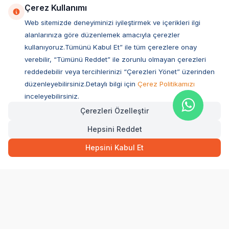
Çerez Kullanımı
Web sitemizde deneyiminizi iyileştirmek ve içerikleri ilgi
alanlarınıza göre düzenlemek amacıyla çerezler
kullanıyoruz.Tümünü Kabul Et” ile tüm çerezlere onay
verebilir, “Tümünü Reddet” ile zorunlu olmayan çerezleri
reddedebilir veya tercihlerinizi “Çerezleri Yönet” üzerinden
düzenleyebilirsiniz.Detaylı bilgi için
Çerez Politikamızı
Müşteri Hizmetleri
inceleyebilirsiniz.
Çerezleri Özelleştir
Sıkça Sorulan Sorular
Hepsini Reddet
Adres
Hızlı Teslimat
Ovacık Mah. Hacıoğlu Sok. No:13 Başiskele / KOCAELİ
134,50
TL
Sepette Anında
Hepsini Kabul Et
Müşteri Destek Hattı
SEPETE EKLE
0850 532 1141
WhatsApp Destek
0554 871 66 20