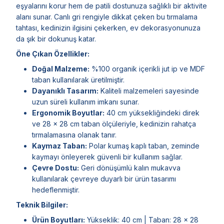
eşyalarını korur hem de patili dostunuza sağlıklı bir aktivite
alanı sunar. Canlı gri rengiyle dikkat çeken bu tırmalama
tahtası, kedinizin ilgisini çekerken, ev dekorasyonunuza
da şık bir dokunuş katar.
Öne Çıkan Özellikler:
Doğal Malzeme:
%100 organik içerikli jut ip ve MDF
taban kullanılarak üretilmiştir.
Dayanıklı Tasarım:
Kaliteli malzemeleri sayesinde
uzun süreli kullanım imkanı sunar.
Ergonomik Boyutlar:
40 cm yüksekliğindeki direk
ve 28 x 28 cm taban ölçüleriyle, kedinizin rahatça
tırmalamasına olanak tanır.
Kaymaz Taban:
Polar kumaş kaplı taban, zeminde
kaymayı önleyerek güvenli bir kullanım sağlar.
Çevre Dostu:
Geri dönüşümlü kalın mukavva
kullanılarak çevreye duyarlı bir ürün tasarımı
hedeflenmiştir.
Teknik Bilgiler:
Ürün Boyutları:
Yükseklik: 40 cm | Taban: 28 x 28