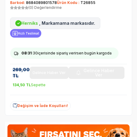
Barkod:
8684089801578
Ürün Kodu :
T26855
(0) Değerlendirme
Herniks
, Markamama markasıdır.
✓
Hızlı Teslimat
08
:31
:30
içerisinde sipariş verirsen bugün kargoda
269,00
Gelince Haber
Gelince Haber Ver
Ver
TL
134,50
TL
Sepette
Değişim ve İade Koşulları!