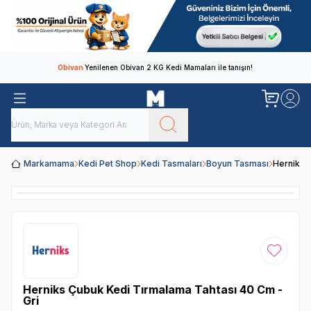
Obivan
Yenilenen Obivan 2 KG Kedi Mamaları ile tanışın!
Markamama
Kedi Pet Shop
Kedi Tasmaları
Boyun Tasması
Herniks 
Favoriye
Herniks Çubuk Kedi Tırmalama Tahtası 40 Cm -
Gri