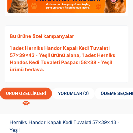
Bu ürüne özel kampanyalar
1 adet
Herniks Handor Kapalı Kedi Tuvaleti
Ked
57x39x43 - Yeşil
ürünü alana, 1 adet
Herniks
Etli
Handos Kedi Tuvaleti Paspası 58x38 - Yeşil
Tavu
ürünü bedava.
bed
ÜRÜN ÖZELLIKLERI
YORUMLAR (2)
ÖDEME SEÇEN
Herniks Handor Kapalı Kedi Tuvaleti 57x39x43 -
Yeşil