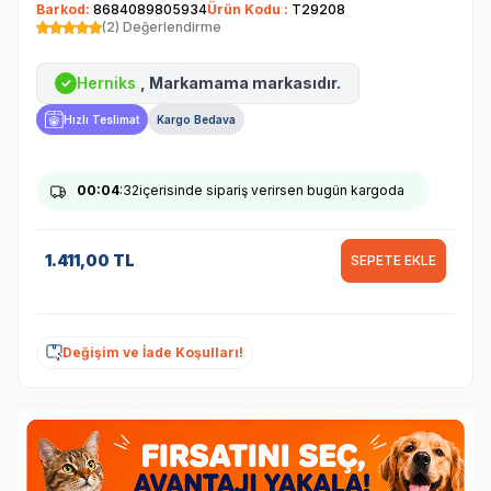
Barkod:
8684089805934
Ürün Kodu :
T29208
(2) Değerlendirme
Herniks
, Markamama markasıdır.
✓
Hızlı Teslimat
Kargo Bedava
00
:04
:32
içerisinde sipariş verirsen bugün kargoda
1.411,00
TL
SEPETE EKLE
Değişim ve İade Koşulları!