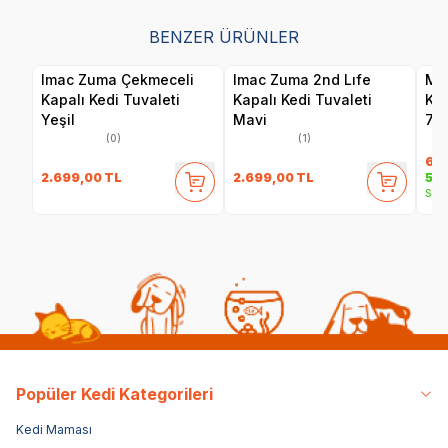
BENZER ÜRÜNLER
Imac Zuma Çekmeceli
Imac Zuma 2nd Lıfe
Mo
Kapalı Kedi Tuvaleti
Kapalı Kedi Tuvaleti
Ked
Yeşil
Mavi
75.
(0)
(1)
6.7
2.699,00
TL
2.699,00
TL
5.3
Sepe
Popüler Kedi Kategorileri
Kedi Maması