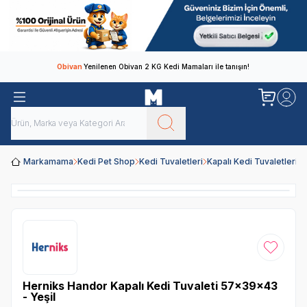
Obivan
Yenilenen Obivan 2 KG Kedi Mamaları ile tanışın!
Markamama
Kedi Pet Shop
Kedi Tuvaletleri
Kapalı Kedi Tuvaletleri
H
Favoriye
Herniks Handor Kapalı Kedi Tuvaleti 57x39x43
- Yeşil