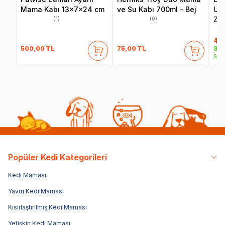
Mama Kabı 13x7x24 cm
ve Su Kabı 700ml - Bej
Uyg
Zam
(1)
(0)
Köp
Ot
4.
500,00
TL
75,00
TL
3.9
Sepe
Popüler Kedi Kategorileri
Kedi Maması
Yavru Kedi Maması
Kısırlaştırılmış Kedi Maması
Yetişkin Kedi Maması