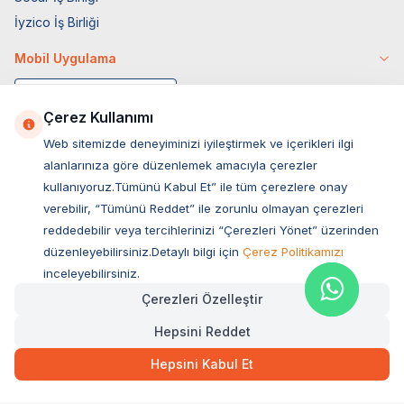
İyzico İş Birliği
Mobil Uygulama
Çerez Kullanımı
Web sitemizde deneyiminizi iyileştirmek ve içerikleri ilgi
alanlarınıza göre düzenlemek amacıyla çerezler
kullanıyoruz.Tümünü Kabul Et” ile tüm çerezlere onay
verebilir, “Tümünü Reddet” ile zorunlu olmayan çerezleri
reddedebilir veya tercihlerinizi “Çerezleri Yönet” üzerinden
düzenleyebilirsiniz.Detaylı bilgi için
Çerez Politikamızı
Müşteri Hizmetleri
inceleyebilirsiniz.
Çerezleri Özelleştir
Sıkça Sorulan Sorular
Hepsini Reddet
Adres
25,00
TL
Hızlı Teslimat
Ovacık Mah. Hacıoğlu Sok. No:13 Başiskele / KOCAELİ
Hepsini Kabul Et
Müşteri Destek Hattı
SEPETE EKLE
0850 532 1141