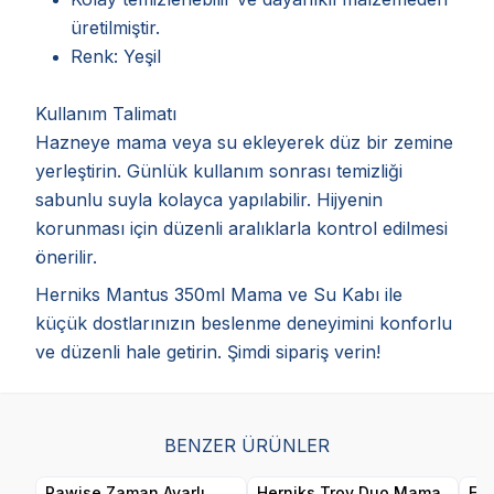
üretilmiştir.
Renk: Yeşil
Kullanım Talimatı
Hazneye mama veya su ekleyerek düz bir zemine
yerleştirin. Günlük kullanım sonrası temizliği
sabunlu suyla kolayca yapılabilir. Hijyenin
korunması için düzenli aralıklarla kontrol edilmesi
önerilir.
Herniks Mantus 350ml Mama ve Su Kabı ile
küçük dostlarınızın beslenme deneyimini konforlu
ve düzenli hale getirin. Şimdi sipariş verin!
BENZER ÜRÜNLER
Pawise Zaman Ayarlı
Herniks Troy Duo Mama
Ele