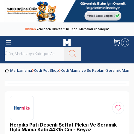
Obivan
Yenilenen Obivan 2 KG Kedi Mamaları ile tanışın!
Markamama
Kedi Pet Shop
Kedi Mama ve Su Kapları
Seramik Mama 
Favoriye
Herniks Pati Desenli Şeffaf Pleksi Ve Seramik
Üçlü Mama Kabı 44x15 Cm - Beyaz