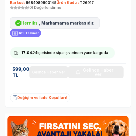
Barkod:
8684089803145
Ürün Kodu :
T26917
(0) Değerlendirme
Herniks
, Markamama markasıdır.
✓
Hızlı Teslimat
17
:04
:24
içerisinde sipariş verirsen yarın kargoda
599,00
Gelince Haber
Gelince Haber Ver
Ver
TL
Değişim ve İade Koşulları!