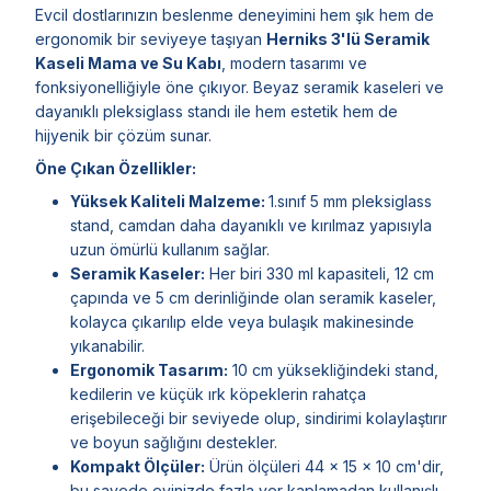
Evcil dostlarınızın beslenme deneyimini hem şık hem de
ergonomik bir seviyeye taşıyan
Herniks 3'lü Seramik
Kaseli Mama ve Su Kabı
, modern tasarımı ve
fonksiyonelliğiyle öne çıkıyor. Beyaz seramik kaseleri ve
dayanıklı pleksiglass standı ile hem estetik hem de
hijyenik bir çözüm sunar.
Öne Çıkan Özellikler:
Yüksek Kaliteli Malzeme:
1.sınıf 5 mm pleksiglass
stand, camdan daha dayanıklı ve kırılmaz yapısıyla
uzun ömürlü kullanım sağlar.
Seramik Kaseler:
Her biri 330 ml kapasiteli, 12 cm
çapında ve 5 cm derinliğinde olan seramik kaseler,
kolayca çıkarılıp elde veya bulaşık makinesinde
yıkanabilir.
Ergonomik Tasarım:
10 cm yüksekliğindeki stand,
kedilerin ve küçük ırk köpeklerin rahatça
erişebileceği bir seviyede olup, sindirimi kolaylaştırır
ve boyun sağlığını destekler.
Kompakt Ölçüler:
Ürün ölçüleri 44 x 15 x 10 cm'dir,
bu sayede evinizde fazla yer kaplamadan kullanışlı