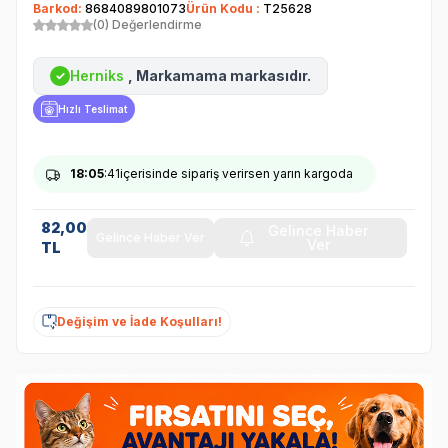
Barkod:
8684089801073
Ürün Kodu :
T25628
(0) Değerlendirme
Herniks
, Markamama markasıdır.
✓
Hızlı Teslimat
18
:05
:40
içerisinde sipariş verirsen yarın kargoda
82,00
Gelince Haber
Gelince Haber Ver
Ver
TL
Değişim ve İade Koşulları!