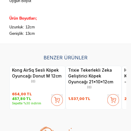
Uygun Boyut
Ürün Boyutları;
Uzunluk: 12cm
Genişlik: 13cm
BENZER ÜRÜNLER
Kong AirSq Sesli Köpek
Trixie Tekerlekli Zeka
Her
Oyuncağı Donut M 12cm
Geliştirici Köpek
Ku
Oyuncağı 21x10x12cm
- F
(0)
(0)
654,00
TL
1.537,00
TL
24
457,80
TL
Sepette %30 indirim