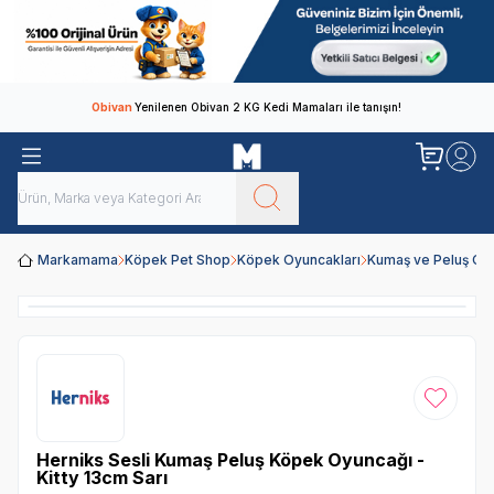
Obivan
Yenilenen Obivan 2 KG Kedi Mamaları ile tanışın!
Markamama
Köpek Pet Shop
Köpek Oyuncakları
Kumaş ve Peluş Oy
Favoriye
Herniks Sesli Kumaş Peluş Köpek Oyuncağı -
Kitty 13cm Sarı