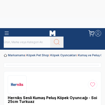
Obivan
Yenilenen Obivan 2 KG Kedi Mamaları ile tanışın!
Markamama
Köpek Pet Shop
Köpek Oyuncakları
Kumaş ve Peluş Oy
Favoriye
Herniks Sesli Kumaş Peluş Köpek Oyuncağı - Soi
25cm Turkuaz