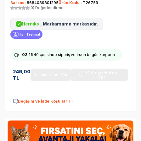
Barkod:
8684089801295
Ürün Kodu :
T26759
(0) Değerlendirme
Herniks
, Markamama markasıdır.
✓
Hızlı Teslimat
02
:15
:39
içerisinde sipariş verirsen bugün kargoda
249,00
Gelince Haber
Gelince Haber Ver
Ver
TL
Değişim ve İade Koşulları!