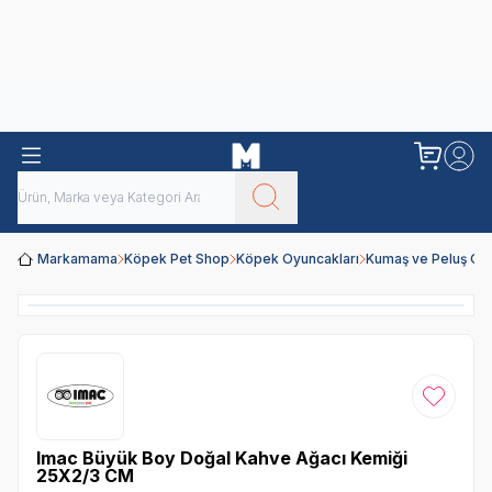
Obivan
Yenilenen Obivan 2 KG Kedi Mamaları ile tanışın!
Markamama
Köpek Pet Shop
Köpek Oyuncakları
Kumaş ve Peluş Oy
Favoriye
Imac Büyük Boy Doğal Kahve Ağacı Kemiği
25X2/3 CM