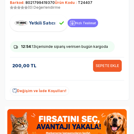
Barkod:
8021799419370
Ürün Kodu :
T24407
(0) Değerlendirme
Yetkili Satıcı
Hızlı Teslimat
12
:54
:13
içerisinde sipariş verirsen bugün kargoda
200,00
TL
SEPETE EKLE
Değişim ve İade Koşulları!