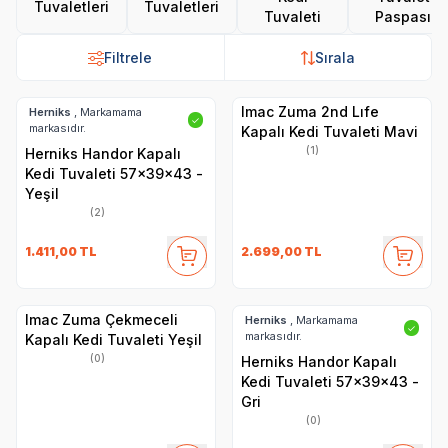
Tuvaletleri
Tuvaletleri
Tuvaleti
Paspası
Filtrele
Sırala
Imac Zuma 2nd Lıfe
Herniks
, Markamama
✓
markasıdır.
Kapalı Kedi Tuvaleti Mavi
(1)
Herniks Handor Kapalı
Kedi Tuvaleti 57x39x43 -
Yeşil
(2)
1.411,00
TL
2.699,00
TL
Imac Zuma Çekmeceli
Herniks
, Markamama
✓
markasıdır.
Kapalı Kedi Tuvaleti Yeşil
(0)
Herniks Handor Kapalı
Kedi Tuvaleti 57x39x43 -
Gri
(0)