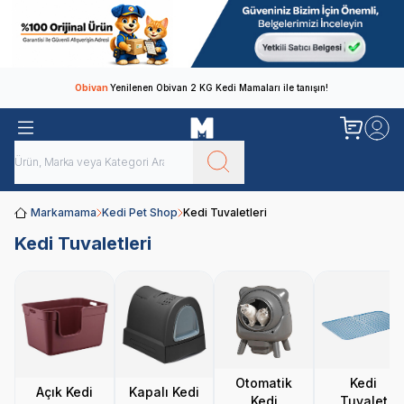
Obivan
Yenilenen Obivan 2 KG Kedi Mamaları ile tanışın!
Markamama
Kedi Pet Shop
Kedi Tuvaletleri
Kedi Tuvaletleri
Otomatik
Kedi
Açık Kedi
Kapalı Kedi
Kedi
Tuvalet