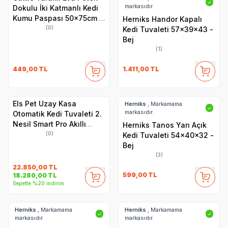
✓
markasıdır.
Dokulu İki Katmanlı Kedi
Kumu Paspası 50x75cm -
Herniks Handor Kapalı
Turkuaz
(0)
Kedi Tuvaleti 57x39x43 -
Bej
(1)
449,00
TL
1.411,00
TL
Els Pet Uzay Kasa
Herniks
, Markamama
✓
markasıdır.
Otomatik Kedi Tuvaleti 2.
Nesil Smart Pro Akıllı
Herniks Tanos Yarı Açık
Otomatik Kedi App Kontrol
(0)
Kedi Tuvaleti 54x40x32 -
, Uv Temizleme
Bej
(3)
22.850,00
TL
599,00
TL
18.280,00
TL
Sepette %20 indirim
Herniks
, Markamama
Herniks
, Markamama
✓
✓
markasıdır.
markasıdır.