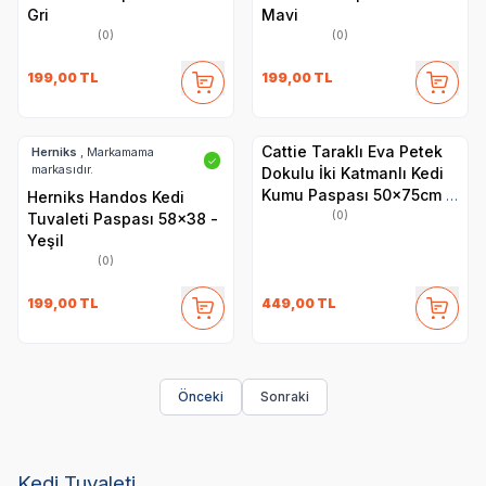
Gri
Mavi
(0)
(0)
199,00
TL
199,00
TL
Cattie Taraklı Eva Petek
Herniks
, Markamama
✓
markasıdır.
Dokulu İki Katmanlı Kedi
Kumu Paspası 50x75cm -
Herniks Handos Kedi
Pembe
(0)
Tuvaleti Paspası 58x38 -
Yeşil
(0)
199,00
TL
449,00
TL
Önceki
Sonraki
Kedi Tuvaleti