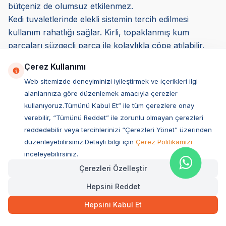
bütçeniz de olumsuz etkilenmez.
Kedi tuvaletlerinde elekli sistemin tercih edilmesi
kullanım rahatlığı sağlar. Kirli, topaklanmış kum
parçaları süzgeçli parça ile kolaylıkla çöpe atılabilir.
Kedi tuvaleti temizliği kısa sürede tamamlanır, temiz
Çerez Kullanımı
kum daha uzun süre kullanılır ve hijyen korunur.
Web sitemizde deneyiminizi iyileştirmek ve içerikleri ilgi
Kedi Tuvaleti Nereye Yerleştirilmeli?
alanlarınıza göre düzenlemek amacıyla çerezler
Küçük dostlarınız kişilik sahibidir ve gizliliğe önem
kullanıyoruz.Tümünü Kabul Et” ile tüm çerezlere onay
verirler. Özel ihtiyaçlarını karşılarken yalnız olmak
verebilir, “Tümünü Reddet” ile zorunlu olmayan çerezleri
isterler. Gizlilik seçimleri olsa da ihtiyaçlarını giderirken
reddedebilir veya tercihlerinizi “Çerezleri Yönet” üzerinden
savunmasız hissettiklerinden tedirgin olurlar ve güvenli
düzenleyebilirsiniz.Detaylı bilgi için
Çerez Politikamızı
bir alana ihtiyaç duyarlar.
inceleyebilirsiniz.
Kedi tuvaletinin yerleştirileceği yer küçük dostunuzun;
Çerezleri Özelleştir
*Güvende hissedeceği bir nokta olmalı,
Hepsini Reddet
*Mahremiyetini korumasına imkân vermeli,
*7 gün 24 saat rahatça ulaşabileceği bir alan olmalı.
Hepsini Kabul Et
Ürün yerleşimi için banyo uygun alan olabilir ya da kış