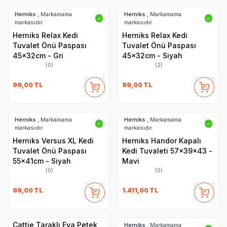
Herniks
, Markamama
Herniks
, Markamama
✓
✓
markasıdır.
markasıdır.
Herniks Relax Kedi
Herniks Relax Kedi
Tuvalet Önü Paspası
Tuvalet Önü Paspası
45x32cm - Gri
45x32cm - Siyah
(0)
(2)
99,00
TL
99,00
TL
Herniks
, Markamama
Herniks
, Markamama
✓
✓
markasıdır.
markasıdır.
Herniks Versus XL Kedi
Herniks Handor Kapalı
Tuvalet Önü Paspası
Kedi Tuvaleti 57x39x43 -
55x41cm - Siyah
Mavi
(0)
(0)
99,00
TL
1.411,00
TL
Cattie Taraklı Eva Petek
Herniks
, Markamama