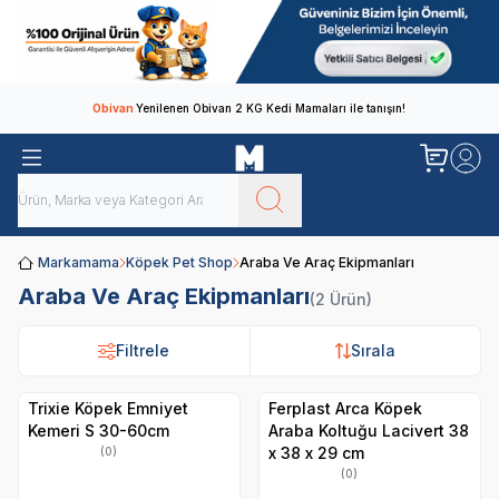
Obivan
Yenilenen Obivan 2 KG Kedi Mamaları ile tanışın!
Markamama
Köpek Pet Shop
Araba Ve Araç Ekipmanları
Araba Ve Araç Ekipmanları
(2 Ürün)
Filtrele
Filtrele
Sırala
Sırala
Trixie Köpek Emniyet
Ferplast Arca Köpek
Kemeri S 30-60cm
Araba Koltuğu Lacivert 38
x 38 x 29 cm
(0)
(0)