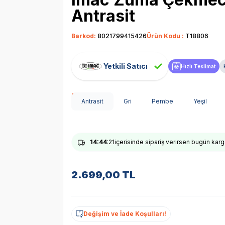
Antrasit
Barkod:
8021799415426
Ürün Kodu :
T18806
Yetkili Satıcı
Hızlı Teslimat
Antrasit
Gri
Pembe
Yeşil
14
:44
:20
içerisinde sipariş verirsen bugün ka
2.699,00
TL
Değişim ve İade Koşulları!