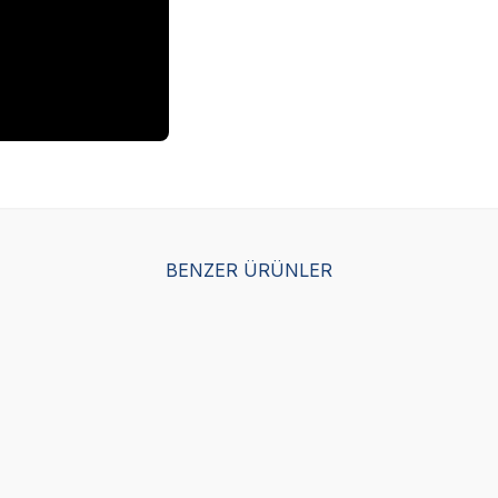
BENZER ÜRÜNLER
Yetkili
Yetkili
Satıcı
Satıcı
Çekmeceli Kapalı Kedi
Imac Zuma 2nd Lıfe Kapalı Ked
il
Mavi
(1)
L
2.699,00
TL