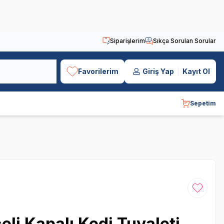
Siparişlerim
Sıkça Sorulan Sorular
Favorilerim
Giriş Yap
Kayıt Ol
Sepetim
Favoriye
i Kapalı Kedi Tuvaleti