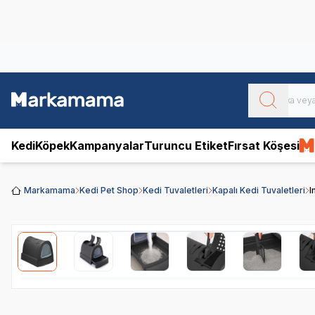
Obivan
Yenilenen Obivan 2 KG Kedi Mamaları ile tanışın!
Kedi
Köpek
Kampanyalar
Turuncu Etiket
Fırsat Köşesi
Markamama
Kedi Pet Shop
Kedi Tuvaletleri
Kapalı Kedi Tuvaletleri
I
Video İzle