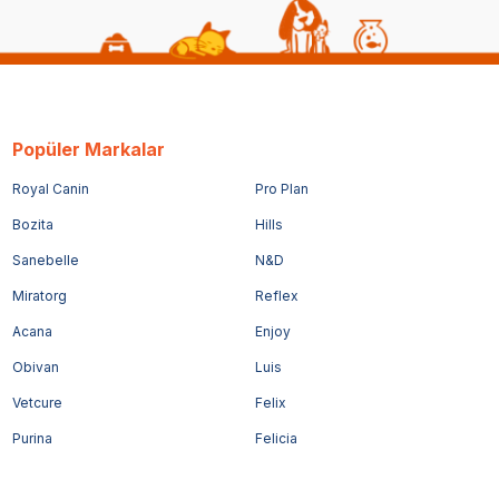
Popüler Markalar
Royal Canin
Pro Plan
Bozita
Hills
Sanebelle
N&D
Miratorg
Reflex
Acana
Enjoy
Obivan
Luis
Vetcure
Felix
Purina
Felicia