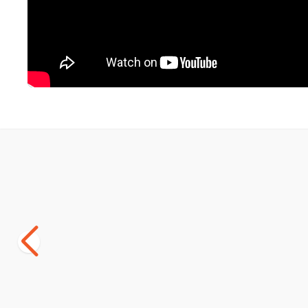
Yetkili
Satıcı
Herniks Handor Kapalı Kedi Tuvaleti
Imac Zuma 
57x39x43 - Yeşil
Tuvaleti Yeş
(2)
(0)
1.411,00
TL
2.699,00
T