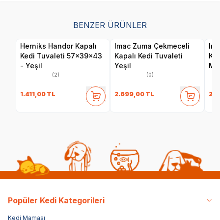
BENZER ÜRÜNLER
Herniks Handor Kapalı
Imac Zuma Çekmeceli
Ima
Kedi Tuvaleti 57x39x43
Kapalı Kedi Tuvaleti
Kap
- Yeşil
Yeşil
Ma
(2)
(0)
1.411,00
TL
2.699,00
TL
2.6
Popüler Kedi Kategorileri
Kedi Maması