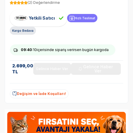
(2) Değerlendirme
Yetkili Satıcı
Hızlı Teslimat
Kargo Bedava
09
:40
:09
içerisinde sipariş verirsen bugün kargoda
2.699,00
Gelince Haber
Gelince Haber Ver
Ver
TL
Değişim ve İade Koşulları!