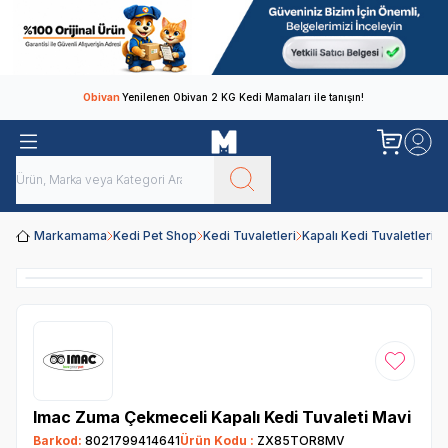
Obivan
Yenilenen Obivan 2 KG Kedi Mamaları ile tanışın!
Markamama
Kedi Pet Shop
Kedi Tuvaletleri
Kapalı Kedi Tuvaletleri
I
Video İzle
Favoriye
Imac Zuma Çekmeceli Kapalı Kedi Tuvaleti Mavi
Barkod:
8021799414641
Ürün Kodu :
ZX85TOR8MV