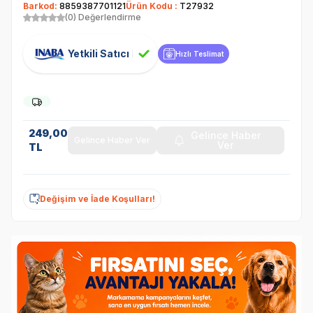
Barkod:
8859387701121
Ürün Kodu :
T27932
(0) Değerlendirme
Yetkili Satıcı
Hızlı Teslimat
249,00
Gelince Haber
Gelince Haber Ver
Ver
TL
Değişim ve İade Koşulları!