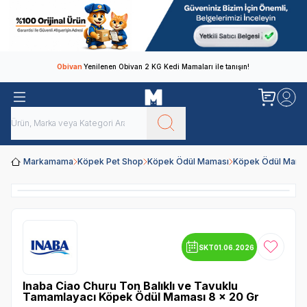
Obivan
Yenilenen Obivan 2 KG Kedi Mamaları ile tanışın!
Markamama
Köpek Pet Shop
Köpek Ödül Maması
Köpek Ödül Mamal
SKT
01.06.2026
Favoriye
Inaba Ciao Churu Ton Balıklı ve Tavuklu
Tamamlayacı Köpek Ödül Maması 8 x 20 Gr