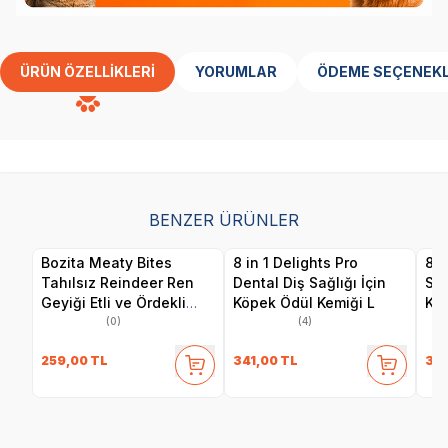
ÜRÜN ÖZELLIKLERI
YORUMLAR
ÖDEME SEÇENEKL
BENZER ÜRÜNLER
Bozita Meaty Bites
8 in 1 Delights Pro
8 i
Tahılsız Reindeer Ren
Dental Diş Sağlığı İçin
Sağ
Geyiği Etli ve Ördekli
Köpek Ödül Kemiği L
Kem
Köpek Ödül Maması 70
(0)
(4)
gr
259,00
TL
341,00
TL
341