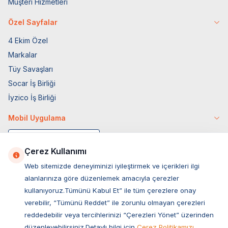
Müşteri Hizmetleri
Özel Sayfalar
4 Ekim Özel
Markalar
Tüy Savaşları
Socar İş Birliği
İyzico İş Birliği
Mobil Uygulama
Çerez Kullanımı
Web sitemizde deneyiminizi iyileştirmek ve içerikleri ilgi
alanlarınıza göre düzenlemek amacıyla çerezler
kullanıyoruz.Tümünü Kabul Et” ile tüm çerezlere onay
verebilir, “Tümünü Reddet” ile zorunlu olmayan çerezleri
reddedebilir veya tercihlerinizi “Çerezleri Yönet” üzerinden
düzenleyebilirsiniz.Detaylı bilgi için
Çerez Politikamızı