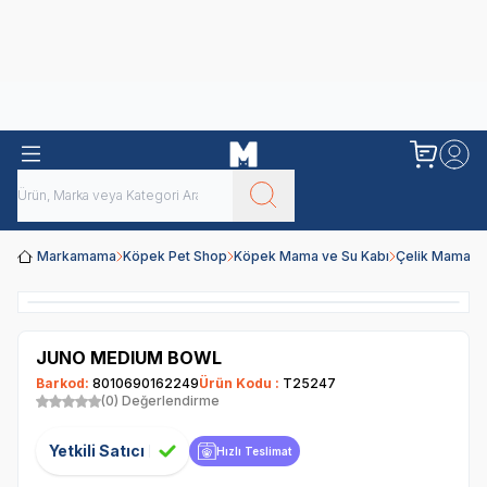
Obivan
Yenilenen Obivan 2 KG Kedi Mamaları ile tanışın!
Markamama
Köpek Pet Shop
Köpek Mama ve Su Kabı
Çelik Mama ve
JUNO MEDIUM BOWL
Barkod:
8010690162249
Ürün Kodu :
T25247
(0) Değerlendirme
Yetkili Satıcı
Hızlı Teslimat