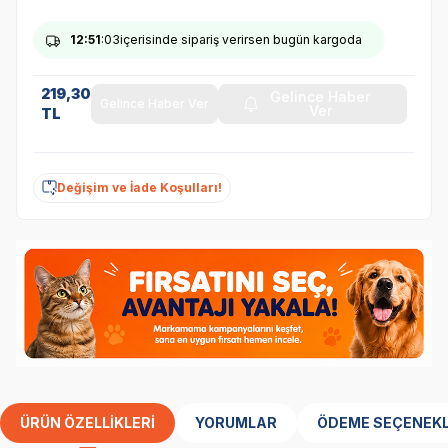
12
:51
:03
içerisinde sipariş verirsen bugün kargoda
219,30
Gelince Haber
Gelince Haber Ver
Ver
TL
Değişim ve İade Koşulları!
ÜRÜN ÖZELLIKLERI
YORUMLAR
ÖDEME SEÇENEKL