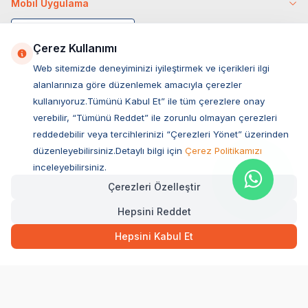
Mobil Uygulama
Çerez Kullanımı
Web sitemizde deneyiminizi iyileştirmek ve içerikleri ilgi
alanlarınıza göre düzenlemek amacıyla çerezler
kullanıyoruz.Tümünü Kabul Et” ile tüm çerezlere onay
verebilir, “Tümünü Reddet” ile zorunlu olmayan çerezleri
reddedebilir veya tercihlerinizi “Çerezleri Yönet” üzerinden
düzenleyebilirsiniz.Detaylı bilgi için
Çerez Politikamızı
Müşteri Hizmetleri
inceleyebilirsiniz.
Çerezleri Özelleştir
Sıkça Sorulan Sorular
Hepsini Reddet
Adres
Ovacık Mah. Hacıoğlu Sok. No:13 Başiskele / KOCAELİ
Hepsini Kabul Et
Müşteri Destek Hattı
0850 532 1141
WhatsApp Destek
0554 871 66 20