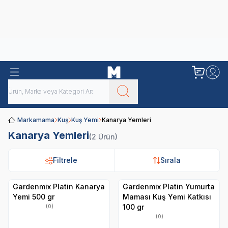
Obivan
Yenilenen Obivan 2 KG Kedi Mamaları ile tanışın!
Markamama
Kuş
Kuş Yemi
Kanarya Yemleri
Kanarya Yemleri
(2 Ürün)
Filtrele
Filtrele
Sırala
Sırala
Gardenmix Platin Kanarya
Gardenmix Platin Yumurta
Yemi 500 gr
Maması Kuş Yemi Katkısı
100 gr
(0)
(0)