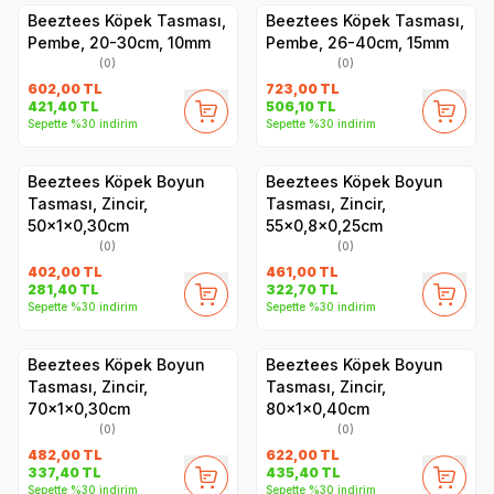
Beeztees Köpek Tasması,
Beeztees Köpek Tasması,
Pembe, 20-30cm, 10mm
Pembe, 26-40cm, 15mm
(0)
(0)
602,00
TL
723,00
TL
421,40
TL
506,10
TL
Sepette %30 indirim
Sepette %30 indirim
Beeztees Köpek Boyun
Beeztees Köpek Boyun
Tasması, Zincir,
Tasması, Zincir,
50x1x0,30cm
55x0,8x0,25cm
(0)
(0)
402,00
TL
461,00
TL
281,40
TL
322,70
TL
Sepette %30 indirim
Sepette %30 indirim
Beeztees Köpek Boyun
Beeztees Köpek Boyun
Tasması, Zincir,
Tasması, Zincir,
70x1x0,30cm
80x1x0,40cm
(0)
(0)
482,00
TL
622,00
TL
337,40
TL
435,40
TL
Sepette %30 indirim
Sepette %30 indirim