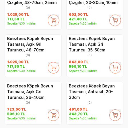
Çizgiler, 48-70cm, 25mm
Çizgiler, 20-30cm, 10mm
(0)
(0)
1.025,00
TL
602,00
TL
717,50
TL
421,40
TL
Sepette %30 indirim
Sepette %30 indirim
Beeztees Köpek Boyun
Beeztees Köpek Boyun
Tasması, Açık Gri
Tasması, Açık Gri
Turuncu, 48-70cm
Turuncu, 35-50cm
(0)
(0)
1.025,00
TL
843,00
TL
717,50
TL
590,10
TL
Sepette %30 indirim
Sepette %30 indirim
Beeztees Köpek Boyun
Beeztees Köpek Boyun
Tasması, Açık Gri
Tasması, Antrasit, 20-
Turuncu, 26-40cm
30cm
(0)
(0)
723,00
TL
491,00
TL
506,10
TL
343,70
TL
Sepette %30 indirim
Sepette %30 indirim