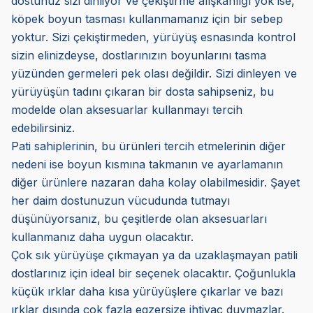
dostunuz sizi dinliyor ve çekiştirme alışkanlığı yok ise,
köpek boyun tasması kullanmamanız için bir sebep
yoktur. Sizi çekiştirmeden, yürüyüş esnasında kontrol
sizin elinizdeyse, dostlarınızın boyunlarını tasma
yüzünden germeleri pek olası değildir. Sizi dinleyen ve
yürüyüşün tadını çıkaran bir dosta sahipseniz, bu
modelde olan aksesuarlar kullanmayı tercih
edebilirsiniz.
Pati sahiplerinin, bu ürünleri tercih etmelerinin diğer
nedeni ise boyun kısmına takmanın ve ayarlamanın
diğer ürünlere nazaran daha kolay olabilmesidir. Şayet
her daim dostunuzun vücudunda tutmayı
düşünüyorsanız, bu çeşitlerde olan aksesuarları
kullanmanız daha uygun olacaktır.
Çok sık yürüyüşe çıkmayan ya da uzaklaşmayan patili
dostlarınız için ideal bir seçenek olacaktır. Çoğunlukla
küçük ırklar daha kısa yürüyüşlere çıkarlar ve bazı
ırklar dışında çok fazla egzersize ihtiyaç duymazlar.