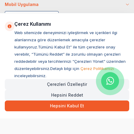
Mobil Uygulama
Çerez Kullanımı
Web sitemizde deneyiminizi iyileştirmek ve içerikleri ilgi
alanlarınıza göre düzenlemek amacıyla çerezler
kullanıyoruz.Tümünü Kabul Et” ile tüm çerezlere onay
verebilir, “Tümünü Reddet” ile zorunlu olmayan çerezleri
reddedebilir veya tercihlerinizi “Çerezleri Yönet” üzerinden
düzenleyebilirsiniz.Detaylı bilgi için
Çerez Politikamızı
Müşteri Hizmetleri
inceleyebilirsiniz.
Çerezleri Özelleştir
Sıkça Sorulan Sorular
Hepsini Reddet
Adres
Ovacık Mah. Hacıoğlu Sok. No:13 Başiskele / KOCAELİ
Hepsini Kabul Et
Müşteri Destek Hattı
0850 532 1141
WhatsApp Destek
0554 871 66 20