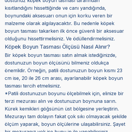
dostunuz köpek boyun tasması tarafından
kısıtlandığını hissettiğinde ve canı yandığında,
boynundaki aksesuarı onun için korku veren bir
malzeme olarak algılayacaktır. Bu nedenle köpek
boyun tasması takarken ilk önce güvenli bir aksesuar
olduğunu hissettirmelisiniz. Ve ödüllendirmelisiniz.
Köpek Boyun Tasması Ölçüsü Nasıl Alınır?
Bir köpek boyun tasması satın almak istediğinizde,
dostunuzun boyun ölçüsünü bilmeniz oldukça
önemlidir. Örneğin, patili dostunuzun boyun kısmı 23
cm ise, 20 ile 26 cm arası, ayarlanabilir köpek boyun
tasması tercih etmelisiniz.
*Patili dostunuzun boyunu ölçebilmek için, elinize bir
terzi mezurası alın ve dostunuzun boynuna sarın.
Kürek kemikleri göğsünün üst bölgesine yerleştirin.
Mezurayı tam dolayın fakat çok sıkı olmayacak şekilde
ölçüm yaparak, boyun ölçülerine ulaşabilirsiniz. Şayet
bir mezuranız yok ise bunu ip ile yapabilirsiniz.