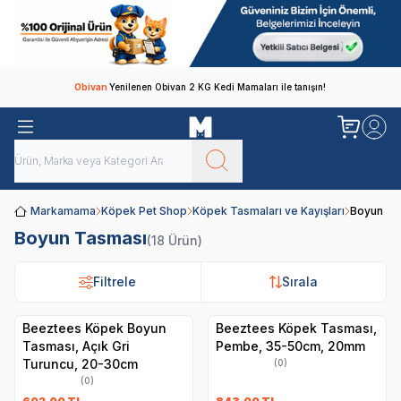
Obivan
Yenilenen Obivan 2 KG Kedi Mamaları ile tanışın!
Markamama
Köpek Pet Shop
Köpek Tasmaları ve Kayışları
Boyun Ta
Boyun Tasması
(18 Ürün)
Filtrele
Filtrele
Sırala
Sırala
Beeztees Köpek Boyun
Beeztees Köpek Tasması,
Tasması, Açık Gri
Pembe, 35-50cm, 20mm
Turuncu, 20-30cm
(0)
(0)