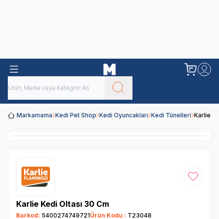
Obivan
Yenilenen Obivan 2 KG Kedi Mamaları ile tanışın!
Markamama
Kedi Pet Shop
Kedi Oyuncakları
Kedi Tünelleri
Karlie K
Favoriye
Karlie Kedi Oltası 30 Cm
Barkod:
5400274749721
Ürün Kodu :
T23048