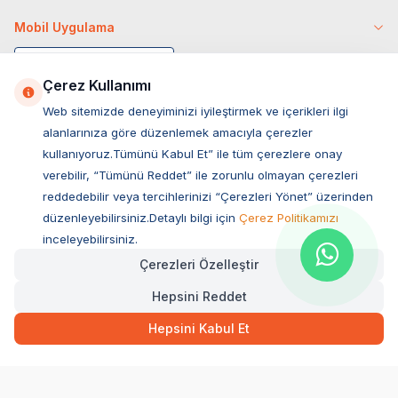
Mobil Uygulama
Çerez Kullanımı
Web sitemizde deneyiminizi iyileştirmek ve içerikleri ilgi
alanlarınıza göre düzenlemek amacıyla çerezler
kullanıyoruz.Tümünü Kabul Et” ile tüm çerezlere onay
verebilir, “Tümünü Reddet” ile zorunlu olmayan çerezleri
reddedebilir veya tercihlerinizi “Çerezleri Yönet” üzerinden
düzenleyebilirsiniz.Detaylı bilgi için
Çerez Politikamızı
Müşteri Hizmetleri
inceleyebilirsiniz.
Çerezleri Özelleştir
Sıkça Sorulan Sorular
Hepsini Reddet
Adres
34,50
TL
Hızlı Teslimat
Ovacık Mah. Hacıoğlu Sok. No:13 Başiskele / KOCAELİ
Hepsini Kabul Et
Müşteri Destek Hattı
SEPETE EKLE
0850 532 1141
WhatsApp Destek