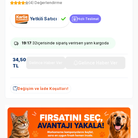
(4) Değerlendirme
Yetkili Satıcı
Hızlı Teslimat
19
:17
:32
içerisinde sipariş verirsen yarın kargoda
34,50
Gelince Haber Ver
Gelince Haber Ver
TL
Değişim ve İade Koşulları!