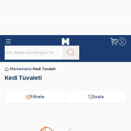
Obivan
Yenilenen Obivan 2 KG Kedi Mamaları ile tanışın!
Markamama
Kedi Tuvaleti
Kedi Tuvaleti
Filtrele
Sırala