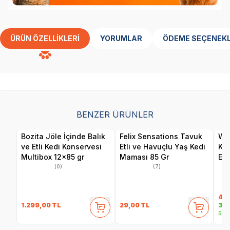
ÜRÜN ÖZELLIKLERI
YORUMLAR
ÖDEME SEÇENEKL
BENZER ÜRÜNLER
Bozita Jöle İçinde Balık
Felix Sensations Tavuk
Wan
ve Etli Kedi Konservesi
Etli ve Havuçlu Yaş Kedi
Ka
Multibox 12x85 gr
Maması 85 Gr
Eti
(0)
(7)
40
1.299,00
TL
29,00
TL
35,
Sepe