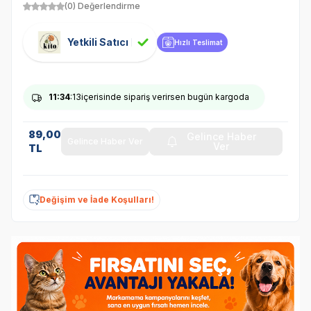
(0) Değerlendirme
Yetkili Satıcı
Hızlı Teslimat
11
:34
:13
içerisinde sipariş verirsen bugün kargoda
89,00
Gelince Haber
Gelince Haber Ver
Ver
TL
Değişim ve İade Koşulları!