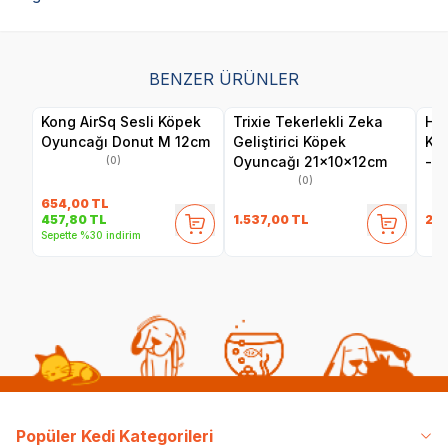
BENZER ÜRÜNLER
Kong AirSq Sesli Köpek
Trixie Tekerlekli Zeka
Her
Oyuncağı Donut M 12cm
Geliştirici Köpek
Ku
Oyuncağı 21x10x12cm
- F
(0)
(0)
654,00
TL
1.537,00
TL
24
457,80
TL
Sepette %30 indirim
Popüler Kedi Kategorileri