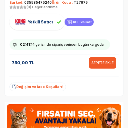
Barkod:
035585475240
Ürün Kodu :
T27679
(0) Değerlendirme
Yetkili Satıcı
Hızlı Teslimat
02
:41
:14
içerisinde sipariş verirsen bugün kargoda
750,00
TL
SEPETE EKLE
Değişim ve İade Koşulları!