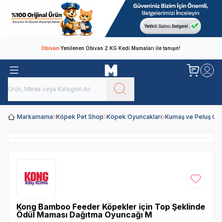
Obivan
Yenilenen Obivan 2 KG Kedi Mamaları ile tanışın!
Markamama
Köpek Pet Shop
Köpek Oyuncakları
Kumaş ve Peluş Oy
Favoriye
Kong Bamboo Feeder Köpekler için Top Şeklinde
Ödül Maması Dağıtma Oyuncağı M