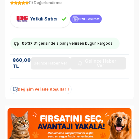
(1) Değerlendirme
Yetkili Satıcı
Hızlı Teslimat
05
:37
:31
içerisinde sipariş verirsen bugün kargoda
860,00
Gelince Haber
Gelince Haber Ver
Ver
TL
Değişim ve İade Koşulları!