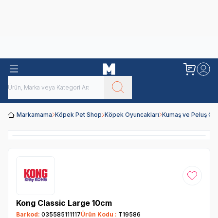
Obivan
Yenilenen Obivan 2 KG Kedi Mamaları ile tanışın!
Markamama
Köpek Pet Shop
Köpek Oyuncakları
Kumaş ve Peluş Oy
Favoriye
Kong Classic Large 10cm
Barkod:
035585111117
Ürün Kodu :
T19586