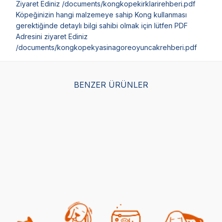
Ziyaret Ediniz /documents/kongkopekirklarirehberi.pdf
Köpeğinizin hangi malzemeye sahip Kong kullanması
gerektiğinde detaylı bilgi sahibi olmak için lütfen PDF
Adresini ziyaret Ediniz
/documents/kongkopekyasinagoreoyuncakrehberi.pdf
BENZER ÜRÜNLER
Kong AirSq Sesli Köpek
Trixie Tekerlekli Zeka
Her
Oyuncağı Donut M 12cm
Geliştirici Köpek
Nak
Oyuncağı 21x10x12cm
- W
(0)
(0)
654,00
TL
24
1.537,00
TL
457,80
TL
74,
Sepette %30 indirim
Sepe