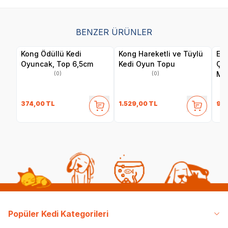
BENZER ÜRÜNLER
Kong Ödüllü Kedi
Kong Hareketli ve Tüylü
Eas
Oyuncak, Top 6,5cm
Kedi Oyun Topu
Çın
Ma
(0)
(0)
374,00
TL
1.529,00
TL
98,
Popüler Kedi Kategorileri