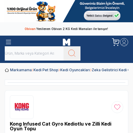
Obivan
Yenilenen Obivan 2 KG Kedi Mamaları ile tanışın!
Markamama
Kedi Pet Shop
Kedi Oyuncakları
Zeka Gelistirici Kedi Oy
Favoriye
Kong Infused Cat Gyro Kediotlu ve Zilli Kedi
Oyun Topu