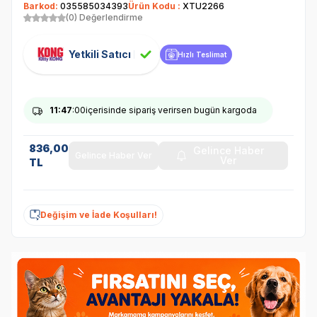
Barkod:
035585034393
Ürün Kodu :
XTU2266
(0) Değerlendirme
Yetkili Satıcı
Hızlı Teslimat
11
:47
:00
içerisinde sipariş verirsen bugün kargoda
836,00
Gelince Haber
Gelince Haber Ver
Ver
TL
Değişim ve İade Koşulları!