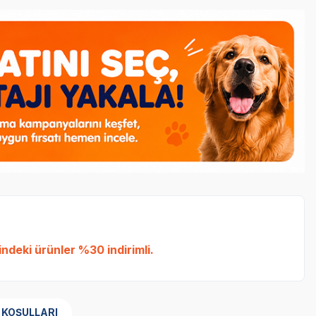
ndeki ürünler %30 indirimli.
 KOŞULLARI