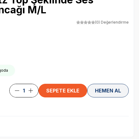
ncağı M/L
(0) Değerlendirme
rgoda
SEPETE EKLE
HEMEN AL