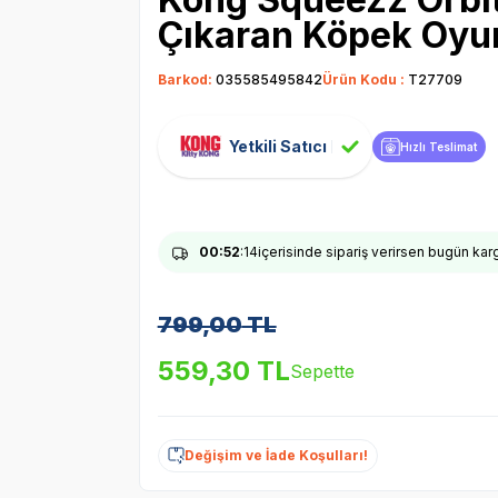
Çıkaran Köpek Oyu
Barkod:
035585495842
Ürün Kodu :
T27709
Yetkili Satıcı
Hızlı Teslimat
00
:52
:13
içerisinde sipariş verirsen bugün ka
799,00
TL
559,30
TL
Sepette
Değişim ve İade Koşulları!