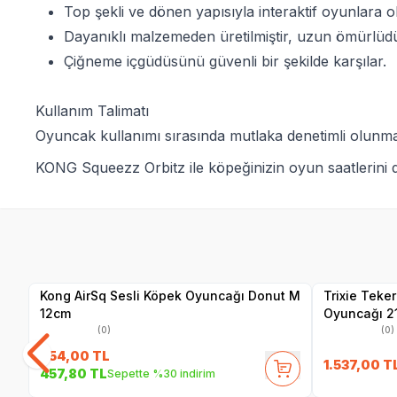
Top şekli ve dönen yapısıyla interaktif oyunlara o
Dayanıklı malzemeden üretilmiştir, uzun ömürlüdü
Çiğneme içgüdüsünü güvenli bir şekilde karşılar.
Kullanım Talimatı
Oyuncak kullanımı sırasında mutlaka denetimli olunmal
KONG Squeezz Orbitz ile köpeğinizin oyun saatlerini da
Yetkili
Satıcı
Kong AirSq Sesli Köpek Oyuncağı Donut M
Trixie Teker
12cm
Oyuncağı 2
(0)
(0)
654,00
TL
1.537,00
T
457,80
TL
Sepette %30 indirim