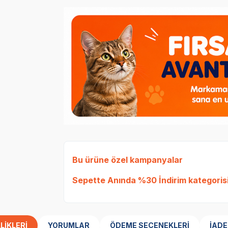
Bu ürüne özel kampanyalar
Sepette Anında %30 İndirim
kategorisi
LIKLERI
YORUMLAR
ÖDEME SEÇENEKLERI
İADE