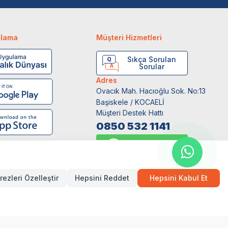
ulama
Müşteri Hizmetleri
Sıkça Sorulan
Sorular
Adres
Ovacık Mah. Hacıoğlu Sok. No:13
Başiskele / KOCAELİ
Müşteri Destek Hattı
0850 532 1141
WhatsApp Destek
0554 871 66 20
rezleri Özelleştir
Hepsini Reddet
Hepsini Kabul Et