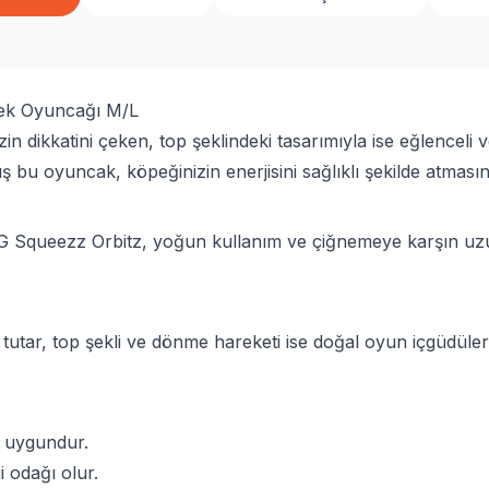
ek Oyuncağı M/L
 dikkatini çeken, top şeklindeki tasarımıyla ise eğlenceli v
ş bu oyuncak, köpeğinizin enerjisini sağlıklı şekilde atmasın
NG Squeezz Orbitz, yoğun kullanım ve çiğnemeye karşın uz
ı tutar, top şekli ve dönme hareketi ise doğal oyun içgüdülerin
n uygundur.
i odağı olur.