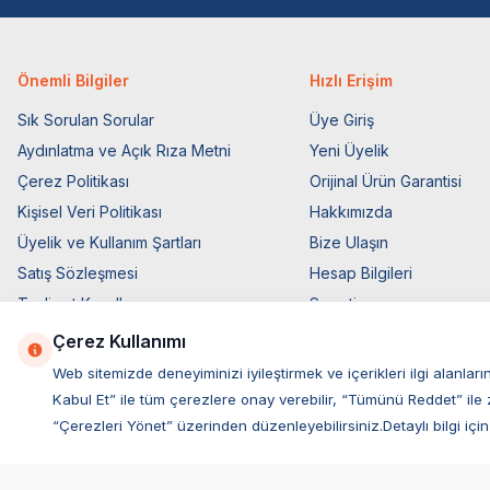
Önemli Bilgiler
Hızlı Erişim
Sık Sorulan Sorular
Üye Giriş
Aydınlatma ve Açık Rıza Metni
Yeni Üyelik
Çerez Politikası
Orijinal Ürün Garantisi
Kişisel Veri Politikası
Hakkımızda
Üyelik ve Kullanım Şartları
Bize Ulaşın
Satış Sözleşmesi
Hesap Bilgileri
Teslimat Koşulları
Sepetim
Ticari Elektronik İzin
Blog Sayfası
Çerez Kullanımı
Elektronik İleti Aydınlatma Metni
Müşteri Hizmetleri
Web sitemizde deneyiminizi iyileştirmek ve içerikleri ilgi alan
Kabul Et” ile tüm çerezlere onay verebilir, “Tümünü Reddet” ile 
“Çerezleri Yönet” üzerinden düzenleyebilirsiniz.Detaylı bilgi için