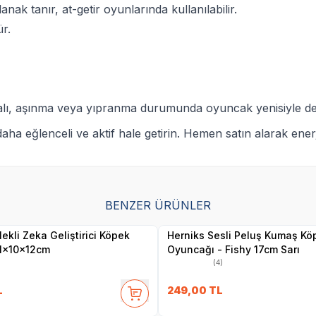
lanak tanır, a
t-getir oyunlarında kullanılabilir.
r.
ı, aşınma veya yıpranma durumunda oyuncak yenisiyle değişti
ha eğlenceli ve aktif hale getirin. Hemen satın alarak ener
BENZER ÜRÜNLER
Yetkili
Yetkili
Satıcı
Satıcı
lekli Zeka Geliştirici Köpek
Herniks Sesli Peluş Kumaş Kö
1x10x12cm
Oyuncağı - Fishy 17cm Sarı
(4)
L
249,00
TL