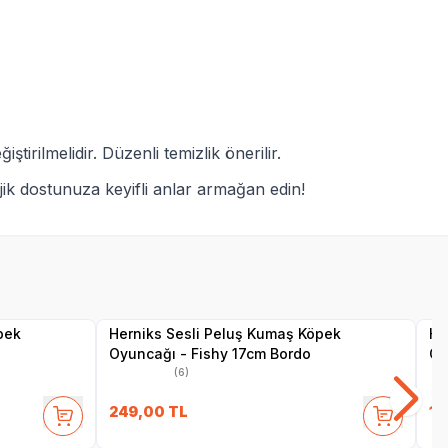
rilmelidir. Düzenli temizlik önerilir.
jik dostunuza keyifli anlar armağan edin!
Yetkili
Satıcı
pek
Herniks Sesli Peluş Kumaş Köpek
He
Oyuncağı - Fishy 17cm Bordo
Oy
(6)
249,00
TL
14