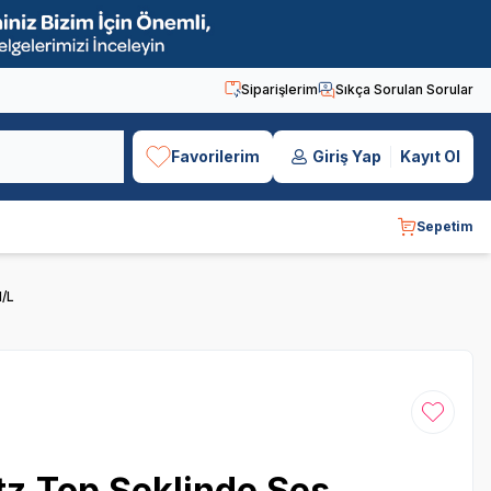
Siparişlerim
Sıkça Sorulan Sorular
Favorilerim
Giriş Yap
Kayıt Ol
Sepetim
M/L
Favoriye
z Top Şeklinde Ses