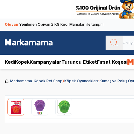
Obivan
Yenilenen Obivan 2 KG Kedi Mamaları ile tanışın!
Kedi
Köpek
Kampanyalar
Turuncu Etiket
Fırsat Köşesi
Markamama
Köpek Pet Shop
Köpek Oyuncakları
Kumaş ve Peluş Oy