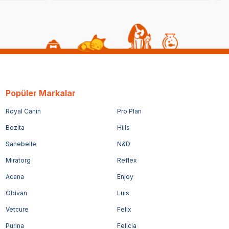
Popüler Markalar
Royal Canin
Pro Plan
Bozita
Hills
Sanebelle
N&D
Miratorg
Reflex
Acana
Enjoy
Obivan
Luis
Vetcure
Felix
Purina
Felicia