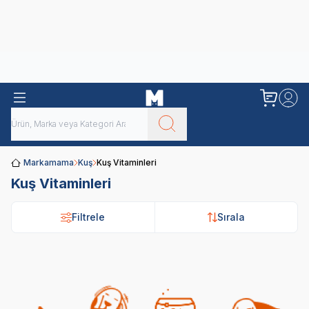
Obivan
Yenilenen Obivan 2 KG Kedi Mamaları ile tanışın!
Markamama
Kuş
Kuş Vitaminleri
Kuş Vitaminleri
Filtrele
Filtrele
Sırala
Sırala