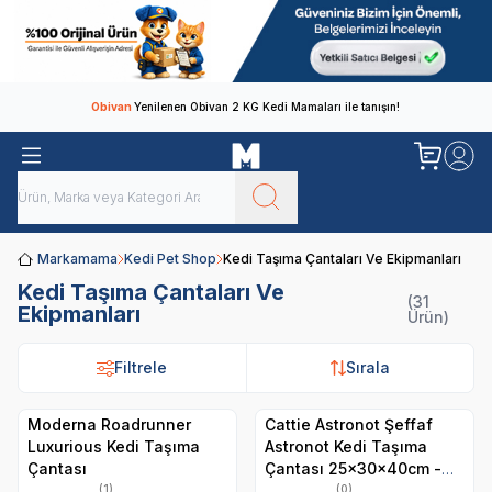
Obivan
Yenilenen Obivan 2 KG Kedi Mamaları ile tanışın!
Markamama
Kedi Pet Shop
Kedi Taşıma Çantaları Ve Ekipmanları
Kedi Taşıma Çantaları Ve
(31
Ekipmanları
Ürün)
Filtrele
Filtrele
Sırala
Sırala
Moderna Roadrunner
Cattie Astronot Şeffaf
Luxurious Kedi Taşıma
Astronot Kedi Taşıma
Çantası
Çantası 25x30x40cm -
Mavi
(1)
(0)