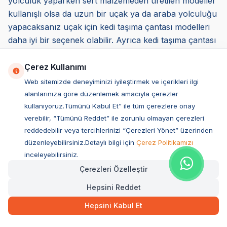
yolculuk yaparken sert malzemeden üretilen modeller
kullanışlı olsa da uzun bir uçak ya da araba yolculuğu
yapacaksanız uçak için kedi taşıma çantası modelleri
daha iyi bir seçenek olabilir. Ayrıca kedi taşıma çantası
uçak yolculuğu için uygun özellikte ve konforda
olmalıdır. Sert ürünler yerine daha yumuşak yapıya
Çerez Kullanımı
sahip ürünleri tercih edebilirsiniz.
Web sitemizde deneyiminizi iyileştirmek ve içerikleri ilgi
*Seçmiş olduğunuz ürünün, havalandırmasının iyi
alanlarınıza göre düzenlemek amacıyla çerezler
olması da belirleyici etkenler arasındadır. Küçük
kullanıyoruz.Tümünü Kabul Et” ile tüm çerezlere onay
dostunuzun sağlıklı şekilde nefes alıp vermesine
verebilir, “Tümünü Reddet” ile zorunlu olmayan çerezleri
reddedebilir veya tercihlerinizi “Çerezleri Yönet” üzerinden
olanak sunar. Ayrıca sıcak ve soğuk havalarda hava
düzenleyebilirsiniz.Detaylı bilgi için
Çerez Politikamızı
sirkülasyonu konusunda destek sağlar.
inceleyebilirsiniz.
*Kedi taşıma çantası modellerinde bir diğer önemli
Çerezleri Özelleştir
etkende temizlik aşamasıdır. Rahat ve kolay
temizlenebilir ürün tercih edebilirsiniz. Böylelikle
Hepsini Reddet
hijyenik bir alanda taşıma olanağı sağlamış olursunuz.
Hepsini Kabul Et
*Üretimde kullanılan malzemenin kalitesi ve sağlık
üzerindeki etkileri de belirleyici kriterler arasında