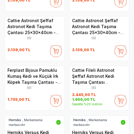
2.139,00
TL
2.139,00
TL
Cattie Astronot Şeffaf
Cattie Astronot Şeffaf
Astronot Kedi Taşıma
Astronot Kedi Taşıma
Çantası 25x30x40cm -
Çantası 25x30x40cm -
Gri
Turuncu
(0)
(0)
2.139,00
TL
2.139,00
TL
Ferplast Bijoux Pamuklu
Cattie Fileli Astronot
Kumaş Kedi ve Küçük Irk
Şeffaf Astronot Kedi
Köpek Taşıma Çantası -
Taşıma Çantası
Ayarlanabilir Omuz Askısı,
25x60x40cm - Gri
(0)
(0)
İç Emniyet Kayışlı,
2.445,00
TL
1.755,00
TL
1.956,00
TL
Fermuarlı - 32x15x34 cm
Sepette %20 indirim
Herniks
, Markamama
Herniks
, Markamama
✓
✓
markasıdır.
markasıdır.
Herniks Versus Kedi
Herniks Versus Kedi