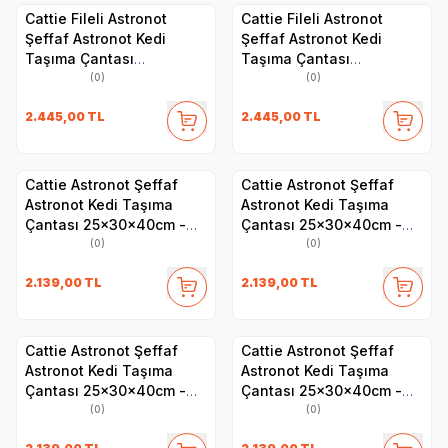
Cattie Fileli Astronot
Cattie Fileli Astronot
Şeffaf Astronot Kedi
Şeffaf Astronot Kedi
Taşıma Çantası
Taşıma Çantası
25x60x40cm - Yeşil
25x60x40cm - Mavi
(0)
(0)
2.445,00
TL
2.445,00
TL
Cattie Astronot Şeffaf
Cattie Astronot Şeffaf
Astronot Kedi Taşıma
Astronot Kedi Taşıma
Çantası 25x30x40cm -
Çantası 25x30x40cm -
Yeşil
Pembe
(0)
(0)
2.139,00
TL
2.139,00
TL
Cattie Astronot Şeffaf
Cattie Astronot Şeffaf
Astronot Kedi Taşıma
Astronot Kedi Taşıma
Çantası 25x30x40cm -
Çantası 25x30x40cm -
Mavi
Kırmızı
(0)
(0)