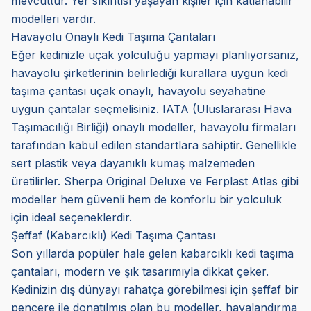
mevcuttur. Yer sıkıntısı yaşayan kişiler için katlanabilir
modelleri vardır.
Havayolu Onaylı Kedi Taşıma Çantaları
Eğer kedinizle uçak yolculuğu yapmayı planlıyorsanız,
havayolu şirketlerinin belirlediği kurallara uygun kedi
taşıma çantası uçak onaylı, havayolu seyahatine
uygun çantalar seçmelisiniz. IATA (Uluslararası Hava
Taşımacılığı Birliği) onaylı modeller, havayolu firmaları
tarafından kabul edilen standartlara sahiptir. Genellikle
sert plastik veya dayanıklı kumaş malzemeden
üretilirler. Sherpa Original Deluxe ve Ferplast Atlas gibi
modeller hem güvenli hem de konforlu bir yolculuk
için ideal seçeneklerdir.
Şeffaf (Kabarcıklı) Kedi Taşıma Çantası
Son yıllarda popüler hale gelen kabarcıklı kedi taşıma
çantaları, modern ve şık tasarımıyla dikkat çeker.
Kedinizin dış dünyayı rahatça görebilmesi için şeffaf bir
pencere ile donatılmış olan bu modeller, havalandırma