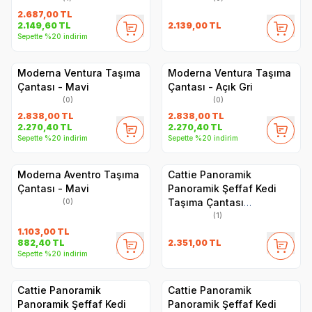
2.687,00
TL
2.139,00
TL
2.149,60
TL
Sepette %20 indirim
Moderna Ventura Taşıma
Moderna Ventura Taşıma
Çantası - Mavi
Çantası - Açık Gri
(0)
(0)
2.838,00
TL
2.838,00
TL
2.270,40
TL
2.270,40
TL
Sepette %20 indirim
Sepette %20 indirim
Moderna Aventro Taşıma
Cattie Panoramik
Çantası - Mavi
Panoramik Şeffaf Kedi
Taşıma Çantası
(0)
30x40x35cm - Yeşil
(1)
1.103,00
TL
2.351,00
TL
882,40
TL
Sepette %20 indirim
Cattie Panoramik
Cattie Panoramik
Panoramik Şeffaf Kedi
Panoramik Şeffaf Kedi