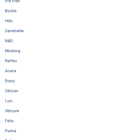
Pro Plan
Bozita
Hills
Sanebelle
N&D
Miratorg
Reflex
Acana
Enjoy
Obivan
Luis
Vetcure
Felix
Purina