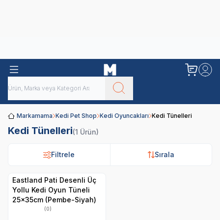
Obivan
Yenilenen Obivan 2 KG Kedi Mamaları ile tanışın!
Markamama
Kedi Pet Shop
Kedi Oyuncakları
Kedi Tünelleri
Kedi Tünelleri
(1 Ürün)
Filtrele
Filtrele
Sırala
Sırala
Eastland Pati Desenli Üç
Yollu Kedi Oyun Tüneli
25x35cm (Pembe-Siyah)
(0)