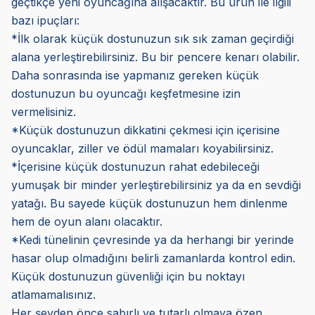
geçtikçe yeni oyuncağına alışacaktır. Bu ürün ile ilgili
bazı ipuçları:
*İlk olarak küçük dostunuzun sık sık zaman geçirdiği
alana yerleştirebilirsiniz. Bu bir pencere kenarı olabilir.
Daha sonrasında ise yapmanız gereken küçük
dostunuzun bu oyuncağı keşfetmesine izin
vermelisiniz.
*Küçük dostunuzun dikkatini çekmesi için içerisine
oyuncaklar, ziller ve ödül mamaları koyabilirsiniz.
*İçerisine küçük dostunuzun rahat edebileceği
yumuşak bir minder yerleştirebilirsiniz ya da en sevdiği
yatağı. Bu sayede küçük dostunuzun hem dinlenme
hem de oyun alanı olacaktır.
*Kedi tünelinin çevresinde ya da herhangi bir yerinde
hasar olup olmadığını belirli zamanlarda kontrol edin.
Küçük dostunuzun güvenliği için bu noktayı
atlamamalısınız.
Her şeyden önce sabırlı ve tutarlı olmaya özen