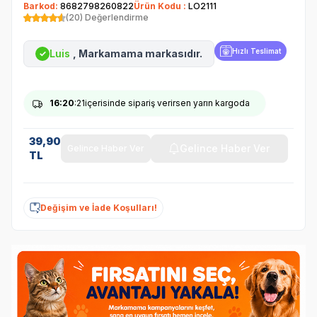
Barkod:
8682798260822
Ürün Kodu :
LO2111
(20) Değerlendirme
Hızlı Teslimat
Luis
, Markamama markasıdır.
✓
16
:20
:21
içerisinde sipariş verirsen yarın kargoda
39,90
Gelince Haber Ver
Gelince Haber Ver
TL
Değişim ve İade Koşulları!