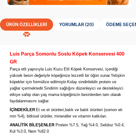
ÜRÜN ÖZELLIKLERI
YORUMLAR (20)
ÖDEME SEÇE
Luis Parça
Somonlu Soslu
Köpek Konservesi 400
GR
Parça etli yapısıyla Luis Kuzu Etli Köpek Konservesi, içerdiği
yüksek besin değeriyle köpeğinize lezzetli bir öğün sunar.Yetişkin
köpekler için formülize edilmiştir.Kolay sindirilebilir protein ve
yağlar içermektedir.Sindirim sağlığını düzenleyici ve destekleyici
etkiye sahip olan yaş mama köpeğinizin besinlerden tam olarak
faydalanmasını sağlar.
İÇİNDEKİLER
Et ve et ürünleri,balık ve balık ürünleri (somon eti
min %4), bitkisel ürünler, mineraller ve vitamin katkıları.
ANALİTİK BİLEŞENLER
Protein %7.5, Yağ %4.0, Selüloz %0.4,
Kül %3.0, Nem %82.0