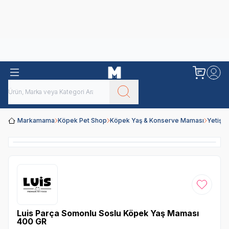
Obivan
Yenilenen Obivan 2 KG Kedi Mamaları ile tanışın!
Markamama
Köpek Pet Shop
Köpek Yaş & Konserve Maması
Yetişk
Favoriye
Luis Parça Somonlu Soslu Köpek Yaş Maması
400 GR