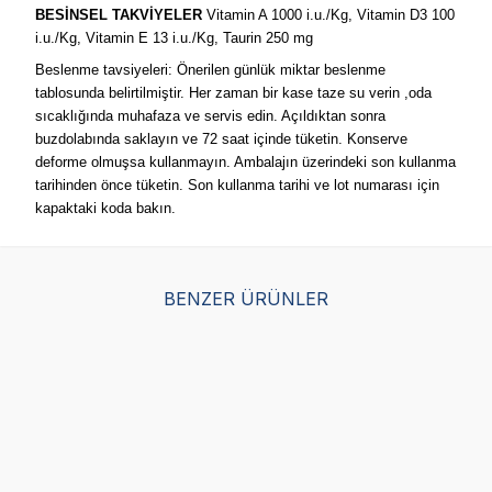
BESİNSEL TAKVİYELER
Vitamin A 1000 i.u./Kg, Vitamin D3 100
i.u./Kg, Vitamin E 13 i.u./Kg, Taurin 250 mg
Beslenme tavsiyeleri: Önerilen günlük miktar beslenme
tablosunda belirtilmiştir. Her zaman bir kase taze su verin ,oda
sıcaklığında muhafaza ve servis edin. Açıldıktan sonra
buzdolabında saklayın ve 72 saat içinde tüketin. Konserve
deforme olmuşsa kullanmayın. Ambalajın üzerindeki son kullanma
tarihinden önce tüketin. Son kullanma tarihi ve lot numarası için
kapaktaki koda bakın.
BENZER ÜRÜNLER
Royal Canin Starter
Luis Parça Dana Etli
Lui
Mousse Yavru Köpek
Soslu Köpek Yaş
So
Yaş Maması 195 GR
Maması 400 GR
Ma
(6)
(9)
Hediye
Hedi
123,75
TL