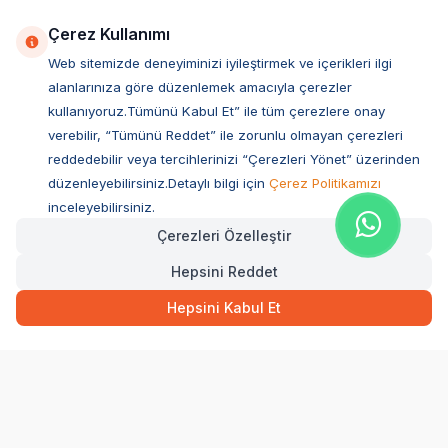
Çerez Kullanımı
Web sitemizde deneyiminizi iyileştirmek ve içerikleri ilgi
alanlarınıza göre düzenlemek amacıyla çerezler
kullanıyoruz.Tümünü Kabul Et” ile tüm çerezlere onay
verebilir, “Tümünü Reddet” ile zorunlu olmayan çerezleri
reddedebilir veya tercihlerinizi “Çerezleri Yönet” üzerinden
düzenleyebilirsiniz.Detaylı bilgi için
Çerez Politikamızı
Müşteri Hizmetleri
inceleyebilirsiniz.
Çerezleri Özelleştir
Sıkça Sorulan Sorular
Hepsini Reddet
Adres
39,90
TL
Hızlı Teslimat
Ovacık Mah. Hacıoğlu Sok. No:13 Başiskele / KOCAELİ
Hepsini Kabul Et
Müşteri Destek Hattı
SEPETE EKLE
0850 532 1141
WhatsApp Destek
0554 871 66 20