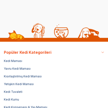
49,90
TL
49
99,00
TL
Sepette %20 indirim
Popüler Kedi Kategorileri
Kedi Maması
Yavru Kedi Maması
Kısırlaştırılmış Kedi Maması
Yetişkin Kedi Maması
Kedi Tuvaleti
Kedi Kumu
Kedi Konservesi & Yaş Maması