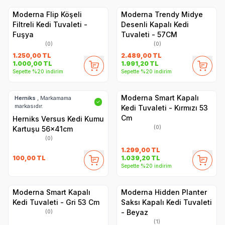
Moderna Flip Köşeli
Moderna Trendy Midye
Filtreli Kedi Tuvaleti -
Desenli Kapalı Kedi
Fuşya
Tuvaleti - 57CM
(0)
(0)
1.250,00
TL
2.489,00
TL
1.000,00
TL
1.991,20
TL
Sepette %20 indirim
Sepette %20 indirim
Moderna Smart Kapalı
Herniks
, Markamama
✓
markasıdır.
Kedi Tuvaleti - Kırmızı 53
Cm
Herniks Versus Kedi Kumu
(0)
Kartuşu 56x41cm
(0)
1.299,00
TL
100,00
TL
1.039,20
TL
Sepette %20 indirim
Moderna Smart Kapalı
Moderna Hidden Planter
Kedi Tuvaleti - Gri 53 Cm
Saksı Kapalı Kedi Tuvaleti
- Beyaz
(0)
(1)