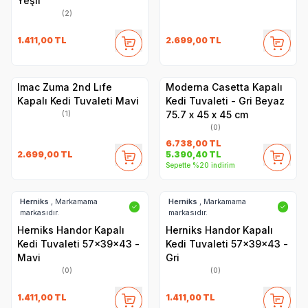
Yeşil
(2)
1.411,00
TL
2.699,00
TL
Imac Zuma 2nd Lıfe
Moderna Casetta Kapalı
Kapalı Kedi Tuvaleti Mavi
Kedi Tuvaleti - Gri Beyaz
75.7 x 45 x 45 cm
(1)
(0)
6.738,00
TL
2.699,00
TL
5.390,40
TL
Sepette %20 indirim
Herniks
, Markamama
Herniks
, Markamama
✓
✓
markasıdır.
markasıdır.
Herniks Handor Kapalı
Herniks Handor Kapalı
Kedi Tuvaleti 57x39x43 -
Kedi Tuvaleti 57x39x43 -
Mavi
Gri
(0)
(0)
1.411,00
TL
1.411,00
TL