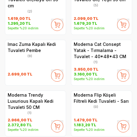
cm
(5)
(2)
1.619,00
TL
2.099,00
TL
1.295,20
TL
1.679,20
TL
Sepette %20 indirim
Sepette %20 indirim
Imac Zuma Kapalı Kedi
Moderna Cat Consept
Tuvaleti Pembe
Yatak - Tırmalama -
Tuvalet - 40*48*43 CM
(9)
(1)
3.950,00
TL
2.699,00
TL
3.160,00
TL
Sepette %20 indirim
Moderna Trendy
Moderna Flip Köşeli
Luxurious Kapalı Kedi
Filtreli Kedi Tuvaleti - Sarı
Tuvaleti 50 CM
(0)
(1)
2.966,00
TL
1.479,00
TL
2.372,80
TL
1.183,20
TL
Sepette %20 indirim
Sepette %20 indirim