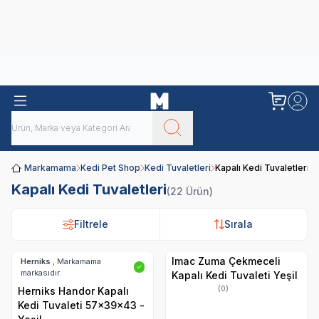
Obivan
Yenilenen Obivan 2 KG Kedi Mamaları ile tanışın!
Markamama
Kedi Pet Shop
Kedi Tuvaletleri
Kapalı Kedi Tuvaletleri
Kapalı Kedi Tuvaletleri
(22 Ürün)
Filtrele
Filtrele
Sırala
Sırala
Imac Zuma Çekmeceli
Herniks
, Markamama
✓
markasıdır.
Kapalı Kedi Tuvaleti Yeşil
(0)
Herniks Handor Kapalı
Kedi Tuvaleti 57x39x43 -