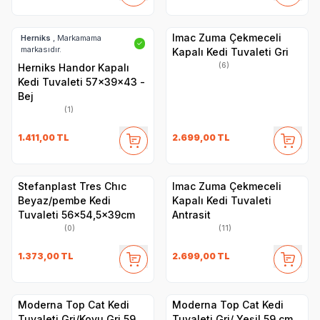
Imac Zuma Çekmeceli
Herniks
, Markamama
✓
markasıdır.
Kapalı Kedi Tuvaleti Gri
(6)
Herniks Handor Kapalı
Kedi Tuvaleti 57x39x43 -
Bej
(1)
1.411,00
TL
2.699,00
TL
Stefanplast Tres Chıc
Imac Zuma Çekmeceli
Beyaz/pembe Kedi
Kapalı Kedi Tuvaleti
Tuvaleti 56x54,5x39cm
Antrasit
(0)
(11)
1.373,00
TL
2.699,00
TL
​Moderna Top Cat Kedi
​Moderna Top Cat Kedi
Tuvaleti Gri/Koyu Gri 59
Tuvaleti Gri/ Yeşil 59 cm