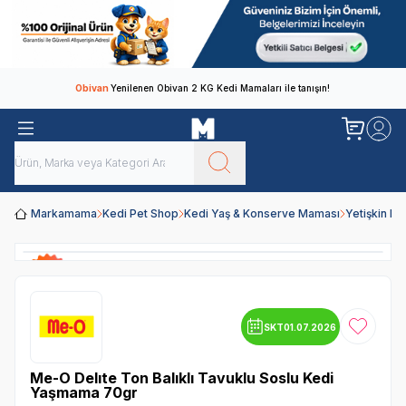
Obivan
Yenilenen Obivan 2 KG Kedi Mamaları ile tanışın!
Markamama
Kedi Pet Shop
Kedi Yaş & Konserve Maması
Yetişkin K
SKT
01.07.2026
Favoriye
Me-O Delıte Ton Balıklı Tavuklu Soslu Kedi
Yaşmama 70gr