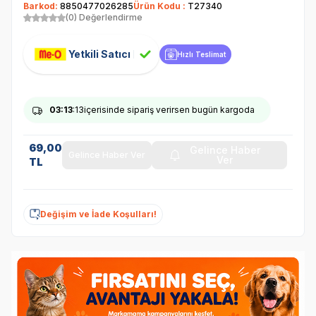
Barkod:
8850477026285
Ürün Kodu :
T27340
(0) Değerlendirme
Yetkili Satıcı
Hızlı Teslimat
03
:13
:13
içerisinde sipariş verirsen bugün kargoda
69,00
Gelince Haber
Gelince Haber Ver
Ver
TL
Değişim ve İade Koşulları!