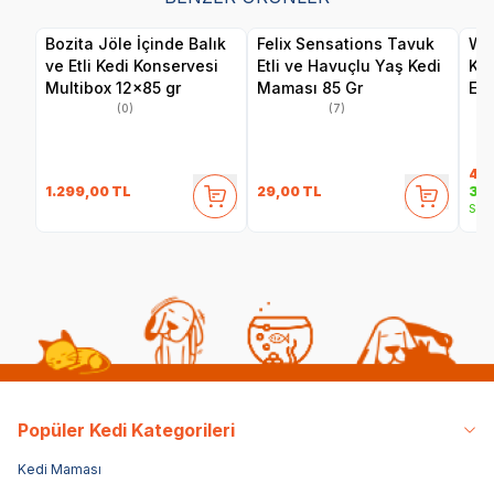
Bozita Jöle İçinde Balık
Felix Sensations Tavuk
Wan
ve Etli Kedi Konservesi
Etli ve Havuçlu Yaş Kedi
Ka
Multibox 12x85 gr
Maması 85 Gr
Eti
(0)
(7)
40
1.299,00
TL
29,00
TL
35,
Sepe
Popüler Kedi Kategorileri
Kedi Maması