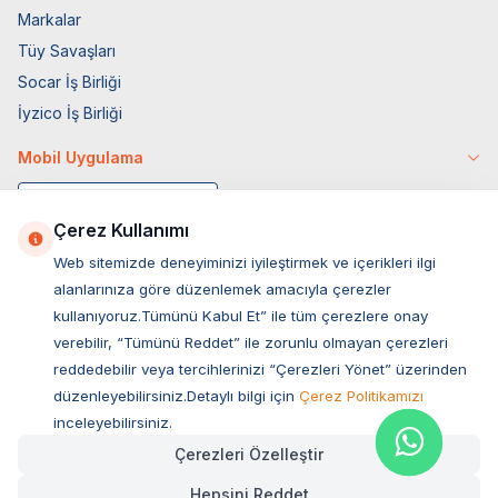
Markalar
Tüy Savaşları
Socar İş Birliği
İyzico İş Birliği
Mobil Uygulama
Çerez Kullanımı
Web sitemizde deneyiminizi iyileştirmek ve içerikleri ilgi
alanlarınıza göre düzenlemek amacıyla çerezler
kullanıyoruz.Tümünü Kabul Et” ile tüm çerezlere onay
verebilir, “Tümünü Reddet” ile zorunlu olmayan çerezleri
reddedebilir veya tercihlerinizi “Çerezleri Yönet” üzerinden
düzenleyebilirsiniz.Detaylı bilgi için
Çerez Politikamızı
Müşteri Hizmetleri
inceleyebilirsiniz.
Çerezleri Özelleştir
Sıkça Sorulan Sorular
Hepsini Reddet