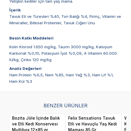
Yetişkin kediler için tam yaş mama.
İçerik
Tavuk Eti ve Türevleri %40, Ton Balığı %4, Pirinç, Vitamin ve
Mineraller, Bitkisel Proteinler, Tavuk Ciğeri Unu
Besin Katkı Maddeleri
Kolin Kloroid 1.650 mg/kg, Taurin 3000 mg/kg, Kalsiyum
Karbonat %0,10, Potasyum İyot %0,09, A Vitamini 60.000
IU/kg, Çinko 120 mg/kg
Analiz Değerleri
Ham Protein %6,5, Nem %85, Ham Yağ %3, Ham Lif %1,
Ham Kül %3
BENZER ÜRÜNLER
Bozita Jöle İçinde Balık
Felix Sensations Tavuk
Wan
ve Etli Kedi Konservesi
Etli ve Havuçlu Yaş Kedi
Ka
Multibox 12x85 gr
Maması 85 Gr
Eti