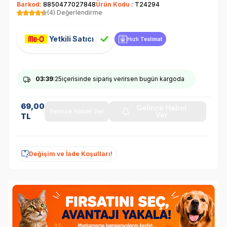
Barkod:
8850477027848
Ürün Kodu :
T24294
(4) Değerlendirme
Yetkili Satıcı
Hızlı Teslimat
03
:39
:25
içerisinde sipariş verirsen bugün kargoda
69,00
Gelince Haber
Gelince Haber Ver
Ver
TL
Değişim ve İade Koşulları!