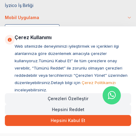
İyzico İş Birliği
Mobil Uygulama
Çerez Kullanımı
Web sitemizde deneyiminizi iyileştirmek ve içerikleri ilgi
alanlarınıza göre düzenlemek amacıyla çerezler
kullanıyoruz.Tümünü Kabul Et” ile tüm çerezlere onay
verebilir, “Tümünü Reddet” ile zorunlu olmayan çerezleri
reddedebilir veya tercihlerinizi “Çerezleri Yönet” üzerinden
düzenleyebilirsiniz.Detaylı bilgi için
Çerez Politikamızı
Müşteri Hizmetleri
inceleyebilirsiniz.
Çerezleri Özelleştir
Sıkça Sorulan Sorular
Hepsini Reddet
Adres
69,00
TL
Hızlı Teslimat
Ovacık Mah. Hacıoğlu Sok. No:13 Başiskele / KOCAELİ
Hepsini Kabul Et
Müşteri Destek Hattı
SEPETE EKLE
0850 532 1141