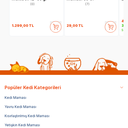
(0)
(7)
40
1.299,00
TL
29,00
TL
35,
Sepe
Popüler Kedi Kategorileri
Kedi Maması
Yavru Kedi Maması
Kısırlaştırılmış Kedi Maması
Yetişkin Kedi Maması