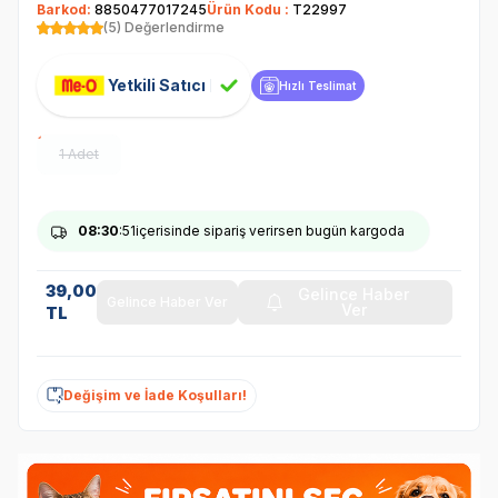
Barkod:
8850477017245
Ürün Kodu :
T22997
(5) Değerlendirme
Yetkili Satıcı
Hızlı Teslimat
1 Adet
08
:30
:50
içerisinde sipariş verirsen bugün kargoda
39,00
Gelince Haber
Gelince Haber Ver
Ver
TL
Değişim ve İade Koşulları!