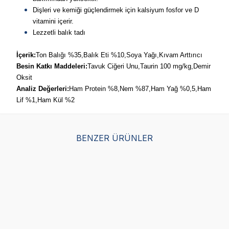
Dişleri ve kemiği güçlendirmek için kalsiyum fosfor ve D
vitamini içerir.
Lezzetli balık tadı
İçerik:
Ton Balığı %35,Balık Eti %10,Soya Yağı,Kıvam Arttırıcı
​Besin Katkı Maddeleri:
Tavuk Ciğeri Unu,Taurin 100 mg/kg,Demir
Oksit
Analiz Değerleri:
Ham Protein %8,Nem %87,Ham Yağ %0,5,Ham
Lif %1,Ham Kül %2
BENZER ÜRÜNLER
Enjoy Pouch Sos İçinde
Enjoy Pouch Kuzulu Kedi
Enj
Et Parçacıklı Beyaz
Konservesi 85 gr
Et 
Balıklı Yetişkin Kedi
Yet
(0)
Maması 85 gr
gr
(2)
15,00
TL
15,00
TL
15,