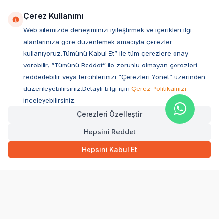
Çerez Kullanımı
Web sitemizde deneyiminizi iyileştirmek ve içerikleri ilgi
alanlarınıza göre düzenlemek amacıyla çerezler
kullanıyoruz.Tümünü Kabul Et” ile tüm çerezlere onay
verebilir, “Tümünü Reddet” ile zorunlu olmayan çerezleri
reddedebilir veya tercihlerinizi “Çerezleri Yönet” üzerinden
düzenleyebilirsiniz.Detaylı bilgi için
Çerez Politikamızı
Müşteri Hizmetleri
inceleyebilirsiniz.
Çerezleri Özelleştir
Sıkça Sorulan Sorular
Hepsini Reddet
Adres
39,00
TL
Hızlı Teslimat
Ovacık Mah. Hacıoğlu Sok. No:13 Başiskele / KOCAELİ
Hepsini Kabul Et
Müşteri Destek Hattı
SEPETE EKLE
0850 532 1141
WhatsApp Destek
0554 871 66 20