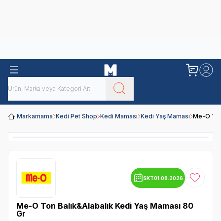
Obivan
Yenilenen Obivan 2 KG Kedi Mamaları ile tanışın!
Markamama
Kedi Pet Shop
Kedi Maması
Kedi Yaş Maması
Me-O Ton
SKT
01.08.2026
Favoriye
Me-O Ton Balık&Alabalık Kedi Yaş Maması 80
Gr