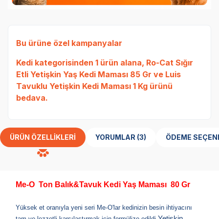
Bu ürüne özel kampanyalar
Kedi
kategorisinden 1 ürün alana,
Ro-Cat Sığır
Etli Yetişkin Yaş Kedi Maması 85 Gr
ve
Luis
Tavuklu Yetişkin Kedi Maması 1 Kg
ürünü
bedava.
ÜRÜN ÖZELLIKLERI
YORUMLAR (3)
ÖDEME SEÇEN
Me-O Ton Balık&Tavuk Kedi Yaş Maması 80 Gr
Yüksek et oranıyla yeni seri Me-O'lar kedinizin besin ihtiyacını
Yetişkin
tam ve lezzetli karşılaştırmak için formülize edildi.