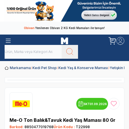
Obivan
Yenilenen Obivan 2 KG Kedi Mamaları ile tanışın!
Markamama
Kedi Pet Shop
Kedi Yaş & Konserve Maması
Yetişkin K
SKT
01.09.2026
Favoriye
Me-O Ton Balık&Tavuk Kedi Yaş Maması 80 Gr
Barkod:
8850477019768
Ürün Kodu :
T22998