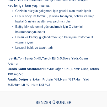
kediler için tam yaş mama.
Gözlerin düzgün çalışması için gerekli olan taurin içerir.
Düşük sodyum formülü, yüksek tansiyon, böbrek ve kalp
hastalığı riskini azaltmaya yardımcı olur.
Bağışıklık sistemini güçlendirmek için C vitamini
bakımından yüksektir.
Dişleri ve kemiği güçlendirmek için kalsiyum fosfor ve D
vitamini içerir.
Lezzetli balık ve tavuk tadı
İçerik:
Ton Balığı %40,Tavuk Eti %5,Soya Yağı,Kıvam
Arttırıcı
​Besin Katkı Maddeleri:
Tavuk Ciğeri Unu,Demir Oksit,Taurin
100 mg/kg
Analiz Değerleri:
Ham Protein %8,Nem %87,Ham Yağ
%5,Ham Lif %1,Ham Kül %2
BENZER ÜRÜNLER