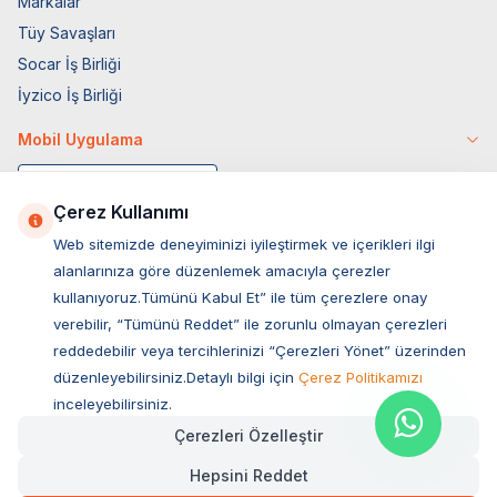
Markalar
Tüy Savaşları
Socar İş Birliği
İyzico İş Birliği
Mobil Uygulama
Çerez Kullanımı
Web sitemizde deneyiminizi iyileştirmek ve içerikleri ilgi
alanlarınıza göre düzenlemek amacıyla çerezler
kullanıyoruz.Tümünü Kabul Et” ile tüm çerezlere onay
verebilir, “Tümünü Reddet” ile zorunlu olmayan çerezleri
reddedebilir veya tercihlerinizi “Çerezleri Yönet” üzerinden
düzenleyebilirsiniz.Detaylı bilgi için
Çerez Politikamızı
Müşteri Hizmetleri
inceleyebilirsiniz.
Çerezleri Özelleştir
Sıkça Sorulan Sorular
Hepsini Reddet
Adres