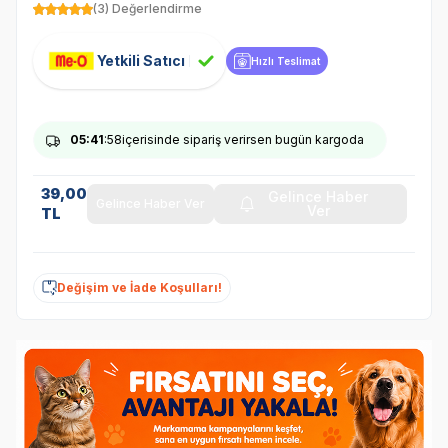
(3) Değerlendirme
Yetkili Satıcı
Hızlı Teslimat
05
:41
:58
içerisinde sipariş verirsen bugün kargoda
39,00
Gelince Haber
Gelince Haber Ver
Ver
TL
Değişim ve İade Koşulları!