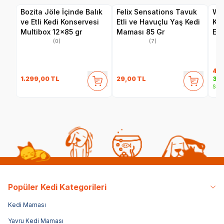
Bozita Jöle İçinde Balık
Felix Sensations Tavuk
Wan
ve Etli Kedi Konservesi
Etli ve Havuçlu Yaş Kedi
Ka
Multibox 12x85 gr
Maması 85 Gr
Eti
(0)
(7)
40
1.299,00
TL
29,00
TL
35,
Sepe
Popüler Kedi Kategorileri
Kedi Maması
Yavru Kedi Maması