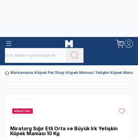
Obivan
Yenilenen Obivan 2 KG Kedi Mamaları ile tanışın!
Markamama
Köpek Pet Shop
Köpek Maması
Yetişkin Köpek Maması
Favoriye
Miratorg Sığır Etli Orta ve Büyük Irk Yetişkin
Köpek Maması 10 Kg