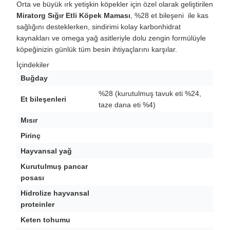
Orta ve büyük ırk yetişkin köpekler için özel olarak geliştirilen
Miratorg Sığır Etli Köpek Maması
, %28 et bileşeni ile kas
sağlığını desteklerken, sindirimi kolay karbonhidrat
kaynakları ve omega yağ asitleriyle dolu zengin formülüyle
köpeğinizin günlük tüm besin ihtiyaçlarını karşılar.
İçindekiler
Buğday
%28 (kurutulmuş tavuk eti %24,
Et bileşenleri
taze dana eti %4)
Mısır
Pirinç
Hayvansal yağ
Kurutulmuş pancar
posası
Hidrolize hayvansal
proteinler
Keten tohumu