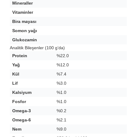
Mineraller
Vitaminler
Bira mayası
Somon yağı
Glukozamin
Analitik Bileşenler (100 g’da)
Protein
%22.0
Yağ
%12.0
Kül
%7.4
Lif
%3.0
Kalsiyum
%1.0
Fosfor
%1.0
Omega-3
%0.2
Omega-6
%2.1
Nem
%9.0