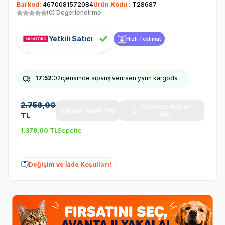
Barkod:
4670081572084
Ürün Kodu :
T28687
(0) Değerlendirme
Yetkili Satıcı
Hızlı Teslimat
17
:52
:01
içerisinde sipariş verirsen yarın kargoda
2.758,00
Gelince Haber
Gelince Haber Ver
Ver
TL
1.379,00
TL
Sepette
Değişim ve İade Koşulları!