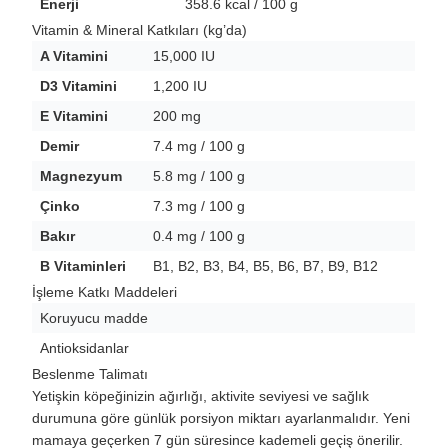
Enerji
358.6 kcal / 100 g
Vitamin & Mineral Katkıları (kg’da)
A Vitamini
15,000 IU
D3 Vitamini
1,200 IU
E Vitamini
200 mg
Demir
7.4 mg / 100 g
Magnezyum
5.8 mg / 100 g
Çinko
7.3 mg / 100 g
Bakır
0.4 mg / 100 g
B Vitaminleri
B1, B2, B3, B4, B5, B6, B7, B9, B12
İşleme Katkı Maddeleri
Koruyucu madde
Antioksidanlar
Beslenme Talimatı
Yetişkin köpeğinizin ağırlığı, aktivite seviyesi ve sağlık
durumuna göre günlük porsiyon miktarı ayarlanmalıdır. Yeni
mamaya geçerken 7 gün süresince kademeli geçiş önerilir.