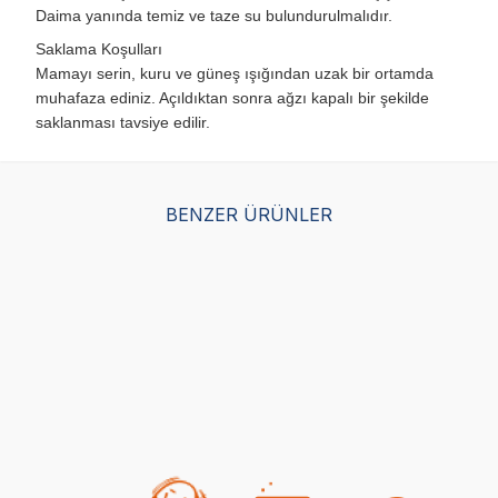
Daima yanında temiz ve taze su bulundurulmalıdır.
Saklama Koşulları
Mamayı serin, kuru ve güneş ışığından uzak bir ortamda
muhafaza ediniz. Açıldıktan sonra ağzı kapalı bir şekilde
saklanması tavsiye edilir.
BENZER ÜRÜNLER
Luis Biftekli Yetişkin
Obivan Hypoallergenic
Boz
Köpek Maması 15 Kg
Somonlu ve Hamsili
Kuz
Yetişkin Köpek Maması
Kö
(195)
15 Kg
(131)
1.342,00
TL
1.799,00
TL
1.8
939,40
TL
Sepette %30 indirim