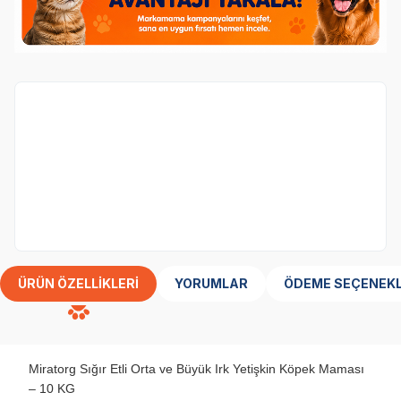
Köpek
kategorisinden 1 ürün alana,
Obivan
Tester Yavru Köpek Maması 100 gr
ürünü
bedava.
Her Siparişe 1 Adet Eklenecektir
ÜRÜN ÖZELLIKLERI
YORUMLAR
ÖDEME SEÇENEKL
Miratorg Sığır Etli Orta ve Büyük Irk Yetişkin Köpek Maması
– 10 KG