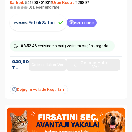
Barkod:
5412087019311
Ürün Kodu :
T26897
(0) Değerlendirme
Yetkili Satıcı
Hızlı Teslimat
08
:52
:45
içerisinde sipariş verirsen bugün kargoda
949,00
Gelince Haber
Gelince Haber Ver
Ver
TL
Değişim ve İade Koşulları!