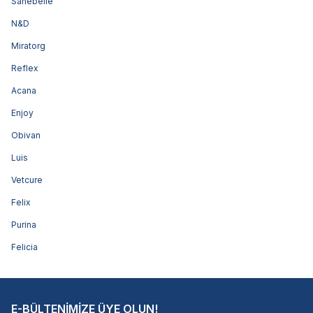
Sanebelle
N&D
Miratorg
Reflex
Acana
Enjoy
Obivan
Luis
Vetcure
Felix
Purina
Felicia
E-BÜLTENİMİZE ÜYE OLUN!