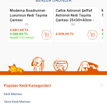
BENZER ÜRÜNLER
Moderna Roadrunner
Cattie Astronot Şeffaf
Mo
Luxurious Kedi Taşıma
Astronot Kedi Taşıma
Taş
Çantası
Çantası 25x30x40cm -
Mavi
(1)
(0)
2.687,00
TL
2.8
2.139,00
TL
2.149,60
TL
2.2
Sepette %20 indirim
Sepe
Popüler Kedi Kategorileri
Kedi Maması
Yavru Kedi Maması