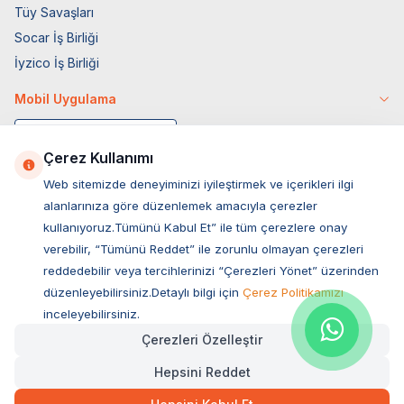
Tüy Savaşları
Socar İş Birliği
İyzico İş Birliği
Mobil Uygulama
Çerez Kullanımı
Web sitemizde deneyiminizi iyileştirmek ve içerikleri ilgi
alanlarınıza göre düzenlemek amacıyla çerezler
kullanıyoruz.Tümünü Kabul Et” ile tüm çerezlere onay
verebilir, “Tümünü Reddet” ile zorunlu olmayan çerezleri
reddedebilir veya tercihlerinizi “Çerezleri Yönet” üzerinden
düzenleyebilirsiniz.Detaylı bilgi için
Çerez Politikamızı
Müşteri Hizmetleri
inceleyebilirsiniz.
Çerezleri Özelleştir
Sıkça Sorulan Sorular
Hepsini Reddet
Adres
949,00
TL
Hızlı Teslimat
Ovacık Mah. Hacıoğlu Sok. No:13 Başiskele / KOCAELİ