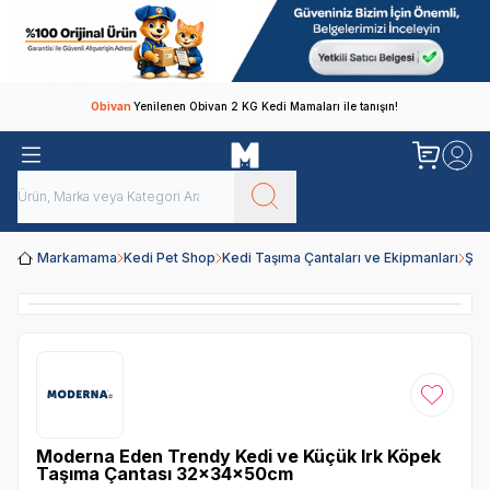
Obivan
Yenilenen Obivan 2 KG Kedi Mamaları ile tanışın!
Markamama
Kedi Pet Shop
Kedi Taşıma Çantaları ve Ekipmanları
Şef
Favoriye
Moderna Eden Trendy Kedi ve Küçük Irk Köpek
Taşıma Çantası 32x34x50cm