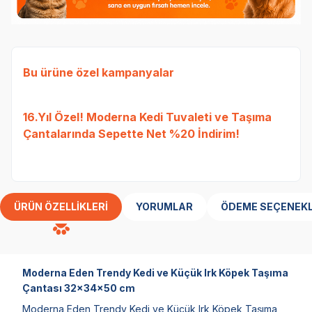
Bu ürüne özel kampanyalar
Ked
16.Yıl Özel! Moderna Kedi Tuvaleti ve Taşıma
Etli
Çantalarında Sepette Net %20 İndirim!
Tavu
bed
ÜRÜN ÖZELLIKLERI
YORUMLAR
ÖDEME SEÇENEKL
Moderna Eden Trendy Kedi ve Küçük Irk Köpek Taşıma
Çantası 32x34x50 cm
Moderna Eden Trendy Kedi ve Küçük Irk Köpek Taşıma