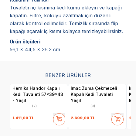
Tuvaletin iç kısmına kedi kumu ekleyin ve kapağı
kapatın. Filtre, kokuyu azaltmak için düzenli
olarak kontrol edilmelidir. Temizlik sırasında flip
kapağı açarak iç kısmı kolayca temizleyebilirsiniz.
Ürün ölçüleri
56,1 x 44,5 x 36,3 cm
BENZER ÜRÜNLER
Herniks Handor Kapalı
Imac Zuma Çekmeceli
Ima
Kedi Tuvaleti 57x39x43
Kapalı Kedi Tuvaleti
Kap
- Yeşil
Yeşil
Ma
(2)
(0)
1.411,00
TL
2.699,00
TL
2.6