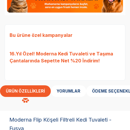
Bu ürüne özel kampanyalar
Ked
16.Yıl Özel! Moderna Kedi Tuvaleti ve Taşıma
Etli
Çantalarında Sepette Net %20 İndirim!
Tavu
bed
ÜRÜN ÖZELLIKLERI
YORUMLAR
ÖDEME SEÇENEKL
Moderna Flip Köşeli Filtreli Kedi Tuvaleti -
Fuşya