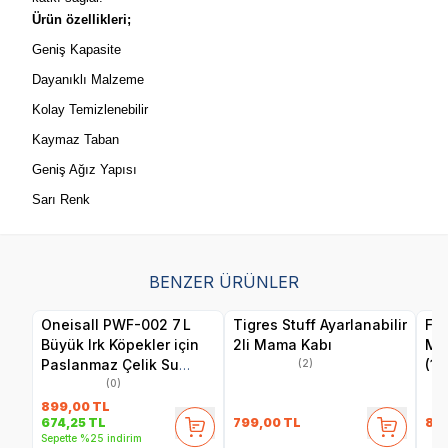
Ürün özellikleri;
Geniş Kapasite
Dayanıklı Malzeme
Kolay Temizlenebilir
Kaymaz Taban
Geniş Ağız Yapısı
Sarı Renk
BENZER ÜRÜNLER
Oneisall PWF-002 7 L
Tigres Stuff Ayarlanabilir
Fer
Büyük Irk Köpekler için
2li Mama Kabı
Ma
Paslanmaz Çelik Su
(1 L
(2)
Pınarı - Yedek Filtre Seti
(0)
(8’li Paket)
899,00
TL
799,00
TL
86
674,25
TL
Sepette %25 indirim