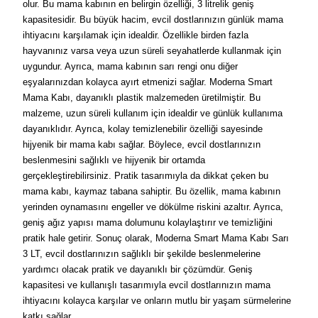
olur. Bu mama kabının en belirgin özelliği, 3 litrelik geniş
kapasitesidir. Bu büyük hacim, evcil dostlarınızın günlük mama
ihtiyacını karşılamak için idealdir. Özellikle birden fazla
hayvanınız varsa veya uzun süreli seyahatlerde kullanmak için
uygundur. Ayrıca, mama kabının sarı rengi onu diğer
eşyalarınızdan kolayca ayırt etmenizi sağlar. Moderna Smart
Mama Kabı, dayanıklı plastik malzemeden üretilmiştir. Bu
malzeme, uzun süreli kullanım için idealdir ve günlük kullanıma
dayanıklıdır. Ayrıca, kolay temizlenebilir özelliği sayesinde
hijyenik bir mama kabı sağlar. Böylece, evcil dostlarınızın
beslenmesini sağlıklı ve hijyenik bir ortamda
gerçekleştirebilirsiniz. Pratik tasarımıyla da dikkat çeken bu
mama kabı, kaymaz tabana sahiptir. Bu özellik, mama kabının
yerinden oynamasını engeller ve dökülme riskini azaltır. Ayrıca,
geniş ağız yapısı mama dolumunu kolaylaştırır ve temizliğini
pratik hale getirir. Sonuç olarak, Moderna Smart Mama Kabı Sarı
3 LT, evcil dostlarınızın sağlıklı bir şekilde beslenmelerine
yardımcı olacak pratik ve dayanıklı bir çözümdür. Geniş
kapasitesi ve kullanışlı tasarımıyla evcil dostlarınızın mama
ihtiyacını kolayca karşılar ve onların mutlu bir yaşam sürmelerine
katkı sağlar.