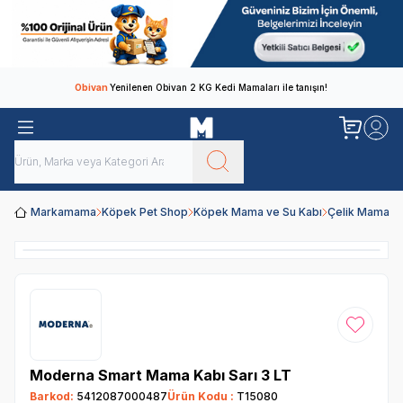
Obivan
Yenilenen Obivan 2 KG Kedi Mamaları ile tanışın!
Markamama
Köpek Pet Shop
Köpek Mama ve Su Kabı
Çelik Mama ve
Favoriye
Moderna Smart Mama Kabı Sarı 3 LT
Barkod:
5412087000487
Ürün Kodu :
T15080