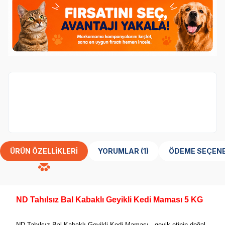
N&D
marka ürünler %10 indirimli.
ÜRÜN ÖZELLIKLERI
YORUMLAR (1)
ÖDEME SEÇENE
ND
Tahılsız
Bal Kabaklı Geyikli Kedi Maması 5 KG
ND Tahılsız Bal Kabaklı Geyikli Kedi Maması , geyik etinin doğal