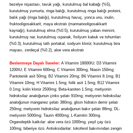
bezelye nişastası, tavuk yağı, kurutulmuş bal kabağı (%5),
kurutulmuş yumurta, ringa balığı, kurutulmuş ringa balığı proteini,
balık yağı (ringa balığı), kurutulmuş havuç, yonca unu, inulin,
fruktooligosakkarit, maya ekstratı (mannanooligosakkarit
kaynağı), kurutulmuş elma (%0.5), kurutulmuş yaban mersini,
kurutulmuş nar, kurutulmuş ıspanak, fisilyum kabuk ve tohumları
(%0.3), kurutulmuş tatlı portakal, sodyum klorür, kurutulmuş bira
mayası, zerdeçal (%0.2), aloe vera ekstratı
Beslenmeye Dayalı İlaveler:
A Vitamini 18000IU; D3 Vitamini
1200IU; E Vitamini 600mg; C Vitamini 300mg; Niasin 150mg;
Pantotenik asit 50mg; B2 Vitamini 20mg; B6 Vitamini 8.1mg; B1
Vitamini 10mg; H Vitamini 1.5mg; folik asit 1.5mg; B12 Vitamini
0.1mg; kolin klorür 2500mg; Beta‐karoten 1.5mg; metiyonin
hidroksilaz analoğunun çinko şelatı 910mg; metiyonin hidroksilaz
analoğunun manganez şelatı 380mg; glisin hidratın demir şelatı
250mg; metiyonin hidroksilaz analoğunun bakır şelatı 88mg; DL‐
metiyonin 5000mg; Taurin 4000mg; L‐Karnitin 300mg.
Organoleptik katkılar: aloe vera özü 1000mg; yeşil çay özü
100mg; biberiye özü. Antioksidanlar: tokoferol bakımından zengin