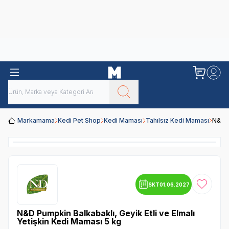
Obivan
Yenilenen Obivan 2 KG Kedi Mamaları ile tanışın!
Markamama
Kedi Pet Shop
Kedi Maması
Tahılsız Kedi Maması
N&D P
SKT
01.06.2027
Favoriye
N&D Pumpkin Balkabaklı, Geyik Etli ve Elmalı
Yetişkin Kedi Maması 5 kg