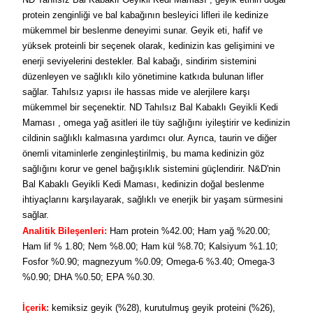
protein zenginliği ve bal kabağının besleyici lifleri ile kedinize
mükemmel bir beslenme deneyimi sunar. Geyik eti, hafif ve
yüksek proteinli bir seçenek olarak, kedinizin kas gelişimini ve
enerji seviyelerini destekler. Bal kabağı, sindirim sistemini
düzenleyen ve sağlıklı kilo yönetimine katkıda bulunan lifler
sağlar. Tahılsız yapısı ile hassas mide ve alerjilere karşı
mükemmel bir seçenektir. ND Tahılsız Bal Kabaklı Geyikli Kedi
Maması , omega yağ asitleri ile tüy sağlığını iyileştirir ve kedinizin
cildinin sağlıklı kalmasına yardımcı olur. Ayrıca, taurin ve diğer
önemli vitaminlerle zenginleştirilmiş, bu mama kedinizin göz
sağlığını korur ve genel bağışıklık sistemini güçlendirir. N&D'nin
Bal Kabaklı Geyikli Kedi Maması, kedinizin doğal beslenme
ihtiyaçlarını karşılayarak, sağlıklı ve enerjik bir yaşam sürmesini
sağlar.
Analitik Bileşenleri:
Ham protein %42.00; Ham yağ %20.00;
Ham lif % 1.80; Nem %8.00; Ham kül %8.70; Kalsiyum %1.10;
Fosfor %0.90; magnezyum %0.09; Omega‐6 %3.40; Omega‐3
%0.90; DHA %0.50; EPA %0.30.
İçerik:
kemiksiz geyik (%28), kurutulmuş geyik proteini (%26),