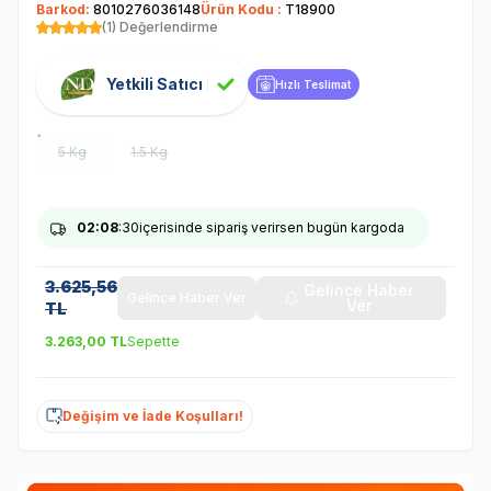
Barkod:
8010276036148
Ürün Kodu :
T18900
(1) Değerlendirme
Yetkili Satıcı
Hızlı Teslimat
5 Kg
1.5 Kg
02
:08
:29
içerisinde sipariş verirsen bugün kargoda
3.625,56
Gelince Haber
Gelince Haber Ver
Ver
TL
3.263,00
TL
Sepette
Değişim ve İade Koşulları!