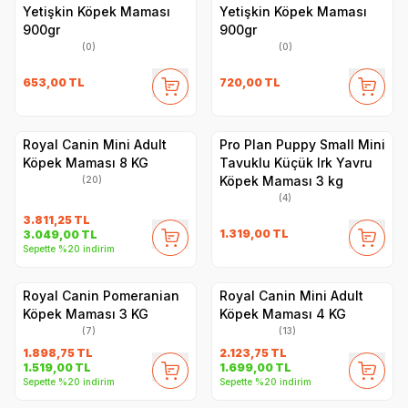
Yetişkin Köpek Maması
Yetişkin Köpek Maması
900gr
900gr
(0)
(0)
653,00
TL
720,00
TL
Royal Canin Mini Adult
Pro Plan Puppy Small Mini
Köpek Maması 8 KG
Tavuklu Küçük Irk Yavru
Köpek Maması 3 kg
(20)
(4)
3.811,25
TL
1.319,00
TL
3.049,00
TL
Sepette %20 indirim
Royal Canin Pomeranian
Royal Canin Mini Adult
Köpek Maması 3 KG
Köpek Maması 4 KG
(7)
(13)
1.898,75
TL
2.123,75
TL
1.519,00
TL
1.699,00
TL
Sepette %20 indirim
Sepette %20 indirim