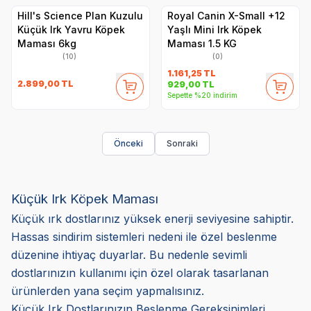
Hill's Science Plan Kuzulu
Royal Canin X-Small +12
Küçük Irk Yavru Köpek
Yaşlı Mini Irk Köpek
Maması 6kg
Maması 1.5 KG
(10)
(0)
1.161,25
TL
2.899,00
TL
929,00
TL
Sepette %20 indirim
Önceki
Sonraki
Küçük Irk Köpek Maması
Küçük ırk dostlarınız yüksek enerji seviyesine sahiptir.
Hassas sindirim sistemleri nedeni ile özel beslenme
düzenine ihtiyaç duyarlar. Bu nedenle sevimli
dostlarınızın kullanımı için özel olarak tasarlanan
ürünlerden yana seçim yapmalısınız.
Küçük Irk Dostlarınızın Beslenme Gereksinimleri