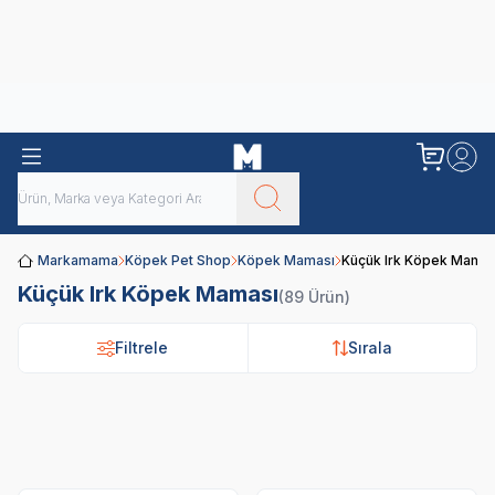
Obivan
Yenilenen Obivan 2 KG Kedi Mamaları ile tanışın!
Markamama
Köpek Pet Shop
Köpek Maması
Küçük Irk Köpek Mamas
Küçük Irk Köpek Maması
(89 Ürün)
Filtrele
Sırala
Royal Canin
Pro Plan
N&D
Hi