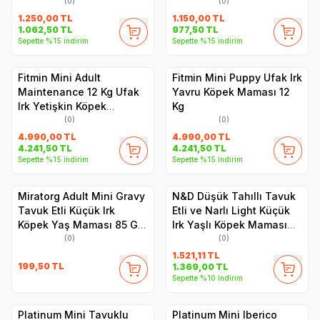
(0)
(0)
1.250,00
TL
1.150,00
TL
1.062,50
TL
977,50
TL
Sepette %15 indirim
Sepette %15 indirim
Fitmin Mini Adult
Fitmin Mini Puppy Ufak Irk
Maintenance 12 Kg Ufak
Yavru Köpek Maması 12
Irk Yetişkin Köpek
Kg
Maması
(0)
(0)
4.990,00
TL
4.990,00
TL
4.241,50
TL
4.241,50
TL
Sepette %15 indirim
Sepette %15 indirim
Miratorg Adult Mini Gravy
N&D Düşük Tahıllı Tavuk
Tavuk Etli Küçük Irk
Etli ve Narlı Light Küçük
Köpek Yaş Maması 85 Gr
Irk Yaşlı Köpek Maması
x 5 Adet
2,5 kg
(0)
(0)
1.521,11
TL
199,50
TL
1.369,00
TL
Sepette %10 indirim
Platinum Mini Tavuklu
Platinum Mini Iberico