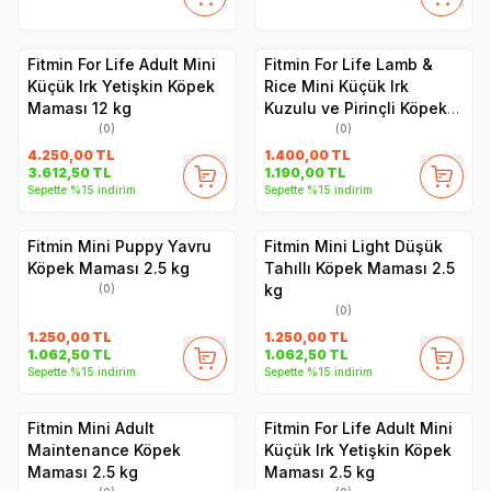
Fitmin For Life Adult Mini
Fitmin For Life Lamb &
Küçük Irk Yetişkin Köpek
Rice Mini Küçük Irk
Maması 12 kg
Kuzulu ve Pirinçli Köpek
Maması 2.5 kg
(0)
(0)
4.250,00
TL
1.400,00
TL
3.612,50
TL
1.190,00
TL
Sepette %15 indirim
Sepette %15 indirim
Fitmin Mini Puppy Yavru
Fitmin Mini Light Düşük
Köpek Maması 2.5 kg
Tahıllı Köpek Maması 2.5
kg
(0)
(0)
1.250,00
TL
1.250,00
TL
1.062,50
TL
1.062,50
TL
Sepette %15 indirim
Sepette %15 indirim
Fitmin Mini Adult
Fitmin For Life Adult Mini
Maintenance Köpek
Küçük Irk Yetişkin Köpek
Maması 2.5 kg
Maması 2.5 kg