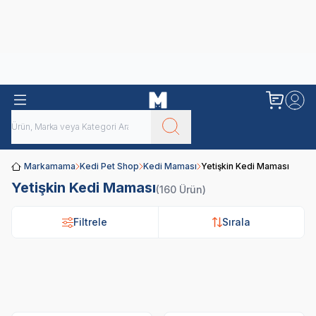
Obivan
Yenilenen Obivan 2 KG Kedi Mamaları ile tanışın!
Markamama
Kedi Pet Shop
Kedi Maması
Yetişkin Kedi Maması
Yetişkin Kedi Maması
(160 Ürün)
Filtrele
Sırala
Royal Canin
Pro Plan
N&D
Hi