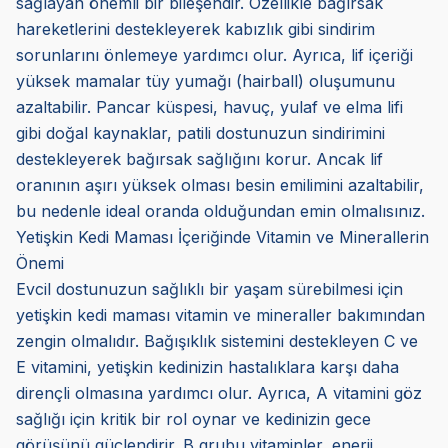
sağlayan önemli bir bileşendir. Özellikle bağırsak
hareketlerini destekleyerek kabızlık gibi sindirim
sorunlarını önlemeye yardımcı olur. Ayrıca, lif içeriği
yüksek mamalar tüy yumağı (hairball) oluşumunu
azaltabilir. Pancar küspesi, havuç, yulaf ve elma lifi
gibi doğal kaynaklar, patili dostunuzun sindirimini
destekleyerek bağırsak sağlığını korur. Ancak lif
oranının aşırı yüksek olması besin emilimini azaltabilir,
bu nedenle ideal oranda olduğundan emin olmalısınız.
Yetişkin Kedi Maması İçeriğinde Vitamin ve Minerallerin
Önemi
Evcil dostunuzun sağlıklı bir yaşam sürebilmesi için
yetişkin kedi maması vitamin ve mineraller bakımından
zengin olmalıdır. Bağışıklık sistemini destekleyen C ve
E vitamini, yetişkin kedinizin hastalıklara karşı daha
dirençli olmasına yardımcı olur. Ayrıca, A vitamini göz
sağlığı için kritik bir rol oynar ve kedinizin gece
görüşünü güçlendirir. B grubu vitaminler, enerji