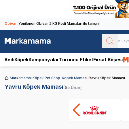
Obivan
Yenilenen Obivan 2 KG Kedi Mamaları ile tanışın!
Kedi
Köpek
Kampanyalar
Turuncu Etiket
Fırsat Köşesi
Markamama
Köpek Pet Shop
Köpek Maması
Yavru Köpek Maması
Yavru Köpek Maması
(85 Ürün)
Royal Canin
Pro
SKT
1.10.2026