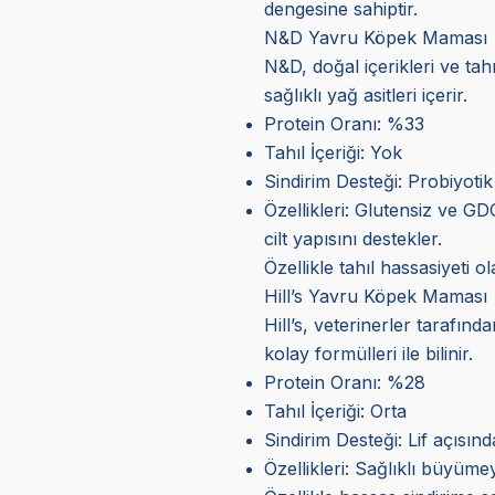
dengesine sahiptir.
N&D Yavru Köpek Maması
N&D, doğal içerikleri ve tah
sağlıklı yağ asitleri içerir.
Protein Oranı: %33
Tahıl İçeriği: Yok
Sindirim Desteği: Probiyotik 
Özellikleri: Glutensiz ve GD
cilt yapısını destekler.
Özellikle tahıl hassasiyeti
Hill’s Yavru Köpek Maması
Hill’s, veterinerler tarafın
kolay formülleri ile bilinir.
Protein Oranı: %28
Tahıl İçeriği: Orta
Sindirim Desteği: Lif açısın
Özellikleri: Sağlıklı büyümey