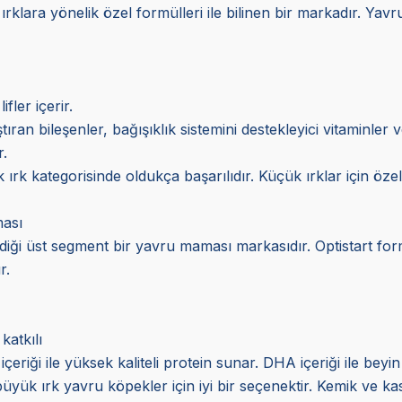
ı ırklara yönelik özel formülleri ile bilinen bir markadır. Ya
fler içerir.
aştıran bileşenler, bağışıklık sistemini destekleyici vitaminle
r.
 ırk kategorisinde oldukça başarılıdır. Küçük ırklar için öz
ası
irdiği üst segment bir yavru maması markasıdır. Optistart fo
r.
katkılı
 içeriği ile yüksek kaliteli protein sunar. DHA içeriği ile beyin
büyük ırk yavru köpekler için iyi bir seçenektir. Kemik ve ka