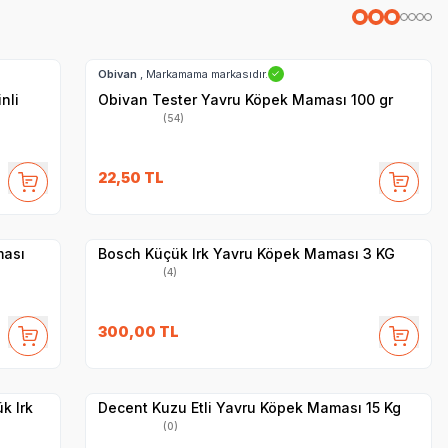
Hızlı Teslimat
Obivan
, Markamama markasıdır.
✓
nli
Obivan Tester Yavru Köpek Maması 100 gr
(54)
SKT
1.01.2027
22,50
TL
Yetkili
Satıcı
Hızlı Teslimat
ması
Bosch Küçük Irk Yavru Köpek Maması 3 KG
(4)
SKT
01.04.2027
300,00
TL
Hızlı Teslimat
Yetkili
Satıcı
Kargo Bedava
k Irk
Decent Kuzu Etli Yavru Köpek Maması 15 Kg
(0)