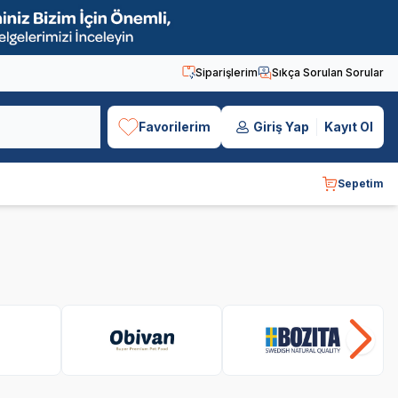
Siparişlerim
Sıkça Sorulan Sorular
Favorilerim
Giriş Yap
Kayıt Ol
Sepetim
Obivan
Bozita
B