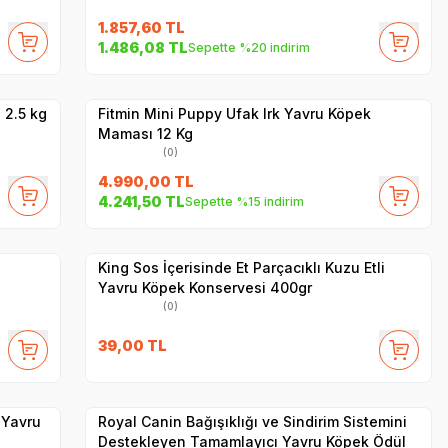
1.857,60
TL
SKT
1.02.2027
1.486,08
TL
Sepette %20 indirim
Hızlı Teslimat
Yetkili
Satıcı
Kargo Bedava
 2.5 kg
Fitmin Mini Puppy Ufak Irk Yavru Köpek
Maması 12 Kg
(0)
4.990,00
TL
4.241,50
TL
Sepette %15 indirim
Yetkili
Satıcı
Hızlı Teslimat
King Sos İçerisinde Et Parçacıklı Kuzu Etli
Yavru Köpek Konservesi 400gr
(0)
39,00
TL
Yetkili
Satıcı
Hızlı Teslimat
 Yavru
Royal Canin Bağışıklığı ve Sindirim Sistemini
Destekleyen Tamamlayıcı Yavru Köpek Ödül