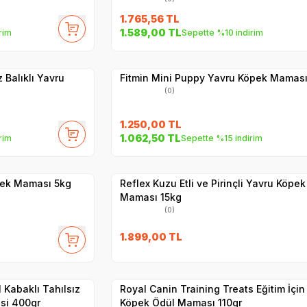
1.765,56
TL
SKT
1.02.2027
1.589,00
TL
rim
Sepette %10 indirim
Hızlı Teslimat
Yetkili
Satıcı
Kargo Bedava
 Balıklı Yavru
Fitmin Mini Puppy Yavru Köpek Maması
(0)
1.250,00
TL
1.062,50
TL
rim
Sepette %15 indirim
Hızlı Teslimat
Yetkili
Satıcı
Kargo Bedava
pek Maması 5kg
Reflex Kuzu Etli ve Pirinçli Yavru Köpek
Maması 15kg
(0)
1.899,00
TL
Yetkili
Satıcı
Hızlı Teslimat
 Kabaklı Tahılsız
Royal Canin Training Treats Eğitim İçin
si 400gr
Köpek Ödül Maması 110gr