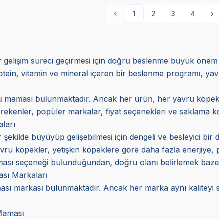
1
2
3
4
ir gelişim süreci geçirmesi için doğru beslenme büyük önem
otein, vitamin ve mineral içeren bir beslenme programı, yavr
ru maması bulunmaktadır. Ancak her ürün, her yavru köpek 
rekenler, popüler markalar, fiyat seçenekleri ve saklama koşu
ları
r şekilde büyüyüp gelişebilmesi için dengeli ve besleyici bi
ru köpekler, yetişkin köpeklere göre daha fazla enerjiye, 
ası seçeneği bulunduğundan, doğru olanı belirlemek bazen z
sı Markaları
ası markası bulunmaktadır. Ancak her marka aynı kaliteyi
Maması