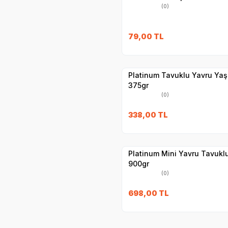
(0)
79,00
TL
Yetkili
Satıcı
Hızlı Teslimat
Platinum Tavuklu Yavru Ya
375gr
(0)
338,00
TL
Yetkili
Satıcı
Hızlı Teslimat
Platinum Mini Yavru Tavuk
900gr
(0)
698,00
TL