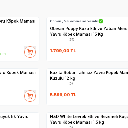
Hızlı Teslimat
SKT
1.05.2027
Kargo Bedava
avru Köpek Maması
Obivan
, Markamama markasıdır.
✓
Obivan Puppy Kuzu Etli ve Yaban Mersi
Yavru Köpek Maması 15 Kg
(51)
27
SKT
01.03.2027
1.799,00
TL
irim
Hızlı Teslimat
Yetkili
Satıcı
Kargo Bedava
Yavru Köpek Maması
Bozita Robur Tahılsız Yavru Köpek Ma
Kuzulu 12 kg
(0)
SKT
1.03.2027
5.599,00
TL
Hızlı Teslimat
Yetkili
Satıcı
Kargo Bedava
Büyük Irk Yavru
N&D White Levrek Etli ve Rezeneli Küçü
Yavru Köpek Maması 1.5 kg
(0)