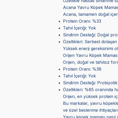
Özellikle hassas sindirime s
Acana Yavru Köpek Mamas
Acana, tamamen doğal içerik
Protein Oranı: %33
Tahıl İçeriği: Yok
Sindirim Desteği: Doğal prob
Özellikleri: Serbest dolaşan 
Yüksek enerji gereksinimi 
Orijen Yavru Köpek Mamas
Orijen, doğal ve tahılsız fo
Protein Oranı: %38
Tahıl İçeriği: Yok
Sindirim Desteği: Probiyotik
Özellikleri: %85 oranında hay
Orijen, en yüksek protein iç
Bu markalar, yavru köpekleri
ve özel beslenme ihtiyaçla
Yavru köpek maması nasıl se