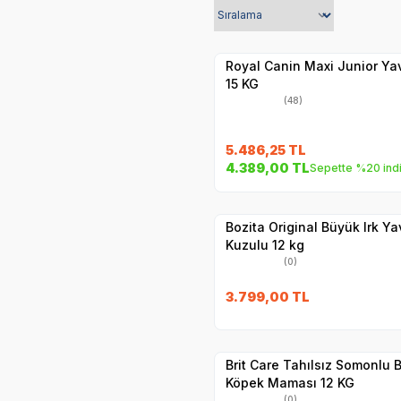
Hızlı Teslimat
Yetkili
Satıcı
Kargo Bedava
Royal Canin Maxi Junior Y
15 KG
(48)
5.486,25
TL
SKT
24.04.20
4.389,00
TL
Sepette %20 ind
Hızlı Teslimat
Yetkili
Satıcı
Kargo Bedava
Bozita Original Büyük Irk 
Kuzulu 12 kg
(0)
3.799,00
TL
Hızlı Teslimat
Yetkili
Satıcı
Kargo Bedava
Brit Care Tahılsız Somonlu 
Köpek Maması 12 KG
(0)