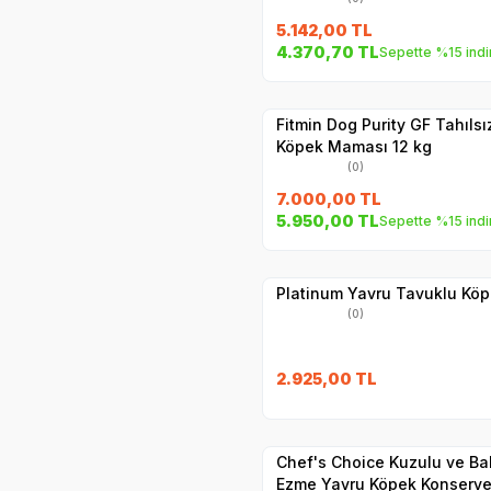
5.142,00
TL
4.370,70
TL
Sepette %15 indi
Hızlı Teslimat
Yetkili
Satıcı
Kargo Bedava
Fitmin Dog Purity GF Tahılsız
Köpek Maması 12 kg
(0)
7.000,00
TL
5.950,00
TL
Sepette %15 indi
Hızlı Teslimat
Yetkili
Satıcı
Kargo Bedava
Platinum Yavru Tavuklu Kö
(0)
2.925,00
TL
Yetkili
Satıcı
Hızlı Teslimat
Chef's Choice Kuzulu ve Bal
Ezme Yavru Köpek Konserve