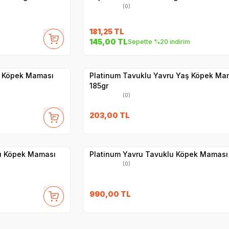
(0)
181,25
TL
145,00
TL
Sepette %20 indirim
Yetkili
Satıcı
Hızlı Teslimat
ş Köpek Maması
Platinum Tavuklu Yavru Yaş Köpek Ma
185gr
(0)
203,00
TL
Hızlı Teslimat
Yetkili
Satıcı
Kargo Bedava
lu Köpek Maması
Platinum Yavru Tavuklu Köpek Maması 
(0)
990,00
TL