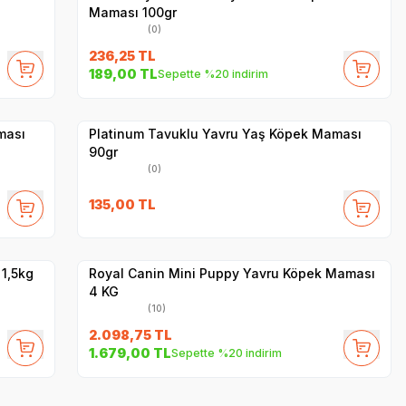
Maması 100gr
(0)
236,25
TL
189,00
TL
Sepette %20 indirim
Yetkili
Satıcı
Hızlı Teslimat
ması
Platinum Tavuklu Yavru Yaş Köpek Maması
90gr
(0)
SKT
1.02.2027
135,00
TL
Hızlı Teslimat
Yetkili
Satıcı
Kargo Bedava
1,5kg
Royal Canin Mini Puppy Yavru Köpek Maması
4 KG
(10)
2.098,75
TL
1.679,00
TL
Sepette %20 indirim