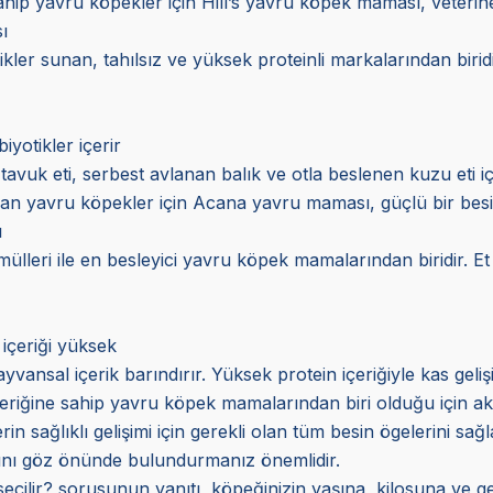
ahip yavru köpekler için Hill’s yavru köpek maması, veteriner
ı
ler sunan, tahılsız ve yüksek proteinli markalarından biri
iyotikler içerir
tavuk eti, serbest avlanan balık ve otla beslenen kuzu eti içe
olan yavru köpekler için Acana yavru maması, güçlü bir bes
ı
rmülleri ile en besleyici yavru köpek mamalarından biridir. Et
 içeriği yüksek
vansal içerik barındırır. Yüksek protein içeriğiyle kas gelişi
eriğine sahip yavru köpek mamalarından biri olduğu için akti
n sağlıklı gelişimi için gerekli olan tüm besin ögelerini sağ
rını göz önünde bulundurmanız önemlidir.
çilir? sorusunun yanıtı, köpeğinizin yaşına, kilosuna ve ge