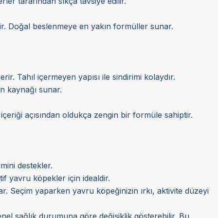
ler tarafından sıkça tavsiye edilir.
dir. Doğal beslenmeye en yakın formüller sunar.
rir. Tahıl içermeyen yapısı ile sindirimi kolaydır.
in kaynağı sunar.
 içeriği açısından oldukça zengin bir formüle sahiptir.
mini destekler.
f yavru köpekler için idealdir.
lar. Seçim yaparken yavru köpeğinizin ırkı, aktivite düzeyi
nel sağlık durumuna göre değişiklik gösterebilir. Bu