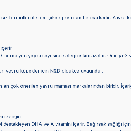
ılsız formülleri ile öne çıkan premium bir markadır. Yavru k
içerir
O içermeyen yapısı sayesinde alerji riskini azaltır. Omega-3 
 olan yavru köpekler için N&D oldukça uygundur.
dan en çok önerilen yavru maması markalarından biridir. İçeri
dan zengin
i destekleyen DHA ve A vitamini içerir. Bağırsak sağlığı için p