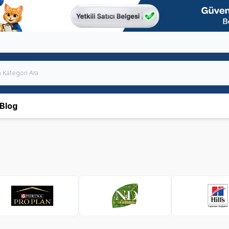
Blog
 Plan
N&D
Hills