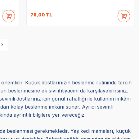
78,00
TL
a önemlidir. Küçük dostlarınızın beslenme rutininde tercih
beslenmesine ek sıvı ihtiyacını da karşılayabilirsiniz.
evimli dostlarınız için gönül rahatlığı ile kullanım imkânı
sından kolay beslenme imkânı sunar. Ayrıcı sevimli
ında ayrıntılı bilgilere yer vereceğiz.
randa beslenmesi gerekmektedir. Yaş kedi mamaları, küçük
ı korur ve destekler. Böbrek sağlığı açısından da oldukça