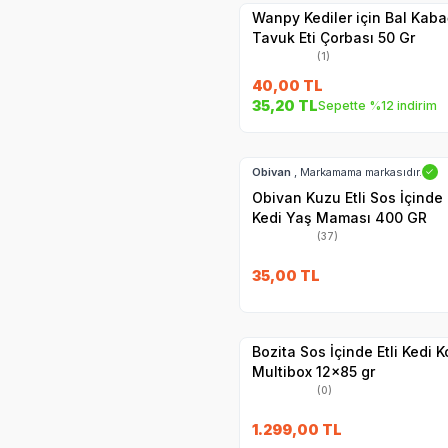
Wanpy Kediler için Bal Kaba
Tavuk Eti Çorbası 50 Gr
(1)
40,00
TL
35,20
TL
Sepette %12 indirim
SKT
1.08.2028
Hızlı Teslimat
Obivan
, Markamama markasıdır.
✓
Obivan Kuzu Etli Sos İçinde
Kedi Yaş Maması 400 GR
(37)
SKT
25.11.2027
35,00
TL
Hızlı Teslimat
Yetkili
Satıcı
Kargo Bedava
Bozita Sos İçinde Etli Kedi 
Multibox 12x85 gr
(0)
SKT
02.09.20
1.299,00
TL