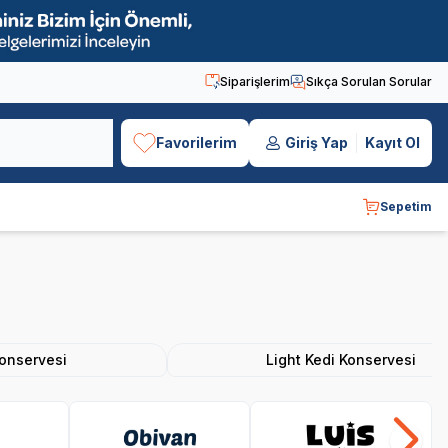
Siparişlerim
Sıkça Sorulan Sorular
Favorilerim
Giriş Yap
Kayıt Ol
Sepetim
Konservesi
Light Kedi Konservesi
Obivan
Luis
Bo