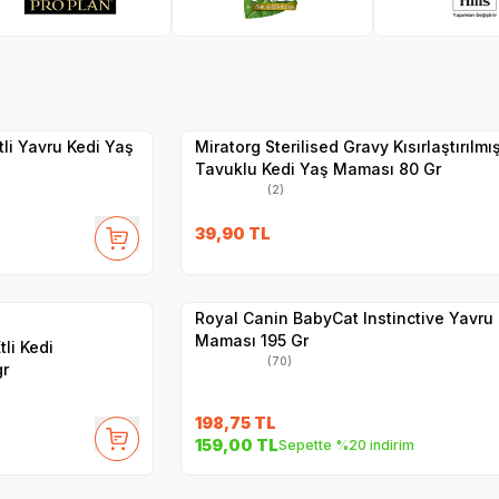
SKT
1.01.2027
Yetkili
Satıcı
Hızlı Teslimat
tli Yavru Kedi Yaş
Miratorg Sterilised Gravy Kısırlaştırılmı
Tavuklu Kedi Yaş Maması 80 Gr
(2)
SKT
1.10.2027
39,90
TL
Yetkili
Satıcı
27
Hızlı Teslimat
Royal Canin BabyCat Instinctive Yavru 
Maması 195 Gr
tli Kedi
(70)
gr
198,75
TL
SKT
01.10.2027
159,00
TL
Sepette %20 indirim
Yetkili
Satıcı
Hızlı Teslimat