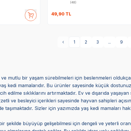
(48)
49,90
TL
1
2
3
...
9
lı ve mutlu bir yaşam sürebilmeleri için beslenmeleri oldukç
aş kedi mamalarıdır. Bu ürünler sayesinde küçük dostunuzun 
cih edilme sıklıklarını artırmaktadır. Ev ve dışarıda yaşayan s
zetli ve besleyici içerikleri sayesinde hayvan sahipleri açı
i de taşımaktadır. Sizler için yazımızda yaş kedi mamaları hakk
ir şekilde büyüyüp gelişebilmesi için dengeli ve yeterli o
ıyı almalarına destek sağlar. Bu şekilde idrar yolu sağlığın