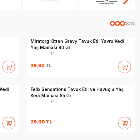
SKT
1.01.2027
Yetkili
Satıcı
Hızlı Teslimat
ş
Miratorg Kitten Gravy Tavuk Etli Yavru Kedi
Yaş Maması 80 Gr
(7)
SKT
1.09.2027
39,90
TL
Yetkili
Satıcı
Hızlı Teslimat
Kedi
Felix Sensations Tavuk Etli ve Havuçlu Yaş
Kedi Maması 85 Gr
(7)
SKT
1.05.2027
29,00
TL
Yetkili
Satıcı
Hızlı Teslimat