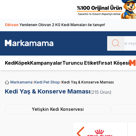
Obivan
Yenilenen Obivan 2 KG Kedi Mamaları ile tanışın!
Kedi
Köpek
Kampanyalar
Turuncu Etiket
Fırsat Köşesi
Markamama
Kedi Pet Shop
Kedi Yaş & Konserve Maması
Kedi Yaş & Konserve Maması
(215 Ürün)
Yetişkin Kedi Konservesi
Royal Canin
Pro