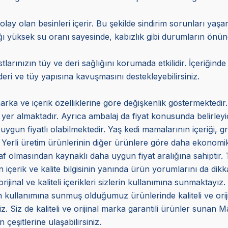
olay olan besinleri içerir. Bu şekilde sindirim sorunları ya
ığı yüksek su oranı sayesinde, kabızlık gibi durumların önü
arınızın tüy ve deri sağlığını korumada etkilidir. İçeriğind
eri ve tüy yapısına kavuşmasını destekleyebilirsiniz.
arka ve içerik özelliklerine göre değişkenlik göstermektedir.
a yer almaktadır. Ayrıca ambalaj da fiyat konusunda belirleyi
uygun fiyatlı olabilmektedir. Yaş kedi mamalarının içeriği, gr
 Yerli üretim ürünlerinin diğer ürünlere göre daha ekonomik 
f olmasından kaynaklı daha uygun fiyat aralığına sahiptir. Ta
içerik ve kalite bilgisinin yanında ürün yorumlarını da dikka
inal ve kaliteli içerikleri sizlerin kullanımına sunmaktayız.
ın kullanımına sunmuş olduğumuz ürünlerinde kaliteli ve ori
. Siz de kaliteli ve orijinal marka garantili ürünler sunan 
 çeşitlerine ulaşabilirsiniz.