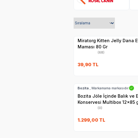
SKT
1.01.2027
Yetkili
Satıcı
Hızlı Teslimat
Miratorg Kitten Jelly Dana E
Maması 80 Gr
(68)
39,90
TL
Hızlı Teslimat
SKT
02.09.20
Kargo Bedava
Bozita
, Markamama markasıdır.
✓
Bozita Jöle İçinde Balık ve E
Konservesi Multibox 12x85 
(0)
SKT
01.10.2027
1.299,00
TL
Yetkili
Satıcı
Hızlı Teslimat