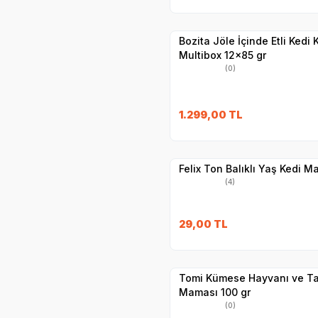
Hızlı Teslimat
Yetkili
Satıcı
Kargo Bedava
Bozita Jöle İçinde Etli Kedi
Multibox 12x85 gr
(0)
SKT
1.11.2027
1.299,00
TL
Yetkili
Satıcı
Hızlı Teslimat
Felix Ton Balıklı Yaş Kedi M
(4)
SKT
1.10.2026
29,00
TL
Yetkili
Satıcı
Hızlı Teslimat
Tomi Kümese Hayvanı ve Ta
Maması 100 gr
(0)