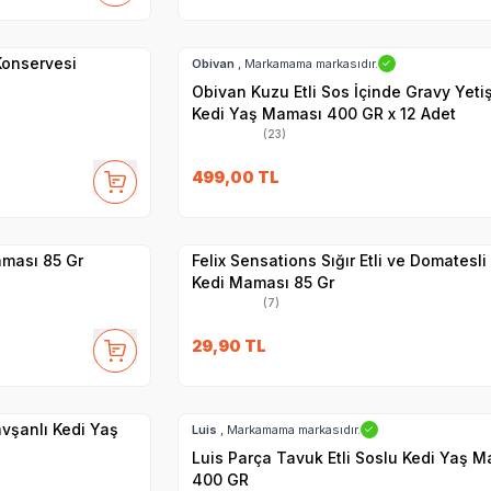
Hızlı Teslimat
 Konservesi
Obivan
, Markamama markasıdır.
✓
Obivan Kuzu Etli Sos İçinde Gravy Yeti
Kedi Yaş Maması 400 GR x 12 Adet
(23)
SKT
1.09.2027
499,00
TL
Yetkili
Satıcı
Hızlı Teslimat
aması 85 Gr
Felix Sensations Sığır Etli ve Domatesli
Kedi Maması 85 Gr
(7)
29,90
TL
SKT
1.07.2028
Hızlı Teslimat
vşanlı Kedi Yaş
Luis
, Markamama markasıdır.
✓
Luis Parça Tavuk Etli Soslu Kedi Yaş 
400 GR