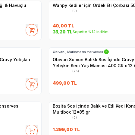
ğı & Havuçlu
Wanpy Kediler için Ördek Eti Çorbası 5
(0)
40,00
TL
35,20
TL
Sepette %12 indirim
Hızlı Teslimat
Obivan
, Markamama markasıdır.
✓
 Gravy Yetişkin
Obivan Somon Balıklı Sos İçinde Gravy
Yetişkin Kedi Yaş Maması 400 GR x 12 
(25)
SKT
15.09.2027
499,00
TL
Hızlı Teslimat
Yetkili
Satıcı
Kargo Bedava
Konservesi
Bozita Sos İçinde Balık ve Etli Kedi Kon
Multibox 12x85 gr
(0)
27
1.299,00
TL