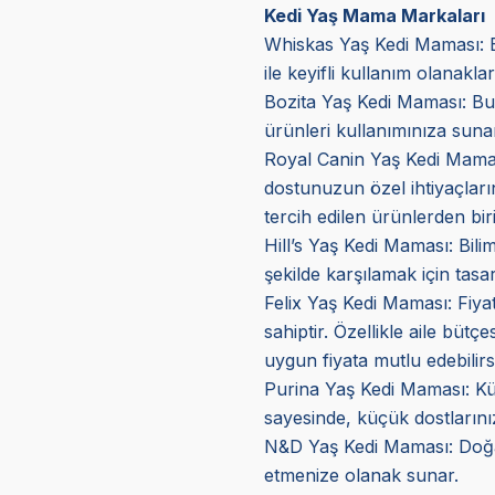
Kedi Yaş Mama Markaları
Whiskas Yaş Kedi Maması: Bu
ile keyifli kullanım olanakla
Bozita Yaş Kedi Maması: Bu 
ürünleri kullanımınıza sunar
Royal Canin Yaş Kedi Mama
dostunuzun özel ihtiyaçların
tercih edilen ürünlerden biri
Hill’s Yaş Kedi Maması
: Bil
şekilde karşılamak için tasar
Felix Yaş Kedi Maması
: Fiy
sahiptir. Özellikle aile bütç
uygun fiyata mutlu edebilirs
Purina Yaş Kedi Maması: Küçük
sayesinde, küçük dostlarını
N&D Yaş Kedi Maması: Doğal v
etmenize olanak sunar.