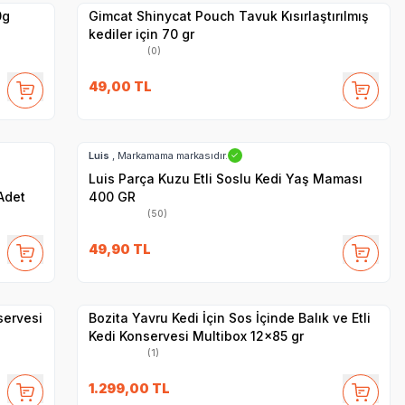
0g
Gimcat Shinycat Pouch Tavuk Kısırlaştırılmış
kediler için 70 gr
(0)
49,00
TL
SKT
1.07.2028
Hızlı Teslimat
Luis
, Markamama markasıdır.
✓
Luis Parça Kuzu Etli Soslu Kedi Yaş Maması
Adet
400 GR
(50)
SKT
07.11.2027
49,90
TL
Hızlı Teslimat
Yetkili
Satıcı
Kargo Bedava
servesi
Bozita Yavru Kedi İçin Sos İçinde Balık ve Etli
Kedi Konservesi Multibox 12x85 gr
(1)
1.299,00
TL