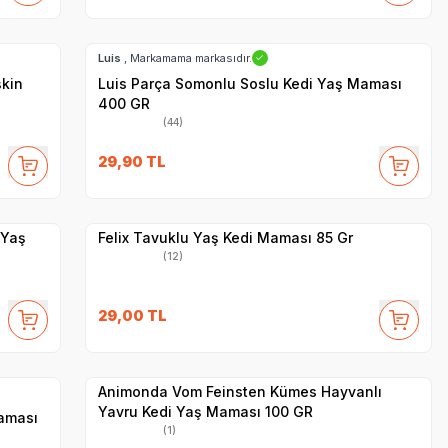
SKT
1.07.2028
Hızlı Teslimat
Luis
, Markamama markasıdır.
✓
şkin
Luis Parça Somonlu Soslu Kedi Yaş Maması
400 GR
(44)
SKT
1.10.2027
29,90
TL
Yetkili
Satıcı
Hızlı Teslimat
 Yaş
Felix Tavuklu Yaş Kedi Maması 85 Gr
(12)
SKT
1.03.2027
29,00
TL
Yetkili
Satıcı
Hızlı Teslimat
Animonda Vom Feinsten Kümes Hayvanlı
Yavru Kedi Yaş Maması 100 GR
Maması
(1)