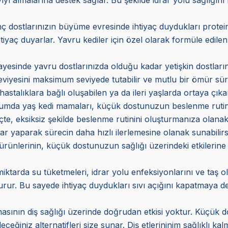
 dostlarınızın büyüme evresinde ihtiyaç duydukları protein 
tiyaç duyarlar. Yavru kediler için özel olarak formüle edilen
ayesinde yavru dostlarınızda olduğu kadar yetişkin dostlarını
eviyesini maksimum seviyede tutabilir ve mutlu bir ömür sür
hastalıklara bağlı oluşabilen ya da ileri yaşlarda ortaya çıka
urumda yaş kedi mamaları, küçük dostunuzun beslenme rutinind
e, eksiksiz şekilde beslenme rutinini oluşturmanıza olanak
ar yaparak sürecin daha hızlı ilerlemesine olanak sunabilirs
 ürünlerinin, küçük dostunuzun sağlığı üzerindeki etkilerine
miktarda su tüketmeleri, idrar yolu enfeksiyonlarını ve taş 
r. Bu sayede ihtiyaç duydukları sıvı açığını kapatmaya deste
asının diş sağlığı üzerinde doğrudan etkisi yoktur. Küçük do
eceğiniz alternatifleri size sunar. Diş etlerininim sağlıklı k